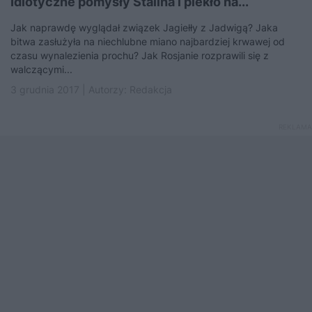
Idiotyczne pomysły Stalina i piekło na...
Jak naprawdę wyglądał związek Jagiełły z Jadwigą? Jaka
bitwa zasłużyła na niechlubne miano najbardziej krwawej od
czasu wynalezienia prochu? Jak Rosjanie rozprawili się z
walczącymi...
3 grudnia 2017 | Autorzy:
Redakcja