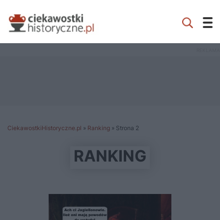
CiekawostkiHistoryczne.pl
»
Ranking
»
Strona 2
RANKING