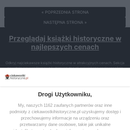
« POPRZEDNIA STRONA
NASTĘPNA STRONA »
Przeglądaj książki historyczne w
najlepszych cenach
Odkryj najciekawsze książki historyczne w atrakcyjnych cenach. Sekcja
powstała we współpracy z Lubimyczytac.pl, największą społecznością
miłośników literatury w Polsce – dzięki temu możesz wybierać spośród
tytułów najwyżej ocenianych przez czytelników.
Drogi Użytkowniku,
My, naszych 1162 zaufanych partnerów oraz inne
podmioty z ciekawostkihistoryczne.pl uzyskujemy dostęp i
SERWIS
przechowujemy informacje na urządzeniu oraz
przetwarzamy dane osobowe, takie jak unikalne
SPOŁECZNOŚĆ