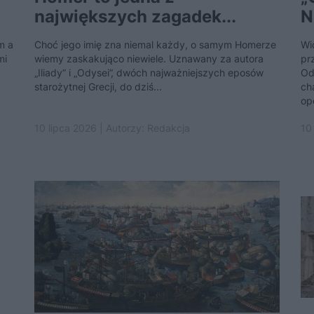
największych zagadek...
N
m a
Choć jego imię zna niemal każdy, o samym Homerze
Wi
mi
wiemy zaskakująco niewiele. Uznawany za autora
pr
„Iliady” i „Odysei”, dwóch najważniejszych eposów
Od
starożytnej Grecji, do dziś...
ch
op
10 lipca 2026 | Autorzy:
Redakcja
10