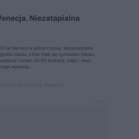
enecja. Niezatapialna
00 lat Wenecji w jednym tomie. Monumentalna
ografia miasta, które stało się symbolem miłości,
adencji i sztuki. Aż 60 ilustracji, zdjęć i map!
kiego wydania...
 maja 2026 | Autorzy:
Redakcja