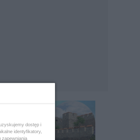
 uzyskujemy dostęp i
alne identyfikatory,
u zapewniania