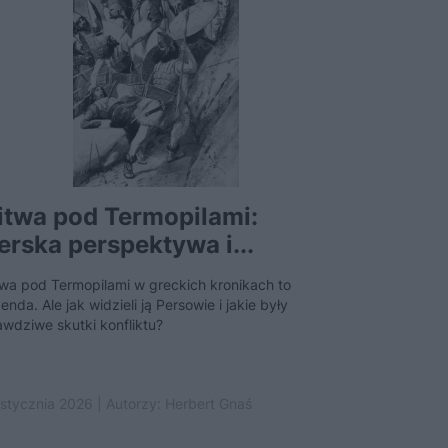
itwa pod Termopilami:
erska perspektywa i...
twa pod Termopilami w greckich kronikach to
enda. Ale jak widzieli ją Persowie i jakie były
awdziwe skutki konfliktu?
 stycznia 2026 | Autorzy:
Herbert Gnaś