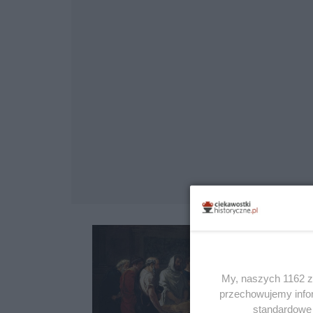
My, naszych 1162 za
przechowujemy infor
standardowe 