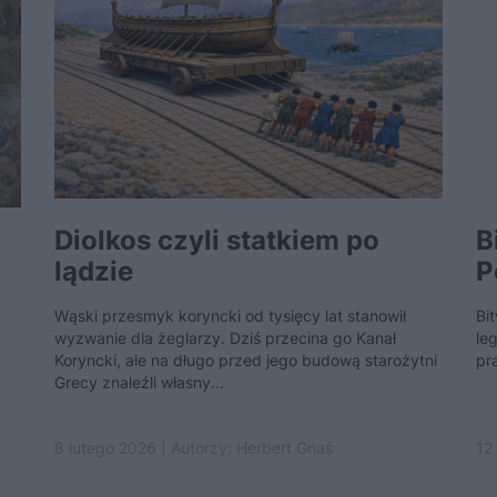
Diolkos czyli statkiem po
B
lądzie
P
Wąski przesmyk koryncki od tysięcy lat stanowił
Bi
wyzwanie dla żeglarzy. Dziś przecina go Kanał
leg
Koryncki, ale na długo przed jego budową starożytni
pr
Grecy znaleźli własny...
8 lutego 2026 | Autorzy:
Herbert Gnaś
12