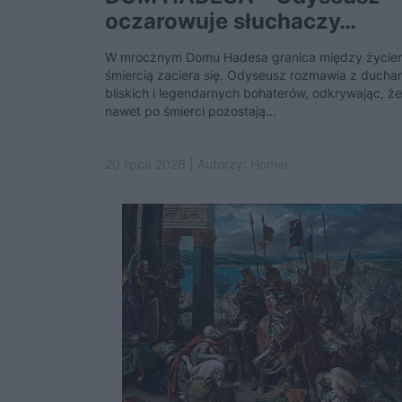
oczarowuje słuchaczy…
W mrocznym Domu Hadesa granica między życie
śmiercią zaciera się. Odyseusz rozmawia z ducha
bliskich i legendarnych bohaterów, odkrywając, że
nawet po śmierci pozostają...
20 lipca 2026 | Autorzy:
Homer