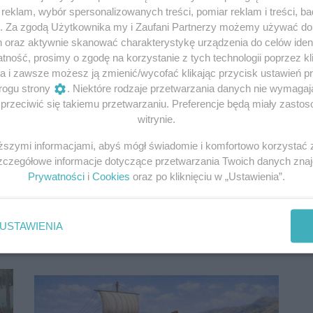
eklam, wybór spersonalizowanych treści, pomiar reklam i treści, b
g. Za zgodą Użytkownika my i Zaufani Partnerzy możemy używać d
h oraz aktywnie skanować charakterystykę urządzenia do celów ident
ność, prosimy o zgodę na korzystanie z tych technologii poprzez kli
a i zawsze możesz ją zmienić/wycofać klikając przycisk ustawień p
rogu strony
. Niektóre rodzaje przetwarzania danych nie wymaga
Filozof na wojnie. Marek
U
rzeciwić się takiemu przetwarzaniu. Preferencje będą miały zastoso
witrynie.
Aureliusz między...
J
iższymi informacjami, abyś mógł świadomie i komfortowo korzystać
Marek Aureliusz pisał o braterstwie wszystkich ludzi,
Pr
Szczegółowe informacje dotyczące przetwarzania Twoich danych zna
nawet tych, których nazywał wrogami. Jednocześnie
do
Prywatności
i
Cookies
oraz po kliknięciu w „Ustawienia”.
dowodził armią, która tysiącami zabijała Sarmatów
am
na lodzie Dunaju. Jak pogodzić stoicką...
mł
USTAWIENIA
8 kwietnia 2026 | Autorzy:
Donald J. Robertson
19