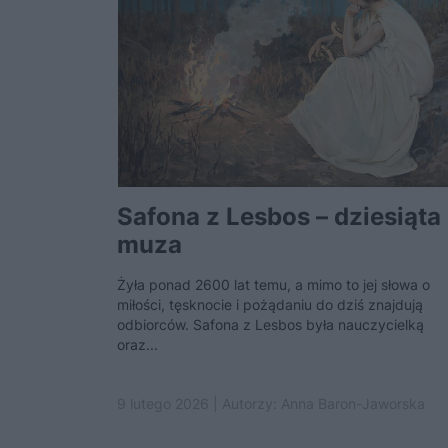
Safona z Lesbos – dziesiąta
muza
Żyła ponad 2600 lat temu, a mimo to jej słowa o
miłości, tęsknocie i pożądaniu do dziś znajdują
odbiorców. Safona z Lesbos była nauczycielką
oraz...
9 lutego 2026 | Autorzy:
Anna Baron-Jaworska