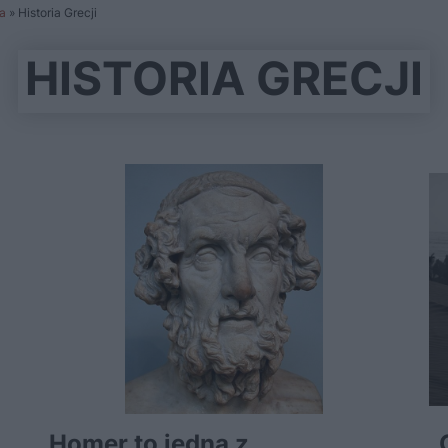
a
»
Historia Grecji
HISTORIA GRECJI
Homer to jedna z
„