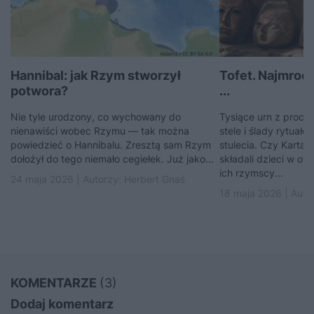
Hannibal: jak Rzym stworzył
Tofet. Najmroc
potwora?
...
Nie tyle urodzony, co wychowany do
Tysiące urn z proch
nienawiści wobec Rzymu — tak można
stele i ślady rytuał
powiedzieć o Hannibalu. Zresztą sam Rzym
stulecia. Czy Karta
dołożył do tego niemało cegiełek. Już jako...
składali dzieci w ofi
ich rzymscy...
24 maja 2026 | Autorzy:
Herbert Gnaś
18 maja 2026 | Auto
KOMENTARZE
(3)
Dodaj komentarz