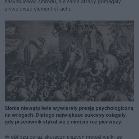
zasymulować smrodu, ale same atrapy pomagały
zniwelować element strachu.
fot.Cornelis Cort /domena publiczna
Słonie niewątpliwie wywierały presję psychologiczną
na wrogach. Dlatego największe sukcesy osiągały,
gdy przeciwnik stykał się z nimi po raz pierwszy.
W obliczu coraz skuteczniejszych metod walki ze