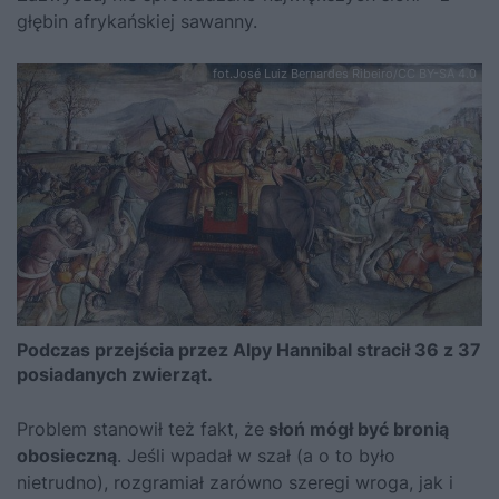
głębin afrykańskiej sawanny.
fot.José Luiz Bernardes Ribeiro/CC BY-SA 4.0
Podczas przejścia przez Alpy Hannibal stracił 36 z 37
posiadanych zwierząt.
Problem stanowił też fakt, że
słoń mógł być bronią
obosieczną
. Jeśli wpadał w szał (a o to było
nietrudno), rozgramiał zarówno szeregi wroga, jak i