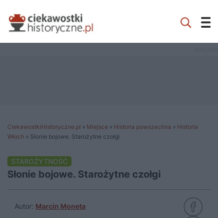
CiekawostkiHistoryczne.pl
»
Miejsce
»
Historia powszechna
»
Historia
Włoch
»
Słonie bojowe. Starożytne czołgi
STAROŻYTNOŚĆ
Słonie bojowe. Starożytne czołgi
Autor:
Marcin Moneta