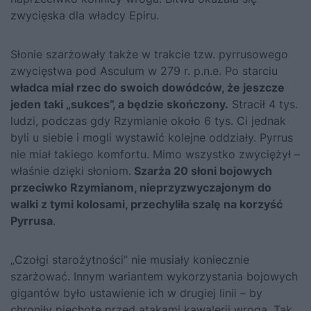
zwycięska dla władcy Epiru.
Słonie szarżowały także w trakcie tzw. pyrrusowego
zwycięstwa pod Asculum w 279 r. p.n.e. Po starciu
władca miał rzec do swoich dowódców, że jeszcze
jeden taki „sukces”, a będzie skończony.
Stracił 4 tys.
ludzi, podczas gdy Rzymianie około 6 tys. Ci jednak
byli u siebie i mogli wystawić kolejne oddziały. Pyrrus
nie miał takiego komfortu. Mimo wszystko zwyciężył –
właśnie dzięki słoniom.
Szarża 20 słoni bojowych
przeciwko Rzymianom, nieprzyzwyczajonym do
walki z tymi kolosami, przechyliła szalę na korzyść
Pyrrusa
.
„Czołgi starożytności” nie musiały koniecznie
szarżować. Innym wariantem wykorzystania bojowych
gigantów było ustawienie ich w drugiej linii – by
chroniły piechotę przed atakami kawalerii wroga. Tak