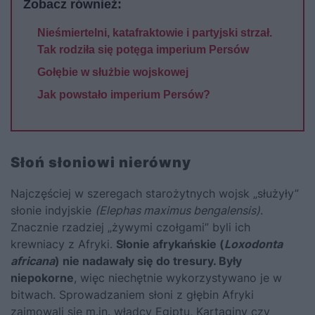
Zobacz również:
Nieśmiertelni, katafraktowie i partyjski strzał.
Tak rodziła się potęga imperium Persów
Gołębie w służbie wojskowej
Jak powstało imperium Persów?
Słoń słoniowi nierówny
Najczęściej w szeregach starożytnych wojsk „służyły”
słonie indyjskie
(Elephas maximus bengalensis)
.
Znacznie rzadziej „żywymi czołgami” byli ich
krewniacy z Afryki.
Słonie afrykańskie (
Loxodonta
africana
) nie nadawały się do tresury. Były
niepokorne
, więc niechętnie wykorzystywano je w
bitwach. Sprowadzaniem słoni z głębin Afryki
zajmowali się m.in. władcy Egiptu, Kartaginy czy