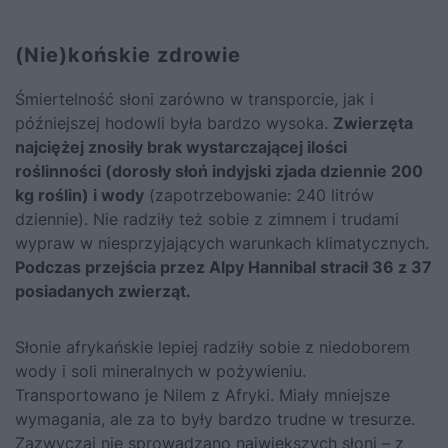
(Nie)końskie zdrowie
Śmiertelność słoni zarówno w transporcie, jak i
późniejszej hodowli była bardzo wysoka.
Zwierzęta
najciężej znosiły brak wystarczającej ilości
roślinności (dorosły słoń indyjski zjada dziennie 200
kg roślin) i wody
(zapotrzebowanie: 240 litrów
dziennie). Nie radziły też sobie z zimnem i trudami
wypraw w niesprzyjających warunkach klimatycznych.
Podczas przejścia przez Alpy Hannibal stracił 36 z 37
posiadanych zwierząt.
Słonie afrykańskie lepiej radziły sobie z niedoborem
wody i soli mineralnych w pożywieniu.
Transportowano je Nilem z Afryki. Miały mniejsze
wymagania, ale za to były bardzo trudne w tresurze.
Zazwyczaj nie sprowadzano największych słoni – z