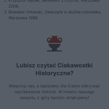
Krzysztof Kęciek,
Benewent 275 p.n.e.
, Warszawa
2006.
Bolesław Orłowski,
Zwierzęta w służbie człowieka
,
Warszawa 1988.