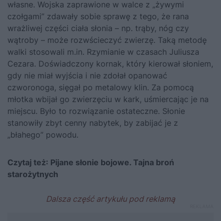
własne. Wojska zaprawione w walce z „żywymi
czołgami” zdawały sobie sprawę z tego, że rana
wrażliwej części ciała słonia – np. trąby, nóg czy
wątroby – może rozwścieczyć zwierzę. Taką metodę
walki stosowali m.in. Rzymianie w czasach Juliusza
Cezara. Doświadczony kornak, który kierował słoniem,
gdy nie miał wyjścia i nie zdołał opanować
czworonoga, sięgał po metalowy klin. Za pomocą
młotka wbijał go zwierzęciu w kark, uśmiercając je na
miejscu. Było to rozwiązanie ostateczne. Słonie
stanowiły zbyt cenny nabytek, by zabijać je z
„błahego” powodu.
Czytaj też:
Pijane słonie bojowe. Tajna broń
starożytnych