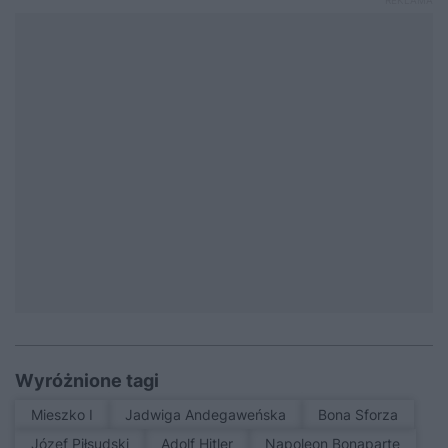
Wyróżnione tagi
Mieszko I
Jadwiga Andegaweńska
Bona Sforza
Józef Piłsudski
Adolf Hitler
Napoleon Bonaparte