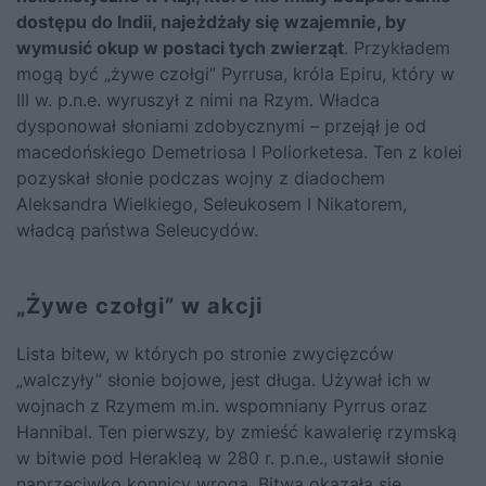
dostępu do Indii, najeżdżały się wzajemnie, by
wymusić okup w postaci tych zwierząt
. Przykładem
mogą być „żywe czołgi” Pyrrusa, króla Epiru, który w
III w. p.n.e. wyruszył z nimi na Rzym. Władca
dysponował słoniami zdobycznymi – przejął je od
macedońskiego Demetriosa I Poliorketesa. Ten z kolei
pozyskał słonie podczas wojny z diadochem
Aleksandra Wielkiego, Seleukosem I Nikatorem,
władcą państwa Seleucydów.
„Żywe czołgi” w akcji
Lista bitew, w których po stronie zwycięzców
„walczyły” słonie bojowe, jest długa. Używał ich w
wojnach z Rzymem m.in. wspomniany Pyrrus oraz
Hannibal
. Ten pierwszy, by zmieść kawalerię rzymską
w bitwie pod Herakleą w 280 r. p.n.e., ustawił słonie
naprzeciwko konnicy wroga. Bitwa okazała się