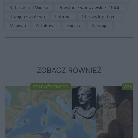
Katarzyna II Wielka
Powstanie warszawskie (1944)
II wojna światowa
patronat
Starożytny Rzym
Majowie
Aztekowie
Husaria
sanacja
ZOBACZ RÓWNIEŻ
STAROŻYTNOŚĆ
STAR