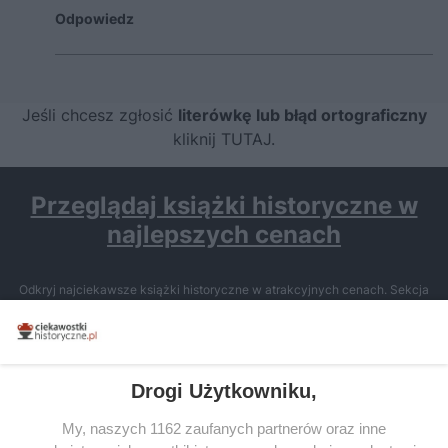
Odpowiedz
Jeśli chcesz zgłosić
literówkę lub błąd ortograficzny
kliknij TUTAJ
.
Przeglądaj książki historyczne w
najlepszych cenach
Odkryj najciekawsze książki historyczne w atrakcyjnych cenach. Sekcja
powstała we współpracy z Lubimyczytac.pl, największą społecznością
miłośników literatury w Polsce – dzięki temu możesz wybierać spośród
tytułów najwyżej ocenianych przez czytelników.
Drogi Użytkowniku,
My, naszych 1162 zaufanych partnerów oraz inne