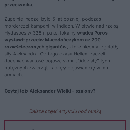
przeciwnika.
Zupełnie inaczej było 5 lat później, podczas
morderczej kampanii w Indiach. W bitwie nad rzeką
Hydaspes w 326 r. p.n.e. lokalny
władca Poros
wystawił przeciw Macedończykom aż 200
rozwścieczonych gigantów
, które nieomal zgniotły
siły Aleksandra. Od tego czasu Helleni zaczęli
doceniać wartość bojową słoni. „Oddziały” tych
potężnych zwierząt zaczęły pojawiać się w ich
armiach.
Czytaj też:
Aleksander Wielki – szalony?
Dalsza część artykułu pod ramką