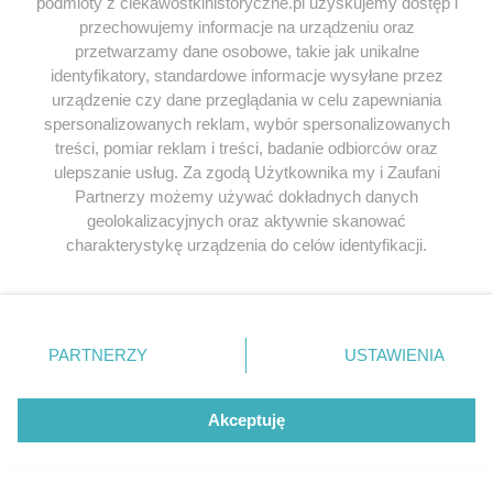
podmioty z ciekawostkihistoryczne.pl uzyskujemy dostęp i
SERWIS
przechowujemy informacje na urządzeniu oraz
przetwarzamy dane osobowe, takie jak unikalne
SPOŁECZNOŚĆ
identyfikatory, standardowe informacje wysyłane przez
urządzenie czy dane przeglądania w celu zapewniania
WSPÓŁPRACA
spersonalizowanych reklam, wybór spersonalizowanych
treści, pomiar reklam i treści, badanie odbiorców oraz
KONTAKT
ulepszanie usług. Za zgodą Użytkownika my i Zaufani
Partnerzy możemy używać dokładnych danych
geolokalizacyjnych oraz aktywnie skanować
charakterystykę urządzenia do celów identyfikacji.
ODWIEDŹ RÓWNIEŻ:
Ponieważ cenimy Twoją prywatność, prosimy o zgodę na
korzystanie z tych technologii poprzez kliknięcie
„Akceptuję”. Zgoda jest dobrowolna i zawsze możesz ją
zmienić/wycofać klikając przycisk ustawień prywatności
PARTNERZY
USTAWIENIA
znajdujący się w lewym dolnym rogu strony
. Niektóre
Lubimyczytac.pl • Największy serwis o
rodzaje przetwarzania danych nie wymagają zgody
książkach
Twojahistoria.pl • Historia jakiej nie znasz
użytkownika, ale masz prawo sprzeciwić się takiemu
Akceptuję
przetwarzaniu. Preferencje będą miały zastosowania tylko
© 2026 CIEKAWOSTKIHISTORYCZNE.PL. ALL RIGHTS
na tej witrynie.
RESERVED.