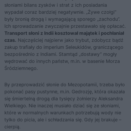
słoniami bilans zysków i strat z ich posiadania
wypadał coraz bardziej negatywnie. „Żywe czołgi”
były bronią drogą i wymagającą sporego „zachodu”.
Ich sprowadzanie zwyczajnie przestawało się opłacać.
Transport słoni z Indii kosztował majątek i pochłaniał
czas.
Najczęściej najpierw jako trybut, zdobycz bądź
zakup trafiały do imperium Seleukidów, graniczącego
bezpośrednio z Indiami. Stamtąd „dostawy” mogły
wędrować do innych państw, m.in. w basenie Morza
Śródziemnego.
By przeprowadzić słonie do Mezopotamii, trzeba było
pokonać pasy pustynne, m.in. Gedrozję, która okazała
się śmiertelną drogą dla tysięcy żołnierzy Aleksandra
Wielkiego. Nie inaczej musiało dziać się ze słoniami,
które w normalnych warunkach potrzebują wody nie
tylko do picia, ale i schładzania się. Gdy jej brakuje –
cierpią.