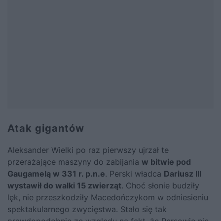
Atak gigantów
Aleksander Wielki
po raz pierwszy ujrzał te
przerażające maszyny do zabijania
w bitwie pod
Gaugamelą w 331 r. p.n.e
. Perski władca
Dariusz III
wystawił do walki 15 zwierząt
. Choć słonie budziły
lęk, nie przeszkodziły Macedończykom w odniesieniu
spektakularnego zwycięstwa. Stało się tak
prawdopodobnie ze względu na fakt, że Persowie nie