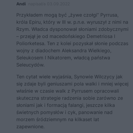
Andi
napisał/a 03.09.2022
Przykładem mogą być „żywe czołgi” Pyrrusa,
króla Epiru, który w III w. p.n.e. wyruszył z nimi na
Rzym. Władca dysponował słoniami zdobycznymi
– przejął je od macedońskiego Demetriosa I
Poliorketesa. Ten z kolei pozyskał słonie podczas
wojny z diadochem Aleksandra Wielkiego,
Seleukosem I Nikatorem, władcą państwa
Seleucydów.
Ten cytat wiele wyjaśnia, Synowie Wilczycy jak
się zdaje byli geniuszami pola walki i mniej więcej
właśnie w czasie walk z Pyrrusem opracowali
skuteczna strategie radzenia sobie zarówno ze
słoniami jak i formacją falangi, jeszcze kilka
świetnych pomysłów i cyk, panowanie nad
morzem śródziemnym na kilkaset lat
zapewnione.