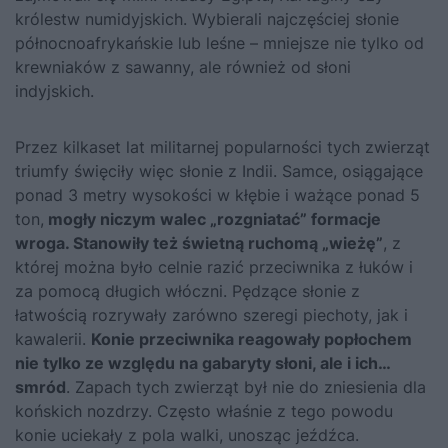
królestw numidyjskich. Wybierali najczęściej słonie
północnoafrykańskie lub leśne – mniejsze nie tylko od
krewniaków z sawanny, ale również od słoni
indyjskich.
Przez kilkaset lat militarnej popularności tych zwierząt
triumfy święciły więc słonie z Indii. Samce, osiągające
ponad 3 metry wysokości w kłębie i ważące ponad 5
ton,
mogły niczym walec „rozgniatać” formacje
wroga. Stanowiły też świetną ruchomą „wieżę”
, z
której można było celnie razić przeciwnika z łuków i
za pomocą długich włóczni. Pędzące słonie z
łatwością rozrywały zarówno szeregi piechoty, jak i
kawalerii.
Konie przeciwnika reagowały popłochem
nie tylko ze względu na gabaryty słoni, ale i ich…
smród
. Zapach tych zwierząt był nie do zniesienia dla
końskich nozdrzy. Często właśnie z tego powodu
konie uciekały z pola walki, unosząc jeźdźca.