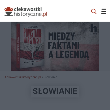
CiekawostkiHistoryczne.pl
»
Słowianie
SŁOWIANIE