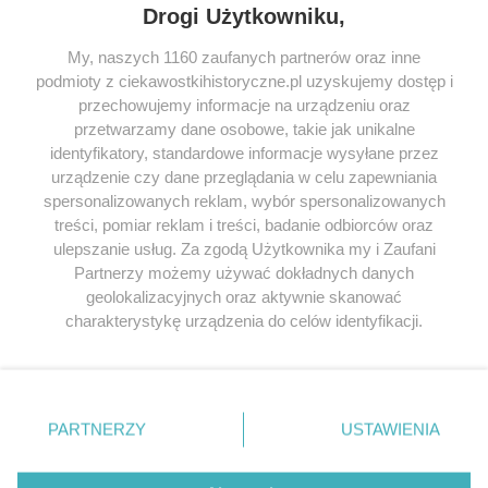
Drogi Użytkowniku,
My, naszych 1160 zaufanych partnerów oraz inne
podmioty z ciekawostkihistoryczne.pl uzyskujemy dostęp i
SERWIS
przechowujemy informacje na urządzeniu oraz
przetwarzamy dane osobowe, takie jak unikalne
SPOŁECZNOŚĆ
identyfikatory, standardowe informacje wysyłane przez
WSPÓŁPRACA
urządzenie czy dane przeglądania w celu zapewniania
spersonalizowanych reklam, wybór spersonalizowanych
KONTAKT
treści, pomiar reklam i treści, badanie odbiorców oraz
ulepszanie usług. Za zgodą Użytkownika my i Zaufani
Partnerzy możemy używać dokładnych danych
geolokalizacyjnych oraz aktywnie skanować
ODWIEDŹ RÓWNIEŻ:
charakterystykę urządzenia do celów identyfikacji.
Ponieważ cenimy Twoją prywatność, prosimy o zgodę na
korzystanie z tych technologii poprzez kliknięcie
„Akceptuję”. Zgoda jest dobrowolna i zawsze możesz ją
zmienić/wycofać klikając przycisk ustawień prywatności
PARTNERZY
USTAWIENIA
znajdujący się w lewym dolnym rogu strony
. Niektóre
Lubimyczytac.pl • Największy serwis o
książkach
Twojahistoria.pl • Historia jakiej nie znasz
rodzaje przetwarzania danych nie wymagają zgody
użytkownika, ale masz prawo sprzeciwić się takiemu