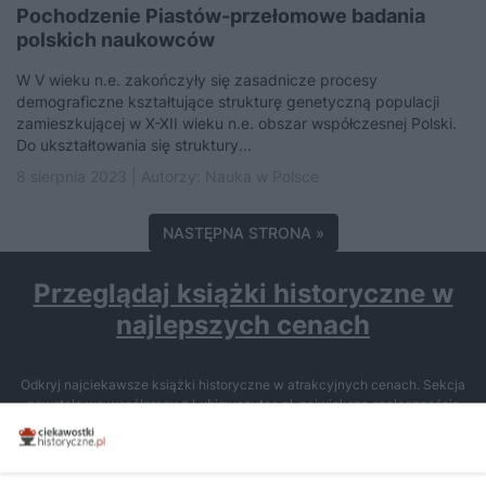
Pochodzenie Piastów-przełomowe badania
polskich naukowców
W V wieku n.e. zakończyły się zasadnicze procesy
demograficzne kształtujące strukturę genetyczną populacji
zamieszkującej w X-XII wieku n.e. obszar współczesnej Polski.
Do ukształtowania się struktury...
8 sierpnia 2023 | Autorzy:
Nauka w Polsce
NASTĘPNA STRONA »
Przeglądaj książki historyczne w
najlepszych cenach
Odkryj najciekawsze książki historyczne w atrakcyjnych cenach. Sekcja
powstała we współpracy z Lubimyczytac.pl, największą społecznością
miłośników literatury w Polsce – dzięki temu możesz wybierać spośród
tytułów najwyżej ocenianych przez czytelników.