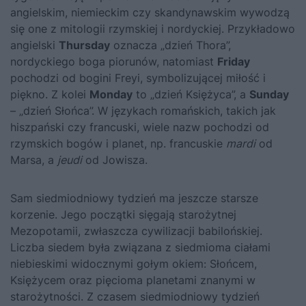
angielskim, niemieckim czy skandynawskim wywodzą
się one z mitologii rzymskiej i nordyckiej. Przykładowo
angielski
Thursday
oznacza „dzień Thora”,
nordyckiego boga piorunów, natomiast
Friday
pochodzi od bogini Freyi, symbolizującej miłość i
piękno. Z kolei
Monday
to „dzień Księżyca”, a
Sunday
– „dzień Słońca”. W językach romańskich, takich jak
hiszpański czy francuski, wiele nazw pochodzi od
rzymskich bogów i planet, np. francuskie
mardi
od
Marsa, a
jeudi
od Jowisza.
Sam siedmiodniowy tydzień ma jeszcze starsze
korzenie. Jego początki sięgają starożytnej
Mezopotamii, zwłaszcza cywilizacji babilońskiej.
Liczba siedem była związana z siedmioma ciałami
niebieskimi widocznymi gołym okiem: Słońcem,
Księżycem oraz pięcioma planetami znanymi w
starożytności. Z czasem siedmiodniowy tydzień