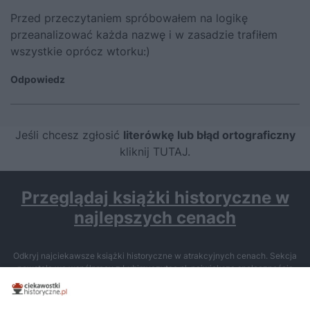
Przed przeczytaniem spróbowałem na logikę
przeanalizować każda nazwę i w zasadzie trafiłem
wszystkie oprócz wtorku:)
Odpowiedz
Jeśli chcesz zgłosić
literówkę lub błąd ortograficzny
kliknij TUTAJ
.
Przeglądaj książki historyczne w
najlepszych cenach
Odkryj najciekawsze książki historyczne w atrakcyjnych cenach. Sekcja
powstała we współpracy z Lubimyczytac.pl, największą społecznością
miłośników literatury w Polsce – dzięki temu możesz wybierać spośród
tytułów najwyżej ocenianych przez czytelników.