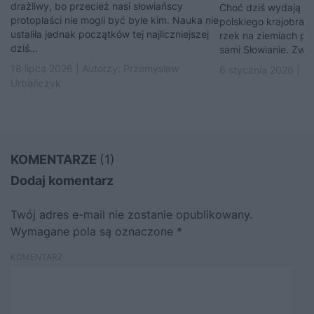
drażliwy, bo przecież nasi słowiańscy
Choć dziś wydają si
protoplaści nie mogli być byle kim. Nauka nie
polskiego krajobrazu
ustaliła jednak początków tej najliczniejszej
rzek na ziemiach pol
dziś...
sami Słowianie. Zwra
18 lipca 2026 | Autorzy:
Przemysław
6 stycznia 2026 | A
Urbańczyk
KOMENTARZE
(1)
Dodaj komentarz
Twój adres e-mail nie zostanie opublikowany.
Wymagane pola są oznaczone
*
KOMENTARZ