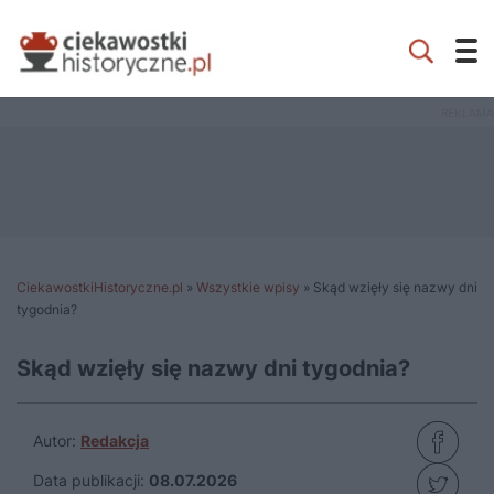
CiekawostkiHistoryczne.pl
»
Wszystkie wpisy
»
Skąd wzięły się nazwy dni
tygodnia?
Skąd wzięły się nazwy dni tygodnia?
Autor:
Redakcja
Data publikacji:
08.07.2026