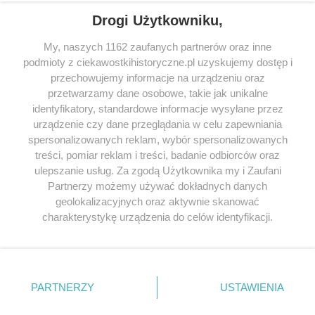
Drogi Użytkowniku,
My, naszych 1162 zaufanych partnerów oraz inne
podmioty z ciekawostkihistoryczne.pl uzyskujemy dostęp i
SERWIS
przechowujemy informacje na urządzeniu oraz
przetwarzamy dane osobowe, takie jak unikalne
SPOŁECZNOŚĆ
identyfikatory, standardowe informacje wysyłane przez
WSPÓŁPRACA
urządzenie czy dane przeglądania w celu zapewniania
spersonalizowanych reklam, wybór spersonalizowanych
KONTAKT
treści, pomiar reklam i treści, badanie odbiorców oraz
ulepszanie usług. Za zgodą Użytkownika my i Zaufani
Partnerzy możemy używać dokładnych danych
geolokalizacyjnych oraz aktywnie skanować
ODWIEDŹ RÓWNIEŻ:
charakterystykę urządzenia do celów identyfikacji.
Ponieważ cenimy Twoją prywatność, prosimy o zgodę na
korzystanie z tych technologii poprzez kliknięcie
„Akceptuję”. Zgoda jest dobrowolna i zawsze możesz ją
zmienić/wycofać klikając przycisk ustawień prywatności
PARTNERZY
USTAWIENIA
znajdujący się w lewym dolnym rogu strony
. Niektóre
Lubimyczytac.pl • Największy serwis o
książkach
Twojahistoria.pl • Historia jakiej nie znasz
rodzaje przetwarzania danych nie wymagają zgody