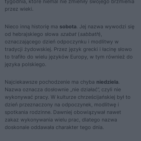
tygodnia, które niemal nie zmieniły swojego brzmienia
przez wieki.
Nieco inną historię ma
sobota
. Jej nazwa wywodzi się
od hebrajskiego słowa
szabat
(
sabbath
),
oznaczającego dzień odpoczynku i modlitwy w
tradycji żydowskiej. Przez język grecki i łacinę słowo
to trafiło do wielu języków Europy, w tym również do
języka polskiego.
Najciekawsze pochodzenie ma chyba
niedziela
.
Nazwa oznacza dosłownie „nie działać”, czyli nie
wykonywać pracy. W kulturze chrześcijańskiej był to
dzień przeznaczony na odpoczynek, modlitwę i
spotkania rodzinne. Dawniej obowiązywał nawet
zakaz wykonywania wielu prac, dlatego nazwa
doskonale oddawała charakter tego dnia.