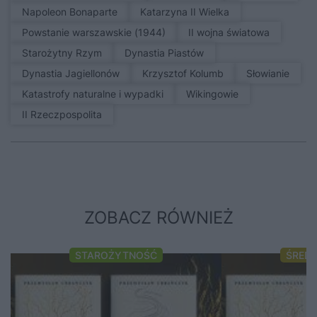
Napoleon Bonaparte
Katarzyna II Wielka
Powstanie warszawskie (1944)
II wojna światowa
Starożytny Rzym
Dynastia Piastów
Dynastia Jagiellonów
Krzysztof Kolumb
Słowianie
Katastrofy naturalne i wypadki
Wikingowie
II Rzeczpospolita
ZOBACZ RÓWNIEŻ
STAROŻYTNOŚĆ
ŚRED