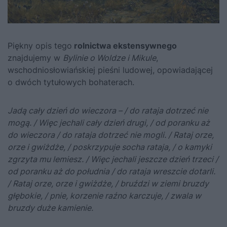
Piękny opis tego
rolnictwa ekstensywnego
znajdujemy w
Bylinie o Woldze i Mikule
,
wschodniosłowiańskiej pieśni ludowej, opowiadającej
o dwóch tytułowych bohaterach.
Jadą cały dzień do wieczora – /
do rataja dotrzeć nie
mogą. /
Więc jechali cały dzień drugi, /
od poranku aż
do wieczora /
do rataja dotrzeć nie mogli. /
Rataj orze,
orze i gwiżdże, /
poskrzypuje socha rataja, /
o kamyki
zgrzyta mu lemiesz. /
Więc jechali jeszcze dzień trzeci /
od poranku aż do południa /
do rataja wreszcie dotarli.
/
Rataj orze, orze i gwiżdże, /
bruździ w ziemi bruzdy
głębokie, /
pnie, korzenie raźno karczuje, /
zwala w
bruzdy duże kamienie.