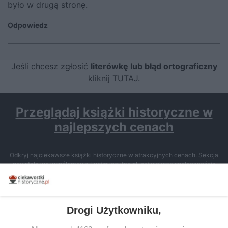
było w drugą stronę.
Odpowiedz
Jeśli chcesz zgłosić
literówkę lub błąd ortograficzny
kliknij TUTAJ
.
Przeglądaj książki historyczne w
najlepszych cenach
Odkryj najciekawsze książki historyczne w atrakcyjnych cenach. Sekcja
powstała we współpracy z Lubimyczytac.pl, największą społecznością
miłośników literatury w Polsce – dzięki temu możesz wybierać spośród
tytułów najwyżej ocenianych przez czytelników.
Drogi Użytkowniku,