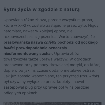
Rytm życia w zgodzie z naturą
Uprawiano różne zboża, przede wszystkim proso,
które w X–XI w. zostało zastąpione przez żyto. Nigdy
natomiast, nawet w kolejnej epoce, nie
rozpowszechniła się pszenica. Warto zauważyć, że
prasłowiańska nazwa
chlěbъ
pochodzi od gockiego
hlaifs
i prawdopodobnie oznaczała
niesfermentowany suchar
. Uprawie zbóż
towarzyszyła także uprawa warzyw. W ogrodach
pracowano przy pomocy drewnianej motyki, do której
dopiero po jakimś czasie dodano metalowe ostrze.
Jak już zostało wspomniane, ten przyrząd (ros.
krjuk
)
był używany wyłącznie przez kobiety i nawet
zastępował pług przy uprawie pól w najbardziej
odległych epokach.
fot.mat. pras.