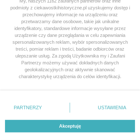
My, naszych 1162 zaufanych partnerów oraz inne
podmioty z ciekawostkihistoryczne.pl uzyskujemy dostęp i
SERWIS
przechowujemy informacje na urządzeniu oraz
przetwarzamy dane osobowe, takie jak unikalne
SPOŁECZNOŚĆ
identyfikatory, standardowe informacje wysyłane przez
urządzenie czy dane przeglądania w celu zapewniania
WSPÓŁPRACA
spersonalizowanych reklam, wybór spersonalizowanych
KONTAKT
treści, pomiar reklam i treści, badanie odbiorców oraz
ulepszanie usług. Za zgodą Użytkownika my i Zaufani
Partnerzy możemy używać dokładnych danych
geolokalizacyjnych oraz aktywnie skanować
charakterystykę urządzenia do celów identyfikacji.
ODWIEDŹ RÓWNIEŻ:
Ponieważ cenimy Twoją prywatność, prosimy o zgodę na
korzystanie z tych technologii poprzez kliknięcie
„Akceptuję”. Zgoda jest dobrowolna i zawsze możesz ją
zmienić/wycofać klikając przycisk ustawień prywatności
PARTNERZY
USTAWIENIA
znajdujący się w lewym dolnym rogu strony
. Niektóre
Lubimyczytac.pl • Największy serwis o
książkach
Twojahistoria.pl • Historia jakiej nie znasz
rodzaje przetwarzania danych nie wymagają zgody
użytkownika, ale masz prawo sprzeciwić się takiemu
Akceptuję
przetwarzaniu. Preferencje będą miały zastosowania tylko
© 2026 CIEKAWOSTKIHISTORYCZNE.PL. ALL RIGHTS
na tej witrynie.