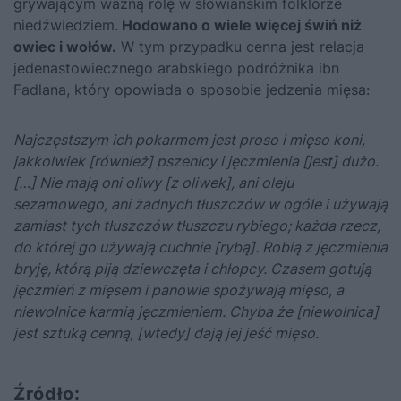
grywającym ważną rolę w słowiańskim folklorze
niedźwiedziem.
Hodowano o wiele więcej świń niż
owiec i wołów.
W tym przypadku cenna jest relacja
jedenastowiecznego arabskiego podróżnika ibn
Fadlana, który opowiada o sposobie jedzenia mięsa:
Najczęstszym ich pokarmem jest proso i mięso koni,
jakkolwiek [również] pszenicy i jęczmienia [jest] dużo.
[…] Nie mają oni oliwy [z oliwek], ani oleju
sezamowego, ani żadnych tłuszczów w ogóle i używają
zamiast tych tłuszczów tłuszczu rybiego; każda rzecz,
do której go używają cuchnie [rybą]. Robią z jęczmienia
bryję, którą piją dziewczęta i chłopcy. Czasem gotują
jęczmień z mięsem i panowie spożywają mięso, a
niewolnice karmią jęczmieniem. Chyba że [niewolnica]
jest sztuką cenną, [wtedy] dają jej jeść mięso.
Źródło: