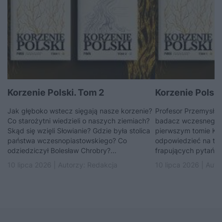
Korzenie Polski. Tom 2
Korzenie Polski
Jak głęboko wstecz sięgają nasze korzenie?
Profesor Przemysła
Co starożytni wiedzieli o naszych ziemiach?
badacz wczesnego ś
Skąd się wzięli Słowianie? Gdzie była stolica
pierwszym tomie Kor
państwa wczesnopiastowskiego? Co
odpowiedzieć na te i
odziedziczył Bolesław Chrobry?...
frapujących pytań.
10 lipca 2026 | Autorzy:
Redakcja
10 lipca 2026 | Auto