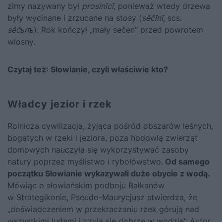
zimy nazywany był
prosinĭcĭ
, ponieważ wtedy drzewa
były wycinane i zrzucane na stosy (
sěčĭnĭ
, scs.
sěčьnъ
). Rok kończył „mały sečen” przed powrotem
wiosny.
Czytaj też:
Słowianie, czyli właściwie kto?
Władcy jezior i rzek
Rolnicza cywilizacja, żyjąca pośród obszarów leśnych,
bogatych w rzeki i jeziora, poza hodowlą zwierząt
domowych nauczyła się wykorzystywać zasoby
natury poprzez myślistwo i rybołówstwo.
Od samego
początku Słowianie wykazywali duże obycie z wodą.
Mówiąc o słowiańskim podboju Bałkanów
w Strategikonie, Pseudo-Maurycjusz stwierdza, że
„doświadczeniem w przekraczaniu rzek górują nad
wszystkimi ludami i czują się dobrze w wodzie”. Autor