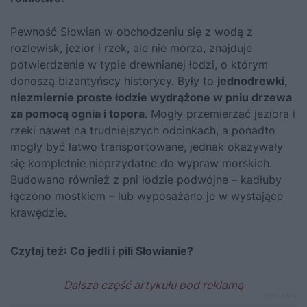
Pewność Słowian w obchodzeniu się z wodą z
rozlewisk, jezior i rzek, ale nie morza, znajduje
potwierdzenie w typie drewnianej łodzi, o którym
donoszą bizantyńscy historycy. Były to
jednodrewki,
niezmiernie proste łodzie wydrążone w pniu drzewa
za pomocą ognia i topora
. Mogły przemierzać jeziora i
rzeki nawet na trudniejszych odcinkach, a ponadto
mogły być łatwo transportowane, jednak okazywały
się kompletnie nieprzydatne do wypraw morskich.
Budowano również z pni łodzie podwójne – kadłuby
łączono mostkiem – lub wyposażano je w wystające
krawędzie.
Czytaj też:
Co jedli i pili Słowianie?