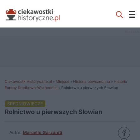
CiekawostkiHistoryczne.pl
»
Miejsce
»
Historia powszechna
»
Historia
Europy Środkowo-Wschodniej
»
Rolnictwo u pierwszych Słowian
ŚREDNIOWIECZE
Rolnictwo u pierwszych Słowian
Autor:
Marcello Garzaniti