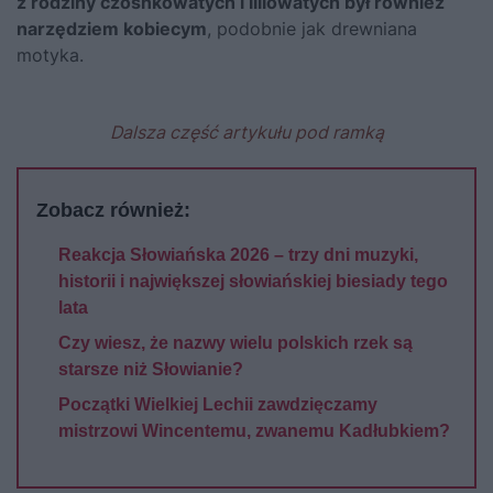
z rodziny czosnkowatych i liliowatych był również
narzędziem kobiecym
, podobnie jak drewniana
motyka.
Dalsza część artykułu pod ramką
Zobacz również:
Reakcja Słowiańska 2026 – trzy dni muzyki,
historii i największej słowiańskiej biesiady tego
lata
Czy wiesz, że nazwy wielu polskich rzek są
starsze niż Słowianie?
Początki Wielkiej Lechii zawdzięczamy
mistrzowi Wincentemu, zwanemu Kadłubkiem?