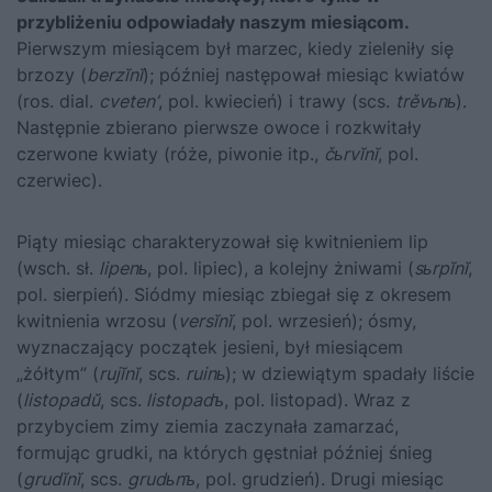
przybliżeniu odpowiadały naszym miesiącom.
Pierwszym miesiącem był marzec, kiedy zieleniły się
brzozy (
berzĭnĭ
); później następował miesiąc kwiatów
(ros. dial.
cveten’
, pol. kwiecień) i trawy (scs.
trěvьnь
).
Następnie zbierano pierwsze owoce i rozkwitały
czerwone kwiaty (róże, piwonie itp.,
čьrvĭnĭ
, pol.
czerwiec).
Piąty miesiąc charakteryzował się kwitnieniem lip
(wsch. sł.
lipenь
, pol. lipiec), a kolejny żniwami (
sьrpĭnĭ
,
pol. sierpień). Siódmy miesiąc zbiegał się z okresem
kwitnienia wrzosu (
versĭnĭ
, pol. wrzesień); ósmy,
wyznaczający początek jesieni, był miesiącem
„żółtym” (
rujĭnĭ
, scs.
ruinь
); w dziewiątym spadały liście
(
listopadŭ
, scs.
listopadъ
, pol. listopad). Wraz z
przybyciem zimy ziemia zaczynała zamarzać,
formując grudki, na których gęstniał później śnieg
(
grudĭnĭ
, scs.
grudьnъ
, pol. grudzień). Drugi miesiąc