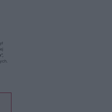
ył
ej
”,
ych.