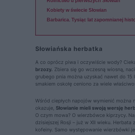
Rolnictwo u pierwszych Słowian
Kobiety w świecie Słowian
Barbarica. Tysiąc lat zapomnianej histo
Słowiańska herbatka
A co oprócz piwa i oczywiście wody? Cie
brzozy.
Zbiera się go wczesną wiosną, nac
grubego pnia można uzyskać nawet do 15 l
smakiem oskołę ceniono za wiele właściwoś
Wśród ciepłych napojów wymienić można nie
okazuje,
Słowianie mieli swoją wersję her
O czym mowa? O wierzbówce kiprzycy. Najw
dzisiejszej Rosji – już w XII wieku. Herbat
kofeiny. Samo występowanie wierzbówki jest