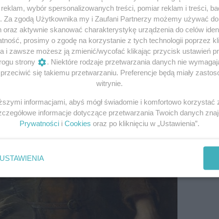
eklam, wybór spersonalizowanych treści, pomiar reklam i treści, b
g. Za zgodą Użytkownika my i Zaufani Partnerzy możemy używać d
h oraz aktywnie skanować charakterystykę urządzenia do celów ident
ność, prosimy o zgodę na korzystanie z tych technologii poprzez kli
a i zawsze możesz ją zmienić/wycofać klikając przycisk ustawień p
rogu strony
. Niektóre rodzaje przetwarzania danych nie wymaga
rzeciwić się takiemu przetwarzaniu. Preferencje będą miały zastoso
witrynie.
iższymi informacjami, abyś mógł świadomie i komfortowo korzystać
Szczegółowe informacje dotyczące przetwarzania Twoich danych zna
Prywatności
i
Cookies
oraz po kliknięciu w „Ustawienia”.
USTAWIENIA