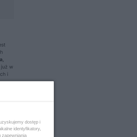
est
ch
a,
 już w
ch i
we
 uzyskujemy dostęp i
alne identyfikatory,
u zapewniania