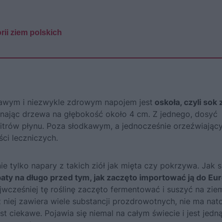
rii ziem polskich
kawym i niezwykle zdrowym napojem jest
oskoła, czyli sok 
inając drzewa na głębokość około 4 cm. Z jednego, dosyć
itrów płynu. Poza słodkawym, a jednocześnie orzeźwiając
ci leczniczych.
 tylko napary z takich ziół jak mięta czy pokrzywa. Jak s
baty na długo przed tym, jak zaczęto importować ją do Eu
cześniej tę roślinę zaczęto fermentować i suszyć na zie
a z niej zawiera wiele substancji prozdrowotnych, nie ma nat
 ciekawe. Pojawia się niemal na całym świecie i jest jedn