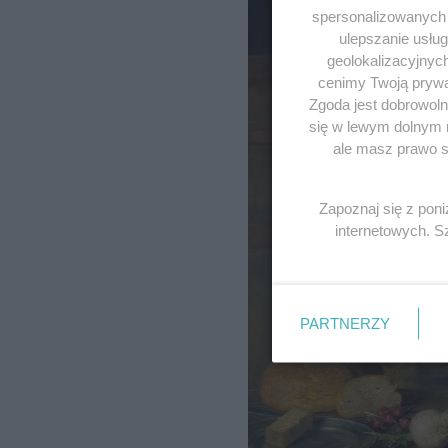
spersonalizowanych r
ulepszanie usłu
geolokalizacyjnyc
cenimy Twoją prywat
Zgoda jest dobrowoln
się w lewym dolnym 
ale masz prawo sp
Zapoznaj się z pon
internetowych. 
PARTNERZY