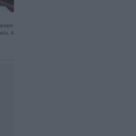
naniem
holu. A