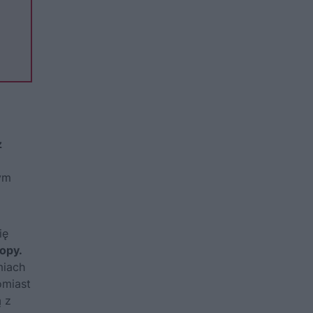
z
ym
ię
ropy.
miach
omiast
ą z