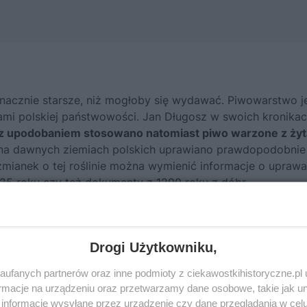
nacznie starsze, niż mogłoby się wydawać. Piwowarstwo j
ami polskiej państwowości.
Jan Długosz
w swoich kronika
z upodobaniem stosowano natomiast piwo warzone z żyt
na dawnych ziemiach polskich uprawiano prawdopodobnie
mianek o tej roślinie można wymienić informacje o uprawa
225 roku czy też dokumenty z 1290 roku z dóbr
rzec, że chmiel potrzebny do piwa ma być hodowany tylko 
Drogi Użytkowniku,
fot.Eduard von Grützner/domena publiczna
ufanych partnerów oraz inne podmioty z ciekawostkihistoryczne.pl
macje na urządzeniu oraz przetwarzamy dane osobowe, takie jak unik
informacje wysyłane przez urządzenie czy dane przeglądania w cel