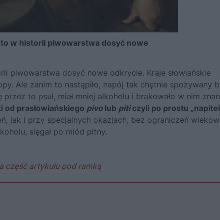
 to w historii piwowarstwa dosyć nowe
rii piwowarstwa dosyć nowe odkrycie. Kraje słowiańskie
y. Ale zanim to nastąpiło, napój tak chętnie spożywany b
 przez to psuł, miał mniej alkoholu i brakowało w nim znan
i od prasłowiańskiego
pivo
lub
piti
czyli po prostu „napitek
ń, jak i przy specjalnych okazjach, bez ograniczeń wiekow
koholu, sięgał po miód pitny.
a część artykułu pod ramką