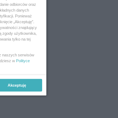
adanie odbiorców oraz
okładnych danych
yfikacji. Ponieważ
knięcie „Akceptuję”.
rywatności znajdujący
ją zgody użytkownika,
wania tylko na tej
 z naszych serwisów
jdziesz w
Polityce
Akceptuję