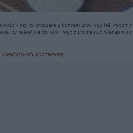
ędowość – czy to związana z końcem żniw, czy też wspomi
zję, by najeść się do syta i wypić trochę (lub więcej) alko