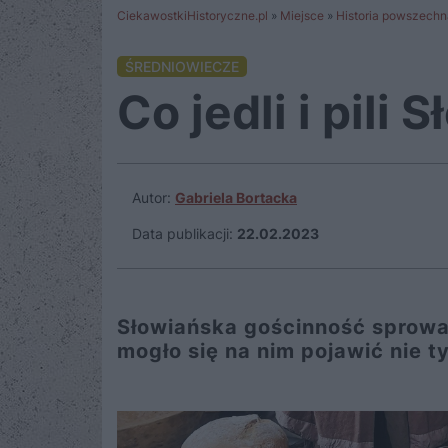
CiekawostkiHistoryczne.pl
»
Miejsce
»
Historia powszechn
ŚREDNIOWIECZE
Co jedli i pili 
Autor:
Gabriela Bortacka
Data publikacji:
22.02.2023
Słowiańska gościnność sprowad
mogło się na nim pojawić nie ty