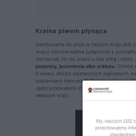
Kraina piwem płynąca
Zamiłowanie do piwa w naszym kraju jest z
wręcz nierozerwalnie połączone z początk
zaznaczał, że nie znano u nas wina i oliwy,
pszenicy, jęczmienia albo orkiszu.
Chmiel 
X wieku. Wśród najstarszych zapisanych wz
suszarniach Henryka III Wrocławskiego z 1
Jędrzychowskich. Ich właściciel miał zast
własnym kraju.
My, naszych 1162 za
przechowujemy infor
standardowe 