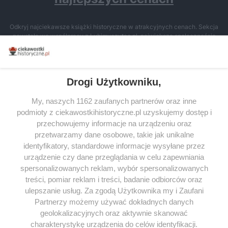
Odkryj najciekawsze książki historyczne w atrakcyjnych cenach. Sekcja
powstała we współpracy z Lubimyczytac.pl, największą społecznością
miłośników literatury w Polsce – dzięki temu możesz wybierać spośród
tytułów najwyżej ocenianych przez czytelników.
Drogi Użytkowniku,
My, naszych 1162 zaufanych partnerów oraz inne
podmioty z ciekawostkihistoryczne.pl uzyskujemy dostęp i
SERWIS
przechowujemy informacje na urządzeniu oraz
przetwarzamy dane osobowe, takie jak unikalne
SPOŁECZNOŚĆ
identyfikatory, standardowe informacje wysyłane przez
WSPÓŁPRACA
urządzenie czy dane przeglądania w celu zapewniania
spersonalizowanych reklam, wybór spersonalizowanych
KONTAKT
treści, pomiar reklam i treści, badanie odbiorców oraz
ulepszanie usług. Za zgodą Użytkownika my i Zaufani
Partnerzy możemy używać dokładnych danych
geolokalizacyjnych oraz aktywnie skanować
ODWIEDŹ RÓWNIEŻ:
charakterystykę urządzenia do celów identyfikacji.