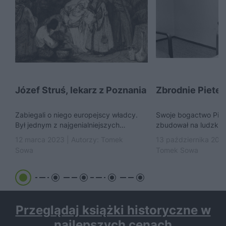
Józef Struś, lekarz z Poznania
Zbrodnie Piete
Zabiegali o niego europejscy władcy.
Swoje bogactwo Piet
Był jednym z najgenialniejszych
zbudował na ludzkim 
polskich umysłów. Józef Struś nie tylko
śmierci. W czasie II 
12 marca 2023 | Autorzy:
Tomek
13 października 2022
leczył. Prowadził rewolucyjne badania...
ubrany w mundur SS-
Sowa
Tomek Sowa
Przeglądaj książki historyczne w
najlepszych cenach