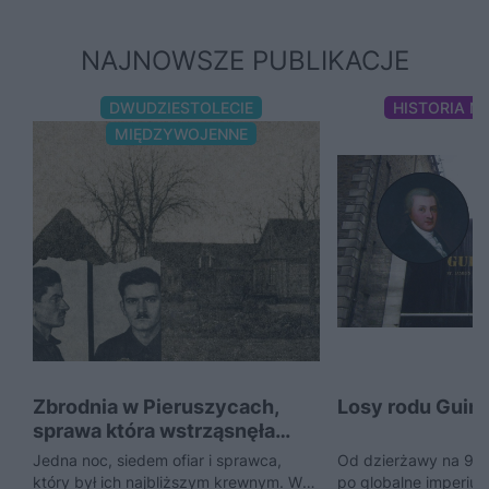
NAJNOWSZE PUBLIKACJE
DWUDZIESTOLECIE
HISTORIA 
MIĘDZYWOJENNE
Zbrodnia w Pieruszycach,
Losy rodu Gui
sprawa która wstrząsnęła
Polską
Jedna noc, siedem ofiar i sprawca,
Od dzierżawy na 9 00
który był ich najbliższym krewnym. W
po globalne imperium 