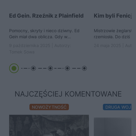
Ed Gein. Rzeźnik z Plainfield
Kim byli Fenicj
Pomocny, skryty i nieco dziwny. Ed
Mistrzowie żeglarstw
Gein miał dwa oblicza. Gdy w
rzemiosła. Do dziś z
listopadzie 1957 roku policjanci
pomysłowością i… wy
9 października 2025 | Autorzy:
24 maja 2025 | Auto
otworzyli drzwi jego...
purpurowych barwnik
Tomek Sowa
i...
NAJCZĘŚCIEJ KOMENTOWANE
NOWOŻYTNOŚĆ
DRUGA WOJN