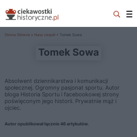
Strona Główna
>
Nasz zespół
> Tomek Sowa
Tomek Sowa
Absolwent dziennikarstwa i komunikacji
społecznej. Ogromny pasjonat sportu. Autor
bloga Historia Sportu i facebookowej strony
poświęconym jego historii. Prywatnie mąż i
ojciec.
Autor opublikował łącznie 46 artykułów.