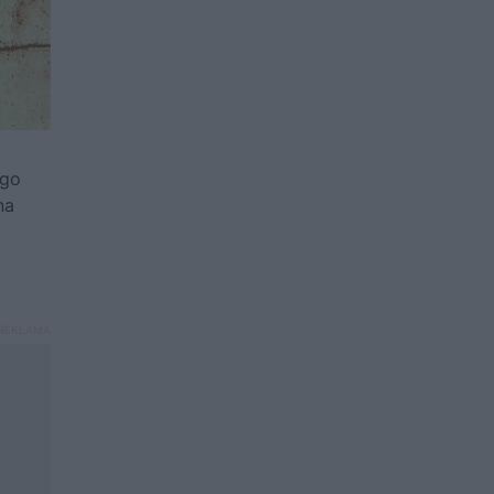
ego
na