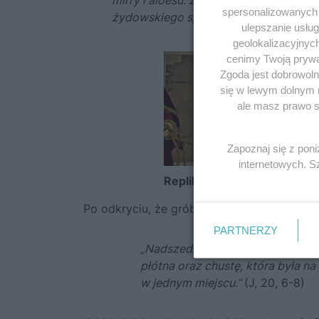
spersonalizowanych r
żydowskiego sposobu grzebania.”
(J,
ulepszanie usłu
geolokalizacyjnyc
cenimy Twoją prywat
Zgoda jest dobrowoln
się w lewym dolnym 
ale masz prawo sp
Zapoznaj się z pon
internetowych. 
Replika Całunu Turyńskiego
Po odkryciu, że grób Jezusa jest pusty św. 
PARTNERZY
„Nadszedł potem także Szymon Pio
płótna oraz chustę, która była na
w jednym miejscu.”
(J, 20, 6-8)