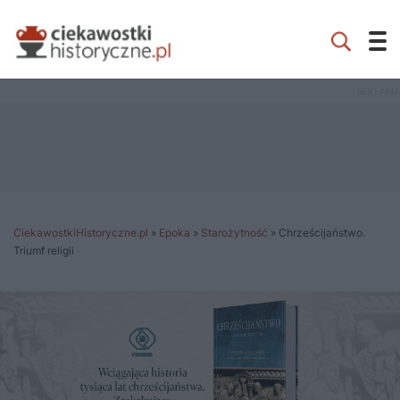
CiekawostkiHistoryczne.pl
»
Epoka
»
Starożytność
»
Chrześcijaństwo.
Triumf religii