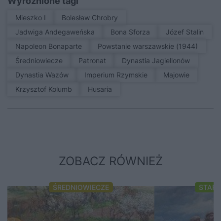
Wyróżnione tagi
Mieszko I
Bolesław Chrobry
Jadwiga Andegaweńska
Bona Sforza
Józef Stalin
Napoleon Bonaparte
Powstanie warszawskie (1944)
średniowiecze
patronat
Dynastia Jagiellonów
Dynastia Wazów
Imperium Rzymskie
Majowie
Krzysztof Kolumb
Husaria
ZOBACZ RÓWNIEŻ
ŚREDNIOWIECZE
STAR