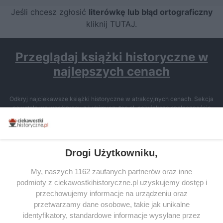
Jeśli chcesz zgłosić
literówkę lub błąd ortograficzny
kliknij TUTAJ
.
Przeglądaj książki historyczne w
najlepszych cenach
Odkryj najciekawsze książki historyczne w atrakcyjnych cenach. Sekcja
powstała we współpracy z Lubimyczytac.pl, największą społecznością
miłośników literatury w Polsce – dzięki temu możesz wybierać spośród
tytułów najwyżej ocenianych przez czytelników.
Drogi Użytkowniku,
My, naszych 1162 zaufanych partnerów oraz inne
podmioty z ciekawostkihistoryczne.pl uzyskujemy dostęp i
SERWIS
przechowujemy informacje na urządzeniu oraz
przetwarzamy dane osobowe, takie jak unikalne
SPOŁECZNOŚĆ
identyfikatory, standardowe informacje wysyłane przez