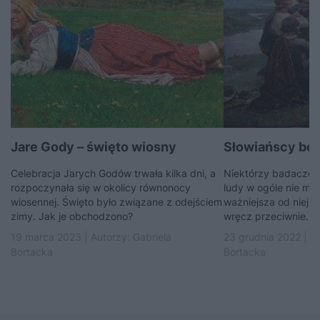
Jare Gody – święto wiosny
Słowiańscy bo
Celebracja Jarych Godów trwała kilka dni, a
Niektórzy badacze z
rozpoczynała się w okolicy równonocy
ludy w ogóle nie miał
wiosennej. Święto było związane z odejściem
ważniejsza od niej b
zimy. Jak je obchodzono?
wręcz przeciwnie.
19 marca 2023 | Autorzy:
Gabriela
23 grudnia 2022 | A
Bortacka
Bortacka