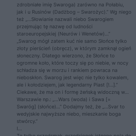
zdrobniałe imię Swaroga) zarówno na Połabiu,
jak i u Rusinów (Dadżbog – Swarożyc).” Wg niego
też „…Słowianie nazwali niebo Swarogiem
przejmując tę nazwę od ludności
staroeuropejskiej (Neurów i Wenetów)…”
„Swarog mógł zatem kuć nie samo Słońce tylko
złoty pierścień (obręcz), w którym zamknął ogień
słoneczny. Dlatego wierzono, że Słońce to
ogromne koło, które toczy się po niebie, w nocy
schładza się w morzu i rankiem powraca na
nieboskłon. Swarog jest więc nie tylko kowalem,
ale i kołodziejem, jak legendarny Piast [!…].”
Ciekawe, że ma on i formę żeńską widoczną w…
Warszawie np.: „…Wars (woda) i Sawa [=
Swaróg] (słońce)…” Dodajmy też, że „…Svar to
wedyjskie najwyższe niebo, mieszkanie boga
stwórcy.”
I…
To tylko przedsmak, przedsionek istnego pola do