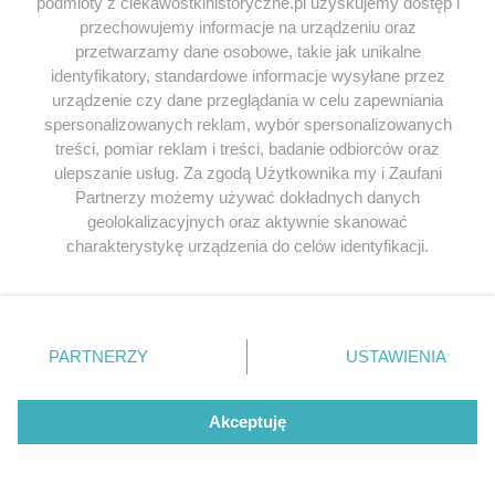
podmioty z ciekawostkihistoryczne.pl uzyskujemy dostęp i
Odpowiedz
przechowujemy informacje na urządzeniu oraz
przetwarzamy dane osobowe, takie jak unikalne
identyfikatory, standardowe informacje wysyłane przez
Michał
napisał/a 26.12.2022
urządzenie czy dane przeglądania w celu zapewniania
spersonalizowanych reklam, wybór spersonalizowanych
Kosiński to niedouczony fantasta i
treści, pomiar reklam i treści, badanie odbiorców oraz
grafoman. Łuczyński, czyli ja, stosuje
ulepszanie usług. Za zgodą Użytkownika my i Zaufani
przynajmniej jakiekolwiek metody naukowe.
Partnerzy możemy używać dokładnych danych
Dzięki temu te rekonstrukcje nie są po
geolokalizacyjnych oraz aktywnie skanować
prostu czyimiś wymysłami, tylko dają się
charakterystykę urządzenia do celów identyfikacji.
zweryfikować czy sprawdzić.
Ponieważ cenimy Twoją prywatność, prosimy o zgodę na
korzystanie z tych technologii poprzez kliknięcie
Odpowiedz
„Akceptuję”. Zgoda jest dobrowolna i zawsze możesz ją
zmienić/wycofać klikając przycisk ustawień prywatności
PARTNERZY
USTAWIENIA
znajdujący się w lewym dolnym rogu strony
. Niektóre
niepoprawny
napisał/a
rodzaje przetwarzania danych nie wymagają zgody
politycznie
27.12.2022
użytkownika, ale masz prawo sprzeciwić się takiemu
Akceptuję
przetwarzaniu. Preferencje będą miały zastosowania tylko
Niech mi Pan wierzy lub nie, ale
na tej witrynie.
domyślałem się, że „Pan to Pan” – jest