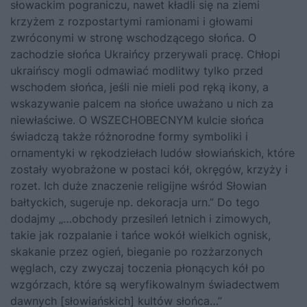
słowackim pograniczu, nawet kładli się na ziemi
krzyżem z rozpostartymi ramionami i głowami
zwróconymi w stronę wschodzącego słońca. O
zachodzie słońca Ukraińcy przerywali pracę. Chłopi
ukraińscy mogli odmawiać modlitwy tylko przed
wschodem słońca, jeśli nie mieli pod ręką ikony, a
wskazywanie palcem na słońce uważano u nich za
niewłaściwe. O WSZECHOBECNYM kulcie słońca
świadczą także różnorodne formy symboliki i
ornamentyki w rękodziełach ludów słowiańskich, które
zostały wyobrażone w postaci kół, okręgów, krzyży i
rozet. Ich duże znaczenie religijne wśród Słowian
bałtyckich, sugeruje np. dekoracja urn.” Do tego
dodajmy „…obchody przesileń letnich i zimowych,
takie jak rozpalanie i tańce wokół wielkich ognisk,
skakanie przez ogień, bieganie po rozżarzonych
węglach, czy zwyczaj toczenia płonących kół po
wzgórzach, które są weryfikowalnym świadectwem
dawnych [słowiańskich] kultów słońca…”