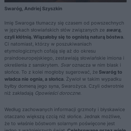
Swaróg, Andriej Szyszkin
Imię Swaroga tłumaczy się czasem od powszechnych
w językach słowiańskich słów związanych ze
swarą
,
czyli kłótnią. Wiązałoby się to ognistą naturą bóstwa
.
Ci natomiast, którzy w poszukiwaniach
etymologicznych cofają się aż do okresu
praindoeuropejskiego, zestawiają słowiańskie imiona i
określenia z sanskrytem.
Svar
oznacza w nim blask i
słońce. To z kolei mogłoby sugerować, że
Swaróg to
władca nie ognia, a słońca
. Żywioł w takim wypadku
byłby domeną jego syna, Swarożyca. Czyli odwrotnie
niż zakładają
Opowieści doroczne.
Według zachowanych informacji grzmoty i błyskawice
otaczano większą czcią niż słońce. Jednak możliwe,
że to właśnie bóstwom solarnym poświęcone jest
jedno z ważniejszych świąt.
Celebrowane przez wiele