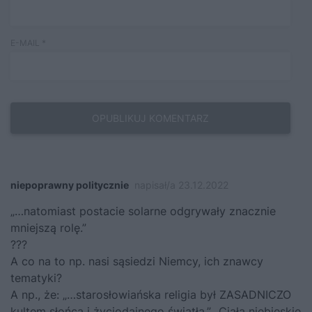
E-MAIL
*
niepoprawny politycznie
napisał/a 23.12.2022
„…natomiast postacie solarne odgrywały znacznie
mniejszą rolę.”
???
A co na to np. nasi sąsiedzi Niemcy, ich znawcy
tematyki?
A np., że: „…starosłowiańska religia był ZASADNICZO
kultem słońca i życiodajnego światła.” „Ciała niebieskie