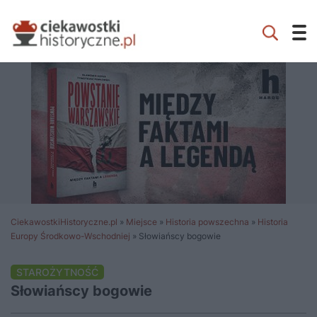
CiekawostkiHistoryczne.pl
»
Miejsce
»
Historia powszechna
»
Historia
Europy Środkowo-Wschodniej
»
Słowiańscy bogowie
STAROŻYTNOŚĆ
Słowiańscy bogowie