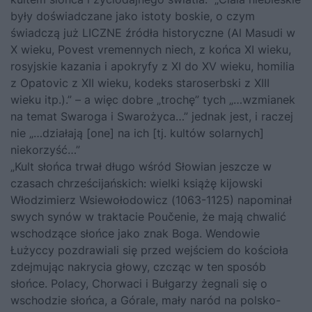
były doświadczane jako istoty boskie, o czym
świadczą już LICZNE źródła historyczne (Al Masudi w
X wieku, Povest vremennych niech, z końca XI wieku,
rosyjskie kazania i apokryfy z XI do XV wieku, homilia
z Opatovic z XII wieku, kodeks staroserbski z XIII
wieku itp.).” – a więc dobre „trochę” tych „…wzmianek
na temat Swaroga i Swarożyca…” jednak jest, i raczej
nie „…działają [one] na ich [tj. kultów solarnych]
niekorzyść…”
„Kult słońca trwał długo wśród Słowian jeszcze w
czasach chrześcijańskich: wielki książę kijowski
Włodzimierz Wsiewołodowicz (1063-1125) napominał
swych synów w traktacie Poučenie, że mają chwalić
wschodzące słońce jako znak Boga. Wendowie
Łużyccy pozdrawiali się przed wejściem do kościoła
zdejmując nakrycia głowy, czcząc w ten sposób
słońce. Polacy, Chorwaci i Bułgarzy żegnali się o
wschodzie słońca, a Górale, mały naród na polsko-