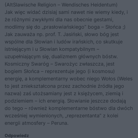
(AltSlawische Religion – Wendisches Heidentum)
Jak więc widać dzisiaj sami nawet nie wiemy kiedy, i
że różnymi zwykłymi dla nas obecnie gestami,
modlimy się do „prasłowiańskiego” boga – Słońca ;)
Jak zauważa np. prof. T. Jasiński, słowo bóg jest
wspólne dla Słowian i ludów irańskich, co skutkuje
istniejącym i u Słowian kompatybilnym –
uzupełniającym się, dualizmem głównych bóstw.
Kosmiczny Swaróg – Swarożyc zwłaszcza, jest
bogiem Słońca – reprezentuje jego (i kosmosu)
energię, a komplementarny wobec niego Wołos (Weles
to jest zniekształcona przez zachodnie źródła jego
nazwa) zaś utożsamiany jest z księżycem, ziemią i
podziemiem – ich energią. Słowianie jeszcze dodają
do tego – również komplementarne bóstwo dla dwóch
wcześniej wymienionych, „reprezentanta” z kolei
energii atmosfery – Peruna.
Odpowiedz