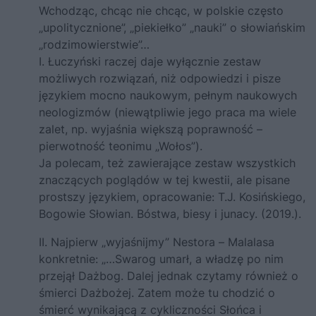
Wchodząc, chcąc nie chcąc, w polskie często
„upolitycznione”, „piekiełko” „nauki” o słowiańskim
„rodzimowierstwie”…
I. Łuczyński raczej daje wyłącznie zestaw
możliwych rozwiązań, niż odpowiedzi i pisze
językiem mocno naukowym, pełnym naukowych
neologizmów (niewątpliwie jego praca ma wiele
zalet, np. wyjaśnia większą poprawność –
pierwotność teonimu „Wołos”).
Ja polecam, też zawierające zestaw wszystkich
znaczących poglądów w tej kwestii, ale pisane
prostszy językiem, opracowanie: T.J. Kosińskiego,
Bogowie Słowian. Bóstwa, biesy i junacy. (2019.).
II. Najpierw „wyjaśnijmy” Nestora – Malalasa
konkretnie: „…Swarog umarł, a władzę po nim
przejął Dażbog. Dalej jednak czytamy również o
śmierci Dażbożej. Zatem może tu chodzić o
śmierć wynikającą z cykliczności Słońca i