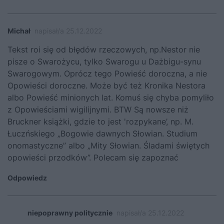
Michał
napisał/a 25.12.2022
Tekst roi się od błędów rzeczowych, np.Nestor nie
pisze o Swarożycu, tylko Swarogu u Dażbigu-synu
Swarogowym. Oprócz tego Powieść doroczna, a nie
Opowieści doroczne. Może być też Kronika Nestora
albo Powieść minionych lat. Komuś się chyba pomyliło
z Opowieściami wigilijnymi. BTW Są nowsze niż
Bruckner książki, gdzie to jest 'rozpykane’, np. M.
Łuczńskiego „Bogowie dawnych Słowian. Studium
onomastyczne” albo „Mity Słowian. Śladami świętych
opowieści przodków”. Polecam się zapoznać
Odpowiedz
niepoprawny politycznie
napisał/a 25.12.2022