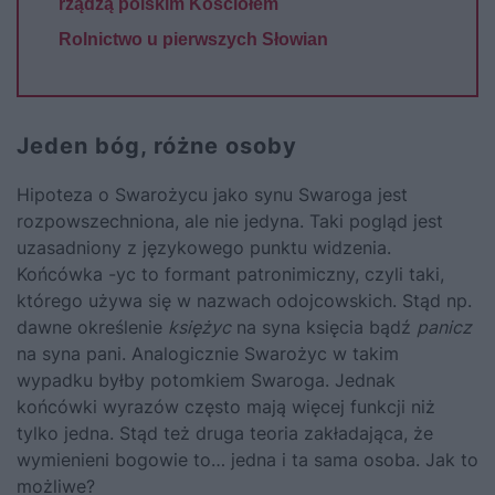
rządzą polskim Kościołem
Rolnictwo u pierwszych Słowian
Jeden bóg, różne osoby
Hipoteza o Swarożycu jako synu Swaroga jest
rozpowszechniona, ale nie jedyna. Taki pogląd jest
uzasadniony z językowego punktu widzenia.
Końcówka -yc to formant patronimiczny, czyli taki,
którego używa się w nazwach odojcowskich. Stąd np.
dawne określenie
księżyc
na syna księcia bądź
panicz
na syna pani. Analogicznie Swarożyc w takim
wypadku byłby potomkiem Swaroga. Jednak
końcówki wyrazów często mają więcej funkcji niż
tylko jedna. Stąd też druga teoria zakładająca, że
wymienieni bogowie to… jedna i ta sama osoba. Jak to
możliwe?