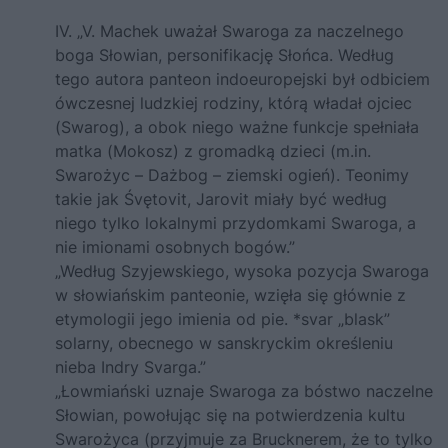
IV. „V. Machek uważał Swaroga za naczelnego
boga Słowian, personifikację Słońca. Według
tego autora panteon indoeuropejski był odbiciem
ówczesnej ludzkiej rodziny, którą władał ojciec
(Swarog), a obok niego ważne funkcje spełniała
matka (Mokosz) z gromadką dzieci (m.in.
Swarożyc – Dażbog – ziemski ogień). Teonimy
takie jak Śvętovit, Jarovit miały być według
niego tylko lokalnymi przydomkami Swaroga, a
nie imionami osobnych bogów.”
„Według Szyjewskiego, wysoka pozycja Swaroga
w słowiańskim panteonie, wzięła się głównie z
etymologii jego imienia od pie. *svar „blask”
solarny, obecnego w sanskryckim określeniu
nieba Indry Svarga.”
„Łowmiański uznaje Swaroga za bóstwo naczelne
Słowian, powołując się na potwierdzenia kultu
Swarożyca (przyjmuje za Brucknerem, że to tylko