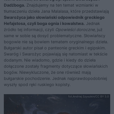
Dadźboga.
Znajdujemy na ten temat wzmianki w
tłumaczeniu dzieła Jana Malalasa, które przedstawiają
Swarożyca jako słowiański odpowiednik greckiego
Hefajstosa, czyli boga ognia i kowalstwa.
Jednak
źródło tej informacji, czyli
Opowieści doroczne
, już
same w sobie są dosyć problematyczne. Słowiańscy
bogowie nie są bowiem tematem oryginalnego dzieła.
Bułgarski autor pisał o panteonie greckim i egipskim.
Swaróg i Swarożyc pojawiają się natomiast w tekście
dodanym. Nie wiadomo, gdzie i kiedy do dzieła
dołączone zostały fragmenty dotyczące słowiańskich
bogów. Niewykluczone, że one również mają
bułgarskie pochodzenie. Jednak najprawdopodobniej
wyszły spod ręki ruskiego kopisty.
fot.Andriej Szyszkin/CC BY 3.0