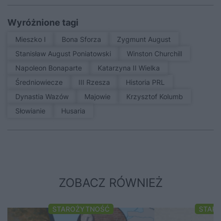
Wyróżnione tagi
Mieszko I
Bona Sforza
Zygmunt August
Stanisław August Poniatowski
Winston Churchill
Napoleon Bonaparte
Katarzyna II Wielka
średniowiecze
III Rzesza
Historia PRL
Dynastia Wazów
Majowie
Krzysztof Kolumb
Słowianie
Husaria
ZOBACZ RÓWNIEŻ
STAROŻYTNOŚĆ
STAR