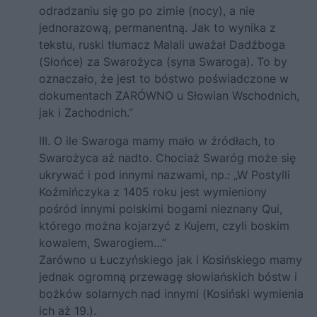
odradzaniu się go po zimie (nocy), a nie
jednorazową, permanentną. Jak to wynika z
tekstu, ruski tłumacz Malali uważał Dadźboga
(Słońce) za Swarożyca (syna Swaroga). To by
oznaczało, że jest to bóstwo poświadczone w
dokumentach ZARÓWNO u Słowian Wschodnich,
jak i Zachodnich.”
III. O ile Swaroga mamy mało w źródłach, to
Swarożyca aż nadto. Chociaż Swaróg może się
ukrywać i pod innymi nazwami, np.: „W Postylli
Koźmińczyka z 1405 roku jest wymieniony
pośród innymi polskimi bogami nieznany Qui,
którego można kojarzyć z Kujem, czyli boskim
kowalem, Swarogiem…”
Zarówno u Łuczyńskiego jak i Kosińskiego mamy
jednak ogromną przewagę słowiańskich bóstw i
bożków solarnych nad innymi (Kosiński wymienia
ich aż 19.).