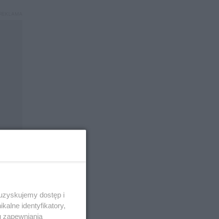
 uzyskujemy dostęp i
alne identyfikatory,
anta
u zapewniania