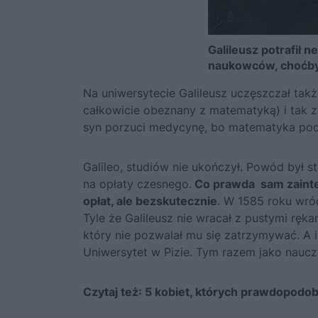
Galileusz potrafił n
naukowców, choćby 
Na uniwersytecie Galileusz uczęszczał także
całkowicie obeznany z matematyką) i tak za
syn porzuci medycynę, bo matematyka poci
Galileo, studiów nie ukończył. Powód był sta
na opłaty czesnego.
Co prawda sam zainter
opłat, ale bezskutecznie
. W 1585 roku wróc
Tyle że Galileusz nie wracał z pustymi ręka
który nie pozwalał mu się zatrzymywać. A 
Uniwersytet w Pizie. Tym razem jako naucz
Czytaj też:
5 kobiet, których prawdopodobn