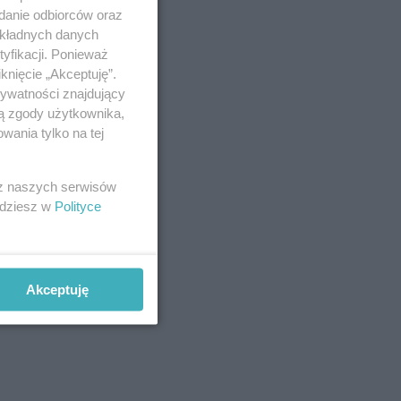
sem
adanie odbiorców oraz
y
okładnych danych
yfikacji. Ponieważ
knięcie „Akceptuję”.
rywatności znajdujący
ją zgody użytkownika,
wania tylko na tej
mnego
gdzie i
 z naszych serwisów
ika,
jdziesz w
Polityce
rążą
hnie
Akceptuję