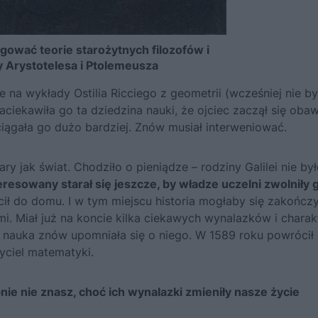
egować teorie starożytnych filozofów i
Arystotelesa i Ptolemeusza
 na wykłady Ostilia Ricciego z geometrii (wcześniej nie by
ciekawiła go ta dziedzina nauki, że ojciec zaczął się obawi
ągała go dużo bardziej. Znów musiał interweniować.
ry jak świat. Chodziło o pieniądze – rodziny Galilei nie by
esowany starał się jeszcze, by władze uczelni zwolniły 
ił do domu. I w tym miejscu historia mogłaby się zakończy
mi. Miał już na koncie kilka ciekawych wynalazków i charak
i nauka znów upomniała się o niego. W 1589 roku powrócił
yciel matematyki.
ie nie znasz, choć ich wynalazki zmieniły nasze życie