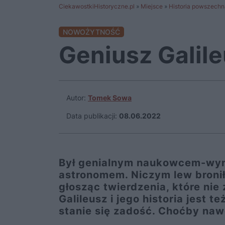
CiekawostkiHistoryczne.pl
»
Miejsce
»
Historia powszechn
NOWOŻYTNOŚĆ
Geniusz Galil
Autor:
Tomek Sowa
Data publikacji:
08.06.2022
Był genialnym naukowcem-wyna
astronomem. Niczym lew bronił
głosząc twierdzenia, które ni
Galileusz i jego historia jest
stanie się zadość. Choćby naw