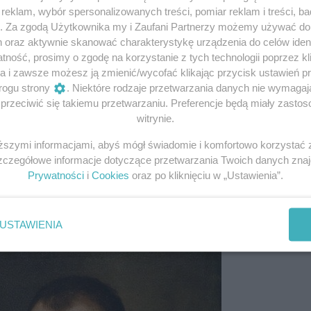
y jako nowicjusz do zakonu jezuitów. Lubił się uczyć, z cza
eklam, wybór spersonalizowanych treści, pomiar reklam i treści, b
lasie. Rozważał też kapłaństwo. Miał wówczas 15 lat.
Kied
g. Za zgodą Użytkownika my i Zaufani Partnerzy możemy używać d
syna, natychmiast zabrał go z klasztoru
. Nie tak bowiem
h oraz aktywnie skanować charakterystykę urządzenia do celów ident
ność, prosimy o zgodę na korzystanie z tych technologii poprzez kli
a i zawsze możesz ją zmienić/wycofać klikając przycisk ustawień p
rogu strony
. Niektóre rodzaje przetwarzania danych nie wymaga
zaty lekarskie. Mając 17 lat, znów pokierowany przez ojca,
rzeciwić się takiemu przetwarzaniu. Preferencje będą miały zastoso
ie w Pizie.
W ciągu trzech lat nauki zyskał status niezło
witrynie.
óry zawsze bronił swoich racji
. Bez względu na to z kim, 
starożytnych filozofów i naukowców, choćby Arystotelesa i
iższymi informacjami, abyś mógł świadomie i komfortowo korzystać
okresie poznał też teorię heliocentryczną Mikołaja Kopern
Szczegółowe informacje dotyczące przetwarzania Twoich danych zna
du Słonecznego, a wszystkie planety – łącznie z Ziemią – k
Prywatności
i
Cookies
oraz po kliknięciu w „Ustawienia”.
tronomem, znów będąc w kontrze do wyznawanych powszec
wadziła słynnego procesu.
USTAWIENIA
fot.Domenico Tintoretto/domena publiczna