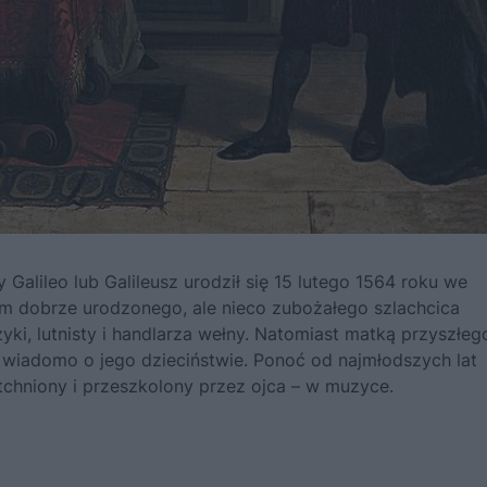
y Galileo lub Galileusz urodził się 15 lutego 1564 roku we
em dobrze urodzonego, ale nieco zubożałego szlachcica
yki, lutnisty i handlarza wełny. Natomiast matką przyszłeg
 wiadomo o jego dzieciństwie. Ponoć od najmłodszych lat
tchniony i przeszkolony przez ojca – w muzyce.