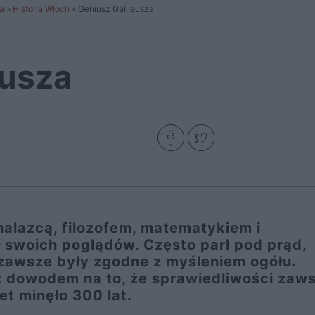
a
»
Historia Włoch
»
Geniusz Galileusza
eusza
lazcą, filozofem, matematykiem i
 swoich poglądów. Często parł pod prąd,
e zawsze były zgodne z myśleniem ogółu.
 też dowodem na to, że sprawiedliwości zaw
et minęło 300 lat.