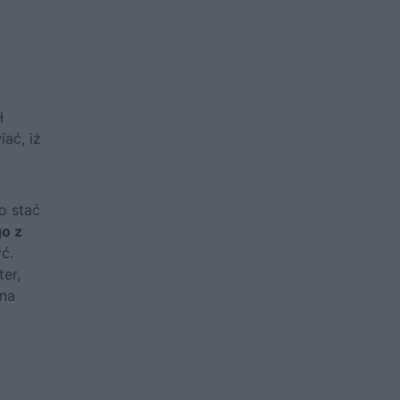
ł
ać, iż
ło stać
go z
ć.
ter,
 na