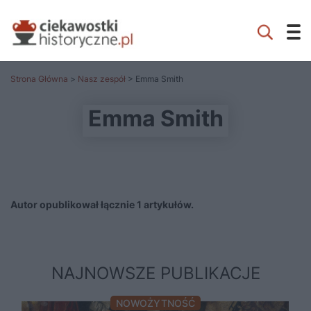
Strona Główna
>
Nasz zespół
> Emma Smith
Emma Smith
Autor opublikował łącznie 1 artykułów.
NAJNOWSZE PUBLIKACJE
NOWOŻYTNOŚĆ