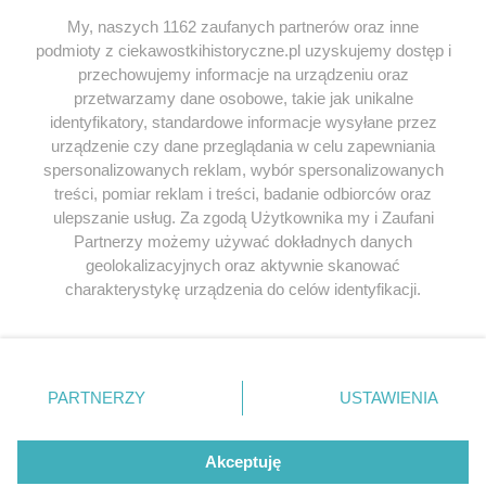
My, naszych 1162 zaufanych partnerów oraz inne
podmioty z ciekawostkihistoryczne.pl uzyskujemy dostęp i
SERWIS
przechowujemy informacje na urządzeniu oraz
przetwarzamy dane osobowe, takie jak unikalne
SPOŁECZNOŚĆ
identyfikatory, standardowe informacje wysyłane przez
WSPÓŁPRACA
urządzenie czy dane przeglądania w celu zapewniania
spersonalizowanych reklam, wybór spersonalizowanych
KONTAKT
treści, pomiar reklam i treści, badanie odbiorców oraz
ulepszanie usług. Za zgodą Użytkownika my i Zaufani
Partnerzy możemy używać dokładnych danych
geolokalizacyjnych oraz aktywnie skanować
ODWIEDŹ RÓWNIEŻ:
charakterystykę urządzenia do celów identyfikacji.
Ponieważ cenimy Twoją prywatność, prosimy o zgodę na
korzystanie z tych technologii poprzez kliknięcie
„Akceptuję”. Zgoda jest dobrowolna i zawsze możesz ją
zmienić/wycofać klikając przycisk ustawień prywatności
PARTNERZY
USTAWIENIA
znajdujący się w lewym dolnym rogu strony
. Niektóre
Lubimyczytac.pl • Największy serwis o
książkach
Twojahistoria.pl • Historia jakiej nie znasz
rodzaje przetwarzania danych nie wymagają zgody
użytkownika, ale masz prawo sprzeciwić się takiemu
Akceptuję
przetwarzaniu. Preferencje będą miały zastosowania tylko