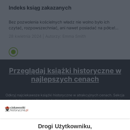
Indeks ksiąg zakazanych
Bez pozwolenia kościelnych władz nie wolno było ich
czytać, rozpowszechniać, ani nawet posiadać na półce!
Czyje książki Kościół katolicki...
28 kwietnia 2024 | Autorzy:
Emma Smith
Przeglądaj książki historyczne w
najlepszych cenach
Odkryj najciekawsze książki historyczne w atrakcyjnych cenach. Sekcja
powstała we współpracy z Lubimyczytac.pl, największą społecznością
miłośników literatury w Polsce – dzięki temu możesz wybierać spośród
tytułów najwyżej ocenianych przez czytelników.
Drogi Użytkowniku,