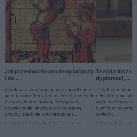
Jak przesłuchiwano templariuszy
Templariusze: ż
i do ...
dyplomaci, ...
Wyrok na zakon templariuszy zapadł chyba
„Ohydni templariusze
na długo przedtem, zanim jeszcze doszło do
pełen i słabości wyz
pierwszych aresztowań. Prowadzący
węże w różnobarwnej
przesłuchania inkwizytorzy nie pragnęli
błękitnymi oczami, 
prawdy, a jedynie potwierdzenia z...
koniach”...
6 listopada 2022 | Autorzy:
Dan Jones
8 marca 2021 | Auto