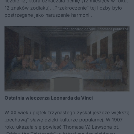
liczbie 12, która oznaczała pełnię (12 miesięcy w roku,
12 znaków zodiaku). „Przekroczenie” tej liczby było
postrzegane jako naruszenie harmonii.
fot.Leonardo da Vinci / domena publiczna
Ostatnia wieczerza Leonarda da Vinci
W XX wieku piątek trzynastego zyskał jeszcze większą
„pechową” sławę dzięki kulturze popularnej. W 1907
roku ukazała się powieść Thomasa W. Lawsona pt.
„Friday the Thirteenth”, w której makler giełdowy