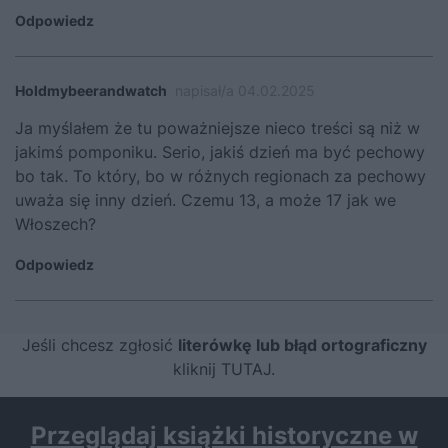
Odpowiedz
Holdmybeerandwatch
napisał/a 04.02.2025
Ja myślałem że tu poważniejsze nieco treści są niż w
jakimś pomponiku. Serio, jakiś dzień ma być pechowy
bo tak. To który, bo w różnych regionach za pechowy
uważa się inny dzień. Czemu 13, a może 17 jak we
Włoszech?
Odpowiedz
Jeśli chcesz zgłosić
literówkę lub błąd ortograficzny
kliknij TUTAJ
.
Przeglądaj książki historyczne w