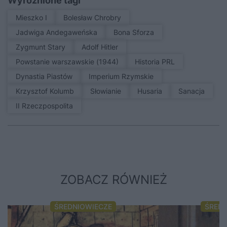
Wyróżnione tagi
Mieszko I
Bolesław Chrobry
Jadwiga Andegaweńska
Bona Sforza
Zygmunt Stary
Adolf Hitler
Powstanie warszawskie (1944)
Historia PRL
Dynastia Piastów
Imperium Rzymskie
Krzysztof Kolumb
Słowianie
Husaria
sanacja
II Rzeczpospolita
ZOBACZ RÓWNIEŻ
ŚREDNIOWIECZE
ŚRED