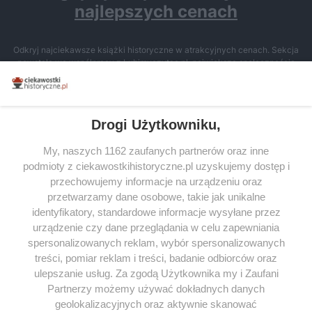
najlepszych cenach
Odkryj najciekawsze książki historyczne w atrakcyjnych cenach. Sekcja
powstała we współpracy z Lubimyczytac.pl, największą społecznością
miłośników literatury w Polsce – dzięki temu możesz wybierać spośród
tytułów najwyżej ocenianych przez czytelników.
Drogi Użytkowniku,
My, naszych 1162 zaufanych partnerów oraz inne
podmioty z ciekawostkihistoryczne.pl uzyskujemy dostęp i
SERWIS
przechowujemy informacje na urządzeniu oraz
przetwarzamy dane osobowe, takie jak unikalne
SPOŁECZNOŚĆ
identyfikatory, standardowe informacje wysyłane przez
urządzenie czy dane przeglądania w celu zapewniania
WSPÓŁPRACA
spersonalizowanych reklam, wybór spersonalizowanych
KONTAKT
treści, pomiar reklam i treści, badanie odbiorców oraz
ulepszanie usług. Za zgodą Użytkownika my i Zaufani
Partnerzy możemy używać dokładnych danych
geolokalizacyjnych oraz aktywnie skanować