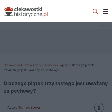
CiekawostkiHistoryczne.pl
»
Wszystkie wpisy
»
Dlaczego piątek
trzynastego jest uważany za pechowy?
Dlaczego piątek trzynastego jest uważany
za pechowy?
Autor:
Tomek Sowa