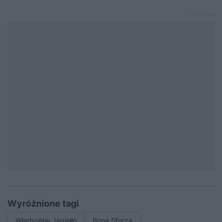
Wyróżnione tagi
Władysław Jagiełło
Bona Sforza