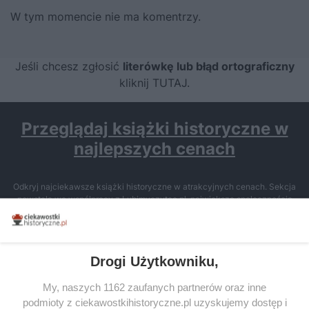
W tym momencie nie ma komentrzy.
Jeśli chcesz zgłosić
literówkę lub błąd ortograficzny
kliknij TUTAJ
.
Przeglądaj książki historyczne w
najlepszych cenach
Odkryj najciekawsze książki historyczne w atrakcyjnych cenach. Sekcja
powstała we współpracy z Lubimyczytac.pl, największą społecznością
miłośników literatury w Polsce – dzięki temu możesz wybierać spośród
tytułów najwyżej ocenianych przez czytelników.
Drogi Użytkowniku,
My, naszych 1162 zaufanych partnerów oraz inne
podmioty z ciekawostkihistoryczne.pl uzyskujemy dostęp i
SERWIS