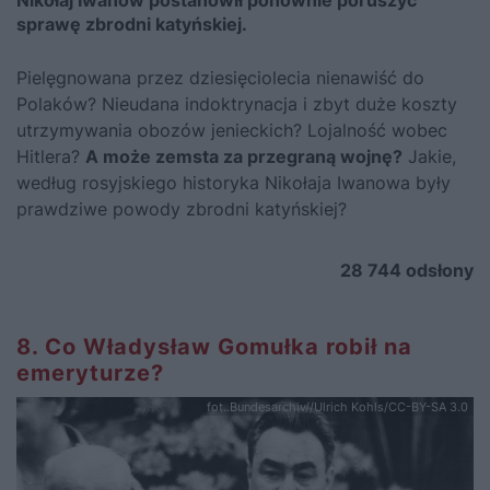
sprawę zbrodni katyńskiej.
Pielęgnowana przez dziesięciolecia nienawiść do
Polaków? Nieudana indoktrynacja i zbyt duże koszty
utrzymywania obozów jenieckich? Lojalność wobec
Hitlera?
A może zemsta za przegraną wojnę?
Jakie,
według rosyjskiego historyka Nikołaja Iwanowa były
prawdziwe powody zbrodni katyńskiej?
28 744
odsłony
8. Co Władysław Gomułka robił na
emeryturze?
fot..Bundesarchiv//Ulrich Kohls/CC-BY-SA 3.0