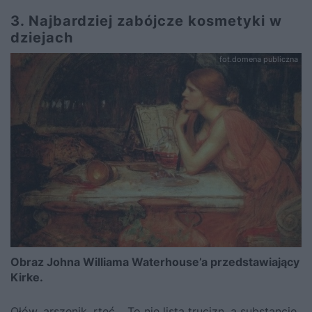
3. Najbardziej zabójcze kosmetyki w
dziejach
fot.domena publiczna
Obraz Johna Williama Waterhouse’a przedstawiający
Kirke.
Ołów, arszenik, rtęć… To nie lista trucizn, a substancje,