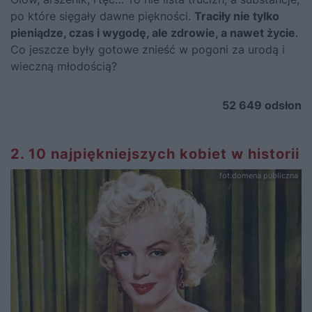
po które sięgały dawne piękności.
Traciły nie tylko
pieniądze, czas i wygodę, ale zdrowie, a nawet życie
.
Co jeszcze były gotowe znieść w pogoni za urodą i
wieczną młodością?
52 649
odsłon
2. 10 najpiękniejszych kobiet w historii
fot.domena publiczna