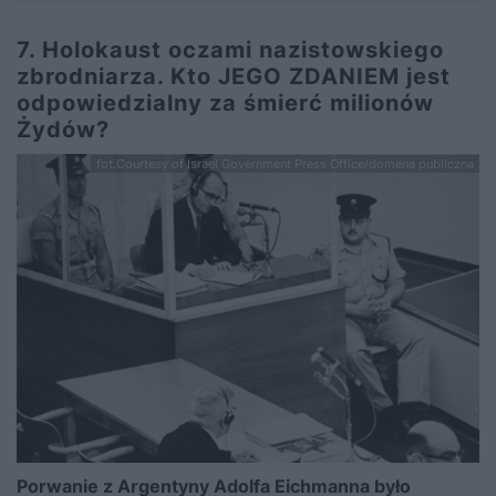
7. Holokaust oczami nazistowskiego
zbrodniarza. Kto JEGO ZDANIEM jest
odpowiedzialny za śmierć milionów
Żydów?
fot.Courtesy of Israel Government Press Office/domena publiczna
Porwanie z Argentyny Adolfa Eichmanna było