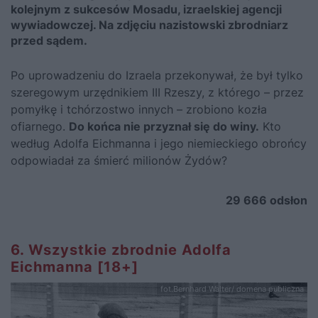
kolejnym z sukcesów Mosadu, izraelskiej agencji
wywiadowczej. Na zdjęciu nazistowski zbrodniarz
przed sądem.
Po uprowadzeniu do Izraela przekonywał, że był tylko
szeregowym urzędnikiem III Rzeszy, z którego – przez
pomyłkę i tchórzostwo innych – zrobiono kozła
ofiarnego.
Do końca nie przyznał się do winy.
Kto
według Adolfa Eichmanna i jego niemieckiego obrońcy
odpowiadał za śmierć milionów Żydów?
29 666
odsłon
6. Wszystkie zbrodnie Adolfa
Eichmanna [18+]
fot.Bernhard Walter/ domena publiczna