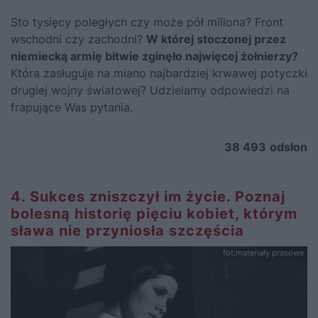
Sto tysięcy poległych czy może pół miliona? Front
wschodni czy zachodni?
W której stoczonej przez
niemiecką armię bitwie zginęło najwięcej żołnierzy?
Która zasługuje na miano najbardziej krwawej potyczki
drugiej wojny światowej? Udzielamy odpowiedzi na
frapujące Was pytania.
38 493
odsłon
4. Sukces zniszczył im życie. Poznaj
bolesną historię pięciu kobiet, którym
sława nie przyniosła szczęścia
fot.materiały prasowe