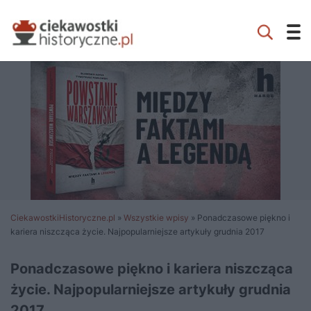
CiekawostkiHistoryczne.pl
»
Wszystkie wpisy
»
Ponadczasowe piękno i
kariera niszcząca życie. Najpopularniejsze artykuły grudnia 2017
Ponadczasowe piękno i kariera niszcząca
życie. Najpopularniejsze artykuły grudnia
2017