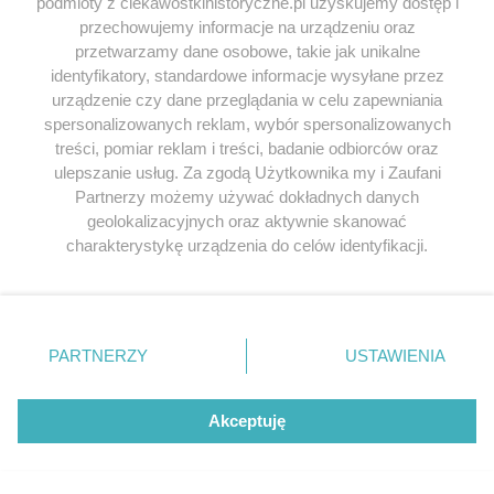
podmioty z ciekawostkihistoryczne.pl uzyskujemy dostęp i
przechowujemy informacje na urządzeniu oraz
przetwarzamy dane osobowe, takie jak unikalne
identyfikatory, standardowe informacje wysyłane przez
urządzenie czy dane przeglądania w celu zapewniania
SERWIS
spersonalizowanych reklam, wybór spersonalizowanych
treści, pomiar reklam i treści, badanie odbiorców oraz
SPOŁECZNOŚĆ
ulepszanie usług. Za zgodą Użytkownika my i Zaufani
Partnerzy możemy używać dokładnych danych
WSPÓŁPRACA
geolokalizacyjnych oraz aktywnie skanować
charakterystykę urządzenia do celów identyfikacji.
KONTAKT
Ponieważ cenimy Twoją prywatność, prosimy o zgodę na
korzystanie z tych technologii poprzez kliknięcie
„Akceptuję”. Zgoda jest dobrowolna i zawsze możesz ją
zmienić/wycofać klikając przycisk ustawień prywatności
ODWIEDŹ RÓWNIEŻ:
PARTNERZY
USTAWIENIA
znajdujący się w lewym dolnym rogu strony
. Niektóre
rodzaje przetwarzania danych nie wymagają zgody
użytkownika, ale masz prawo sprzeciwić się takiemu
Akceptuję
przetwarzaniu. Preferencje będą miały zastosowania tylko
na tej witrynie.
Lubimyczytac.pl • Największy serwis o