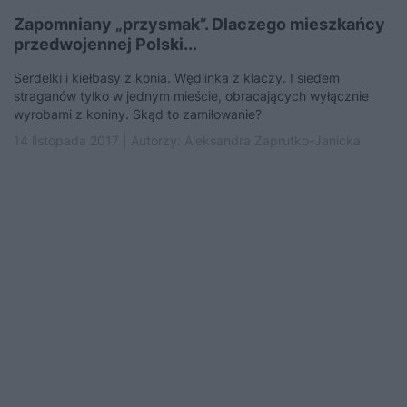
Zapomniany „przysmak”. Dlaczego mieszkańcy
przedwojennej Polski...
Serdelki i kiełbasy z konia. Wędlinka z klaczy. I siedem
straganów tylko w jednym mieście, obracających wyłącznie
wyrobami z koniny. Skąd to zamiłowanie?
14 listopada 2017 | Autorzy:
Aleksandra Zaprutko-Janicka