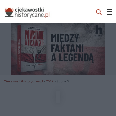
CiekawostkiHistoryczne.pl
»
2017
»
Strona 3