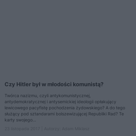
Czy Hitler był w młodości komunistą?
Twórca nazizmu, czyli antykomunistycznej,
antydemokratycznej i antysemickiej ideologii opłakujący
lewicowego pacyfistę pochodzenia żydowskiego? A do tego
służący pod sztandarami bolszewizującej Republiki Rad? Te
karty swojego...
23 listopada 2017 | Autorzy:
Adam Miklasz