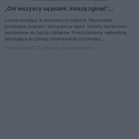
„Oni wszyscy są psami, muszą zginąć”....
Ludzie konający w straszliwych mękach. Niemowlęta
przebijane żywcem i wrzucane w ogień. Kobiety bezbronne i
wystawione na żądzę żołdaków. Przedstawiamy najbardziej
odrażające przykłady moskiewskiej brutalności...
11 listopada 2017 | Autorzy:
Paweł Stachnik