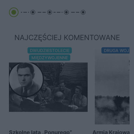
NAJCZĘŚCIEJ KOMENTOWANE
DWUDZIESTOLECIE
DRUGA WOJN
MIĘDZYWOJENNE
Szkolne lata „Ponurego”
Armia Krajowa 