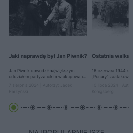
Jaki naprawdę był Jan Piwnik?
Ostatnia walka
Jan Piwnik dowodził największym
16 czerwca 1944 rok
oddziałem partyzanckim w okupowanej
„Ponury” zaatakował 
Polsce. O jego fenomenie i rysach na
Stützpunkt Jewłasze
7 sierpnia 2024 | Autorzy:
Jacek
10 lipca 2024 | Auto
jego biografii opowiada Wojciech...
poprowadził swoich l
Perzyński
Königsberg
Zapłacił za...
NAJPOPULARNIEJSZE