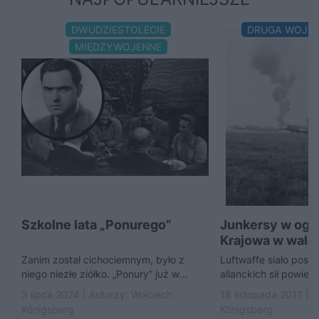
DWUDZIESTOLECIE
DRUGA WOJN
MIĘDZYWOJENNE
Szkolne lata „Ponurego”
Junkersy w ogn
Krajowa w walce
Zanim został cichociemnym, było z
Luftwaffe siało post
niego niezłe ziółko. „Ponury” już w
alianckich sił powiet
latach szkolnych był
Krajowa nie dysponow
3 lipca 2024 | Autorzy:
Wojciech
18 listopada 2017 | 
„spadochroniarzem” i wielokrotnie sam
mogła stanowić konk
Königsberg
Königsberg
na...
niemieckiego lotnictw