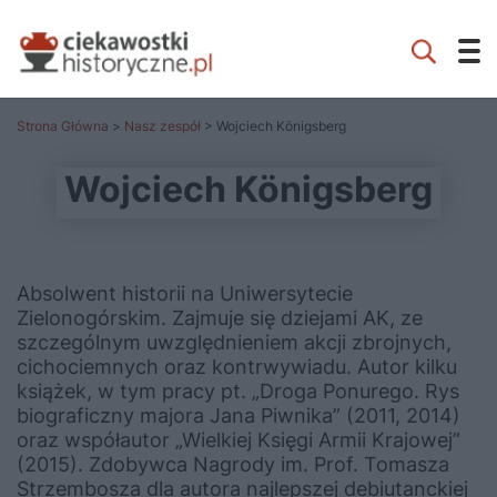
Strona Główna
>
Nasz zespół
> Wojciech Königsberg
Wojciech Königsberg
Absolwent historii na Uniwersytecie
Zielonogórskim. Zajmuje się dziejami AK, ze
szczególnym uwzględnieniem akcji zbrojnych,
cichociemnych oraz kontrwywiadu. Autor kilku
książek, w tym pracy pt. „Droga Ponurego. Rys
biograficzny majora Jana Piwnika” (2011, 2014)
oraz współautor
„Wielkiej Księgi Armii Krajowej”
(2015). Zdobywca Nagrody im. Prof. Tomasza
Strzembosza dla autora najlepszej debiutanckiej