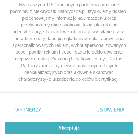
My, naszych 1162 zaufanych partnerów oraz inne
podmioty z ciekawostkihistoryczne.pl uzyskujemy dostęp i
SERWIS
przechowujemy informacje na urządzeniu oraz
przetwarzamy dane osobowe, takie jak unikalne
SPOŁECZNOŚĆ
identyfikatory, standardowe informacje wysyłane przez
WSPÓŁPRACA
urządzenie czy dane przeglądania w celu zapewniania
spersonalizowanych reklam, wybór spersonalizowanych
KONTAKT
treści, pomiar reklam i treści, badanie odbiorców oraz
ulepszanie usług. Za zgodą Użytkownika my i Zaufani
Partnerzy możemy używać dokładnych danych
geolokalizacyjnych oraz aktywnie skanować
ODWIEDŹ RÓWNIEŻ:
charakterystykę urządzenia do celów identyfikacji.
Ponieważ cenimy Twoją prywatność, prosimy o zgodę na
korzystanie z tych technologii poprzez kliknięcie
„Akceptuję”. Zgoda jest dobrowolna i zawsze możesz ją
zmienić/wycofać klikając przycisk ustawień prywatności
PARTNERZY
USTAWIENIA
znajdujący się w lewym dolnym rogu strony
. Niektóre
Lubimyczytac.pl • Największy serwis o
książkach
Twojahistoria.pl • Historia jakiej nie znasz
rodzaje przetwarzania danych nie wymagają zgody
użytkownika, ale masz prawo sprzeciwić się takiemu
Akceptuję
przetwarzaniu. Preferencje będą miały zastosowania tylko
© 2026 CIEKAWOSTKIHISTORYCZNE.PL. ALL RIGHTS