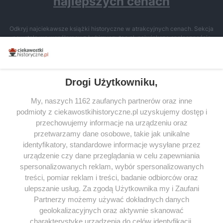
najlepszych cenach
Odkryj najciekawsze książki historyczne w atrakcyjnych cenach. Sekcja
powstała we współpracy z Lubimyczytac.pl, największą społecznością
miłośników literatury w Polsce – dzięki temu możesz wybierać spośród
tytułów najwyżej ocenianych przez czytelników.
Drogi Użytkowniku,
My, naszych 1162 zaufanych partnerów oraz inne
podmioty z ciekawostkihistoryczne.pl uzyskujemy dostęp i
SERWIS
przechowujemy informacje na urządzeniu oraz
przetwarzamy dane osobowe, takie jak unikalne
SPOŁECZNOŚĆ
identyfikatory, standardowe informacje wysyłane przez
urządzenie czy dane przeglądania w celu zapewniania
WSPÓŁPRACA
spersonalizowanych reklam, wybór spersonalizowanych
KONTAKT
treści, pomiar reklam i treści, badanie odbiorców oraz
ulepszanie usług. Za zgodą Użytkownika my i Zaufani
Partnerzy możemy używać dokładnych danych
geolokalizacyjnych oraz aktywnie skanować
charakterystykę urządzenia do celów identyfikacji.
ODWIEDŹ RÓWNIEŻ: