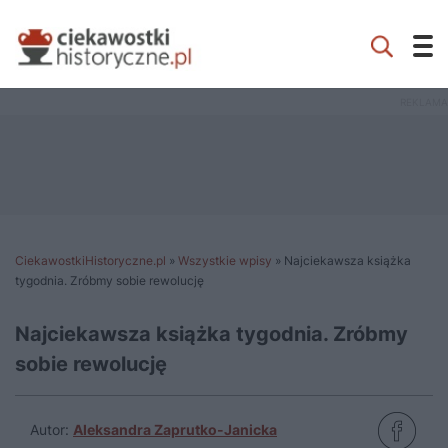
CiekawostkiHistoryczne.pl
»
Wszystkie wpisy
»
Najciekawsza książka
tygodnia. Zróbmy sobie rewolucję
Najciekawsza książka tygodnia. Zróbmy
sobie rewolucję
Autor:
Aleksandra Zaprutko-Janicka