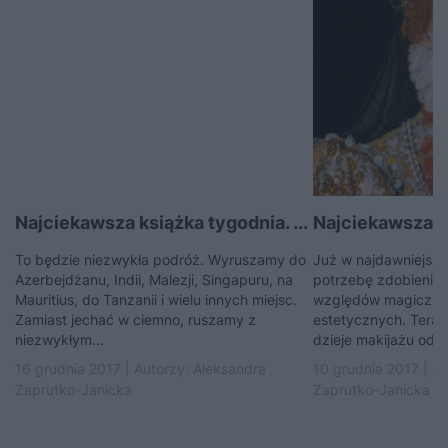
Najciekawsza książka tygodnia. ...
Najciekawsza ks
To będzie niezwykła podróż. Wyruszamy do
Już w najdawniejszyc
Azerbejdżanu, Indii, Malezji, Singapuru, na
potrzebę zdobienia 
Mauritius, do Tanzanii i wielu innych miejsc.
względów magicznyc
Zamiast jechać w ciemno, ruszamy z
estetycznych. Tera
niezwykłym...
dzieje makijażu od a
16 grudnia 2017 | Autorzy:
Aleksandra
10 grudnia 2017 | A
Zaprutko-Janicka
Zaprutko-Janicka