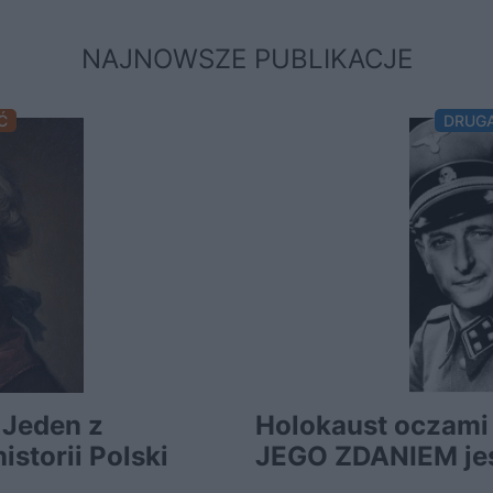
NAJNOWSZE PUBLIKACJE
Ć
DRUG
 Jeden z
Holokaust oczami
storii Polski
JEGO ZDANIEM jes
śmierć...