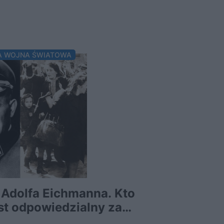
A WOJNA ŚWIATOWA
 Adolfa Eichmanna. Kto
Dlaczego 
t odpowiedzialny za
historyka