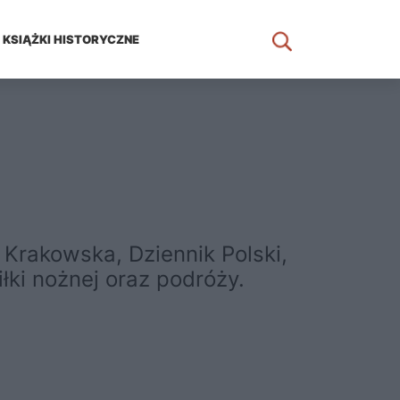
KSIĄŻKI HISTORYCZNE
 Krakowska, Dziennik Polski,
iłki nożnej oraz podróży.