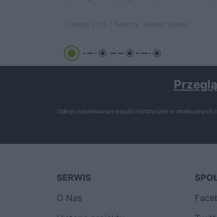
2 lutego 2018 | Autorzy:
Janusz Ślęzak
Przeglą
Odkryj najciekawsze książki historyczne w atrakcyjnych c
SERWIS
SPO
O Nas
Face