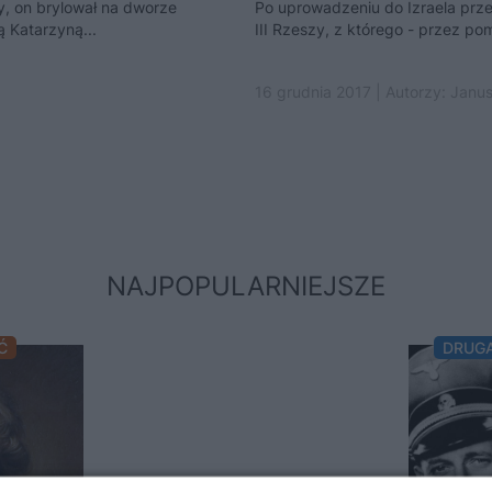
 on brylował na dworze
Po uprowadzeniu do Izraela prz
ą Katarzyną...
III Rzeszy, z którego - przez pom
16 grudnia 2017 | Autorzy:
Janus
NAJPOPULARNIEJSZE
Ć
DRUG