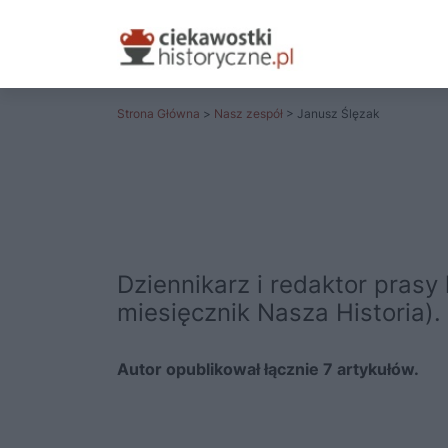
Strona Główna
>
Nasz zespół
> Janusz Ślęzak
Dziennikarz i redaktor pras
miesięcznik Nasza Historia). 
Autor opublikował łącznie 7 artykułów.