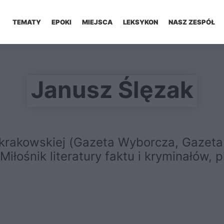
TEMATY
EPOKI
MIEJSCA
LEKSYKON
NASZ ZESPÓŁ
Janusz Ślęzak
y krakowskiej (Gazeta Wyborcza, Gazeta
Miłośnik literatury faktu i kryminałów, p