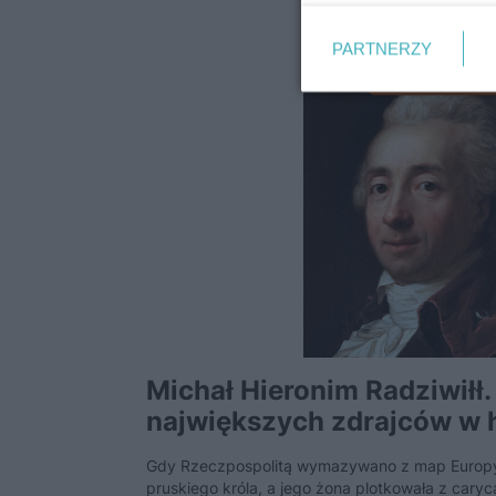
PARTNERZY
NOWOŻYTNOŚ
Michał Hieronim Radziwiłł.
największych zdrajców w hi
Gdy Rzeczpospolitą wymazywano z map Europy,
pruskiego króla, a jego żona plotkowała z caryc