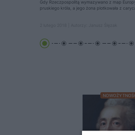
Gdy Rzeczpospolitą wymazywano z map Europy,
pruskiego króla, a jego żona plotkowała z caryc
2 lutego 2018 | Autorzy:
Janusz Ślęzak
NOWOŻYTNOŚ