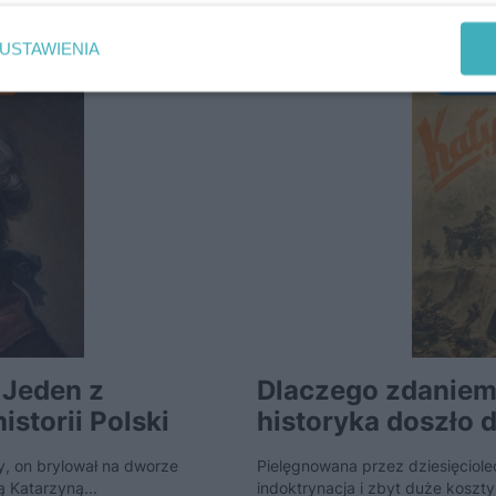
NAJCZĘŚCIEJ KOMENTOWANE
USTAWIENIA
Ć
DRUG
 Jeden z
Dlaczego zdaniem 
storii Polski
historyka doszło d
 on brylował na dworze
Pielęgnowana przez dziesięciol
ą Katarzyną...
indoktrynacja i zbyt duże koszt