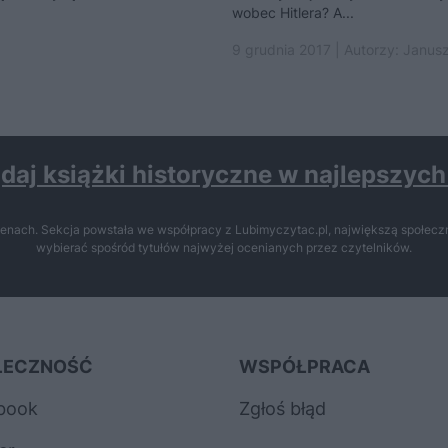
wobec Hitlera? A...
9 grudnia 2017 | Autorzy:
Janusz
daj książki historyczne w najlepszyc
enach. Sekcja powstała we współpracy z Lubimyczytac.pl, największą społeczn
wybierać spośród tytułów najwyżej ocenianych przez czytelników.
ŁECZNOŚĆ
WSPÓŁPRACA
book
Zgłoś błąd