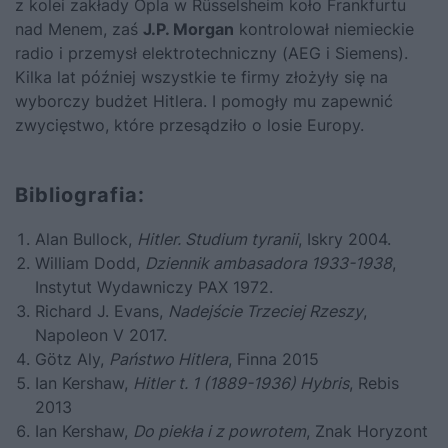
z kolei zakłady Opla w Rüsselsheim koło Frankfurtu
nad Menem, zaś
J.P. Morgan
kontrolował niemieckie
radio i przemysł elektrotechniczny (AEG i Siemens).
Kilka lat później wszystkie te firmy złożyły się na
wyborczy budżet Hitlera. I pomogły mu zapewnić
zwycięstwo, które przesądziło o losie Europy.
Bibliografia:
Alan Bullock,
Hitler.
Studium tyranii
, Iskry 2004.
William Dodd,
Dziennik ambasadora 1933-1938
,
Instytut Wydawniczy PAX 1972.
Richard J. Evans,
Nadejście Trzeciej Rzeszy
,
Napoleon V 2017.
Götz Aly,
Państwo Hitlera
, Finna 2015
Ian Kershaw,
Hitler t. 1 (1889-1936) Hybris
, Rebis
2013
Ian Kershaw,
Do piekła i z powrotem
, Znak Horyzont