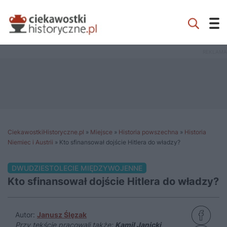
CiekawostkiHistoryczne.pl
»
Miejsce
»
Historia powszechna
»
Historia
Niemiec i Austrii
»
Kto sfinansował dojście Hitlera do władzy?
DWUDZIESTOLECIE MIĘDZYWOJENNE
Kto sfinansował dojście Hitlera do władzy?
Autor:
Janusz Ślęzak
Przy tekście pracowali także:
Kamil Janicki