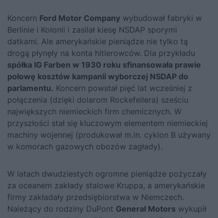
Koncern
Ford Motor Company
wybudował fabryki w
Berlinie i Kolonii i zasilał kiesę NSDAP sporymi
datkami. Ale amerykańskie pieniądze nie tylko tą
drogą płynęły na konta hitlerowców. Dla przykładu
spółka IG Farben w 1930 roku sfinansowała prawie
połowę kosztów kampanii wyborczej NSDAP do
parlamentu.
Koncern powstał pięć lat wcześniej z
połączenia (dzięki dolarom Rockefellera) sześciu
największych niemieckich firm chemicznych. W
przyszłości stał się kluczowym elementem niemieckiej
machiny wojennej (produkował m.in. cyklon B używany
w komorach gazowych obozów zagłady).
W latach dwudziestych ogromne pieniądze pożyczały
za oceanem zakłady stalowe Kruppa, a amerykańskie
firmy zakładały przedsiębiorstwa w Niemczech.
Należący do rodziny DuPont
General Motors
wykupił