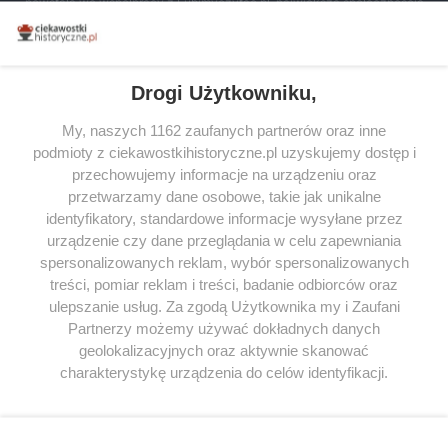
powstała we współpracy z Lubimyczytac.pl, największą społecznością
miłośników literatury w Polsce – dzięki temu możesz wybierać spośród
tytułów najwyżej ocenianych przez czytelników.
Drogi Użytkowniku,
My, naszych 1162 zaufanych partnerów oraz inne
podmioty z ciekawostkihistoryczne.pl uzyskujemy dostęp i
SERWIS
przechowujemy informacje na urządzeniu oraz
przetwarzamy dane osobowe, takie jak unikalne
SPOŁECZNOŚĆ
identyfikatory, standardowe informacje wysyłane przez
WSPÓŁPRACA
urządzenie czy dane przeglądania w celu zapewniania
spersonalizowanych reklam, wybór spersonalizowanych
KONTAKT
treści, pomiar reklam i treści, badanie odbiorców oraz
ulepszanie usług. Za zgodą Użytkownika my i Zaufani
Partnerzy możemy używać dokładnych danych
geolokalizacyjnych oraz aktywnie skanować
ODWIEDŹ RÓWNIEŻ:
charakterystykę urządzenia do celów identyfikacji.
Ponieważ cenimy Twoją prywatność, prosimy o zgodę na
korzystanie z tych technologii poprzez kliknięcie
„Akceptuję”. Zgoda jest dobrowolna i zawsze możesz ją