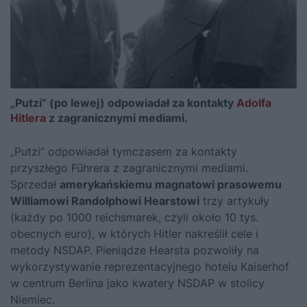
„Putzi” (po lewej) odpowiadał za kontakty
Adolfa
Hitlera
z zagranicznymi mediami.
„Putzi” odpowiadał tymczasem za kontakty
przyszłego Führera z zagranicznymi mediami.
Sprzedał
amerykańskiemu magnatowi prasowemu
Williamowi Randolphowi Hearstowi
trzy artykuły
(każdy po 1000 reichsmarek, czyli około 10 tys.
obecnych euro), w których
Hitler
nakreślił cele i
metody NSDAP. Pieniądze Hearsta pozwoliły na
wykorzystywanie reprezentacyjnego hotelu Kaiserhof
w centrum Berlina jako kwatery NSDAP w stolicy
Niemiec.