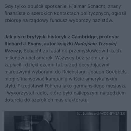
Gdy tylko opuścił spotkanie, Hjalmar Schacht, znany
finansista o szerokich kontaktach politycznych, ogłosił
zbiórkę na rządowy fundusz wyborczy nazistów.
Jak pisze brytyjski historyk z Cambridge, profesor
Richard J. Evans, autor książki
Nadejście Trzeciej
Rzeszy
,
Schacht zażądał od przemysłowców trzech
milionów reichsmarek. Wszyscy bez szemrania
zapłacili, dzięki czemu tuż przed decydującymi
marcowymi wyborami do Reichstagu Joseph Goebbels
mógł sfinansować kampanię w iście amerykańskim
stylu. Przedstawił Führera jako germańskiego mesjasza
i wykorzystał radio, które było najlepszym narzędziem
dotarcia do szerokich mas elektoratu.
fot.Bundesarchiv/CC-BY-SA 3.0