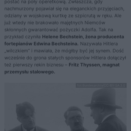
postać na poły operetkową. Zwłaszcza, gdy
nachmurzony pojawiał się na eleganckich przyjęciach,
odziany w wojskową kurtkę ze szpicrutą w ręku. Ale
już wtedy nie brakowało majętnych Niemców
skłonnych gwarantować pożyczki Adolfa. Tak na
przykład czyniła
Helene Bechstein, żona producenta
fortepianów Edwina Bechsteina.
Nazywała Hitlera
„wilczkiem” i mawiała, że mógłby być jej synem. Dość
wcześnie do grona stałych sponsorów Hitlera dołączył
też pierwszy rekin biznesu –
Fritz Thyssen, magnat
przemysłu stalowego.
fot.Bundesarchiv/CC-BY-SA 3.0