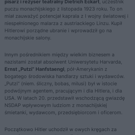
pisarz i reżyser teatralny Dietrich Eckart
, uczestnik
puczu monachijskiego z listopada 1923 roku. To on
miał zauważyć potencjał kaprala z I wojny światowej i
niespełnionego malarza z austriackiego Linzu. Kupił
Hitlerowi porządne ubranie i wprowadził go na
monachijskie salony.
Innym pośrednikiem między wielkim biznesem a
nazistami został absolwent Uniwersytetu Harvarda,
Ernst „Putzi” Hanfstaengl
, pół-Amerykanin z
bogatego środowiska handlarzy sztuki i wydawców.
„Putzi” (niem. śliczny, bobas, milusi) był w istocie
podwójnym agentem, pracującym i dla
Hitlera
, i dla
USA. W latach 20. przedstawił wschodzącą gwiazdę
NSDAP wpływowym ludziom z monachijskiej
śmietanki, wydawcom, przedsiębiorcom i oficerom.
Początkowo
Hitler
uchodził w owych kręgach za