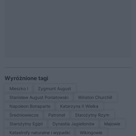
Wyróżnione tagi
Mieszko I
Zygmunt August
Stanisław August Poniatowski
Winston Churchill
Napoleon Bonaparte
Katarzyna II Wielka
średniowiecze
patronat
Starożytny Rzym
Starożytny Egipt
Dynastia Jagiellonów
Majowie
Katastrofy naturalne i wypadki
Wikingowie