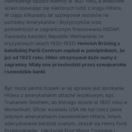
Hanfstaengl opuścił Niemcy w 1937 roku, a właściwie
uciekł obawiając się niektórych ludzi z kręgu
Hitlera
.
W ciągu kilkunastu lat szpiegował nazistów na
potrzeby Amerykanów i Brytyjczyków oraz
pośredniczył w zagranicznym finansowaniu NSDAP.
Dwunasty kanclerz Republiki Weimarskiej (w
kryzysowych latach 1930-1932)
Heinrich Brüning z
katolickiej Partii Centrum napisał w pamiętnikach, że
już od 1923 roku. Hitler otrzymywał duże sumy z
zagranicy. Miały one przechodzić przez szwajcarskie
i szwedzkie banki.
Być może jakimś tropem w tej sprawie jest spotkanie
Hitlera
z amerykańskim attaché wojskowym, kpt.
Trumanem Smithem, do którego doszło w 1922 roku w
Monachium. Oficer wywiadu USA nie był rzecz jasna
jedynym amerykańskim zwolennikiem Hitlera. Innym,
zdecydowanie bardziej znanym, okazał się Henry Ford.
Przemysłowiec, założyciel Ford Motor Company i