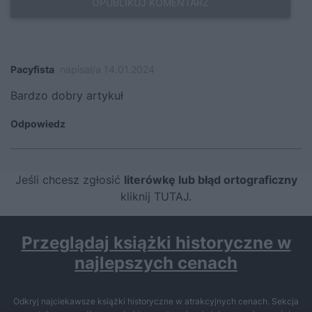
Pacyfista
napisał/a 14.01.2024
Bardzo dobry artykuł
Odpowiedz
Jeśli chcesz zgłosić
literówkę lub błąd ortograficzny
kliknij TUTAJ
.
Przeglądaj książki historyczne w
najlepszych cenach
Odkryj najciekawsze książki historyczne w atrakcyjnych cenach. Sekcja