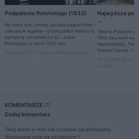
Podpalenie Reichstagu (1933)
Najwyższa pora
...
Na mocy tzw. ustawy upoważniającej Hitler –
całkowicie legalnie – przekształcił Niemcy w
"Można Polakom wyb
dyktaturę. Umożliwił mu to... pożar
1918 roku sami wywa
Reichstagu w lutym 1933 roku.
niepodległość. Tak je
Norman Davies. I miał
3 lutego 2024 | Autorzy:
Rebecca Donner
14 stycznia 2018 | 
Drożdż
KOMENTARZE
(1)
Dodaj komentarz
Twój adres e-mail nie zostanie opublikowany.
Wymagane pola są oznaczone
*