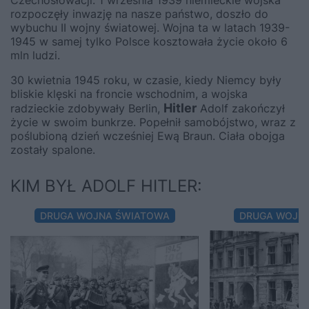
Czechosłowacji. 1 września 1939 niemieckie wojska
rozpoczęły inwazję na nasze państwo, doszło do
wybuchu II wojny światowej. Wojna ta w latach 1939-
1945 w samej tylko Polsce kosztowała życie około 6
mln ludzi.
30 kwietnia 1945 roku, w czasie, kiedy Niemcy były
bliskie klęski na froncie wschodnim, a wojska
Hitler
radzieckie zdobywały Berlin,
Adolf zakończył
życie w swoim bunkrze. Popełnił samobójstwo, wraz z
poślubioną dzień wcześniej Ewą Braun. Ciała obojga
zostały spalone.
KIM BYŁ ADOLF HITLER:
DRUGA WOJNA ŚWIATOWA
DRUGA WOJN