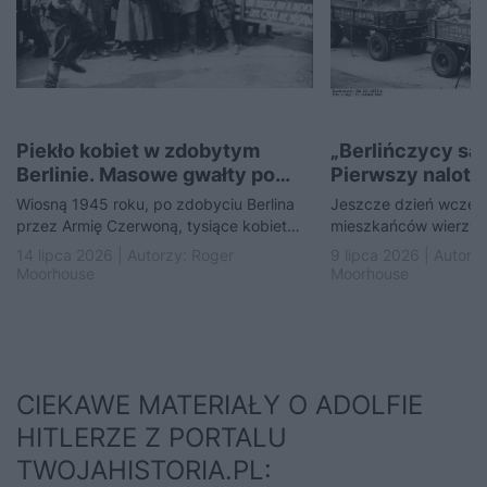
Piekło kobiet w zdobytym
„Berlińczycy są 
Berlinie. Masowe gwałty po
Pierwszy nalot, 
upadku III Rzeszy
wszystko
Wiosną 1945 roku, po zdobyciu Berlina
Jeszcze dzień wcześn
przez Armię Czerwoną, tysiące kobiet
mieszkańców wierzyło
padły ofiarą przemocy seksualnej.
stolica Rzeszy pozos
14 lipca 2026 | Autorzy:
Roger
9 lipca 2026 | Autorz
Historycy szacują, że zgwałconych…
brytyjskiego lotnictw
Moorhouse
Moorhouse
zawyły…
CIEKAWE MATERIAŁY O ADOLFIE
HITLERZE Z PORTALU
TWOJAHISTORIA.PL: