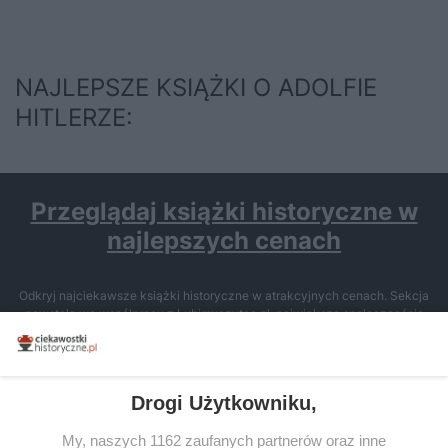
NAJLEPSZE KSIĄŻKI O ADOLFIE
HITLERZE:
Przeglądaj książki historyczne w
najlepszych cenach
Odkryj najciekawsze książki historyczne w atrakcyjnych cenach. Sekcja
powstała we współpracy z Lubimyczytac.pl, największą społecznością
miłośników literatury w Polsce – dzięki temu możesz wybierać spośród
tytułów najwyżej ocenianych przez czytelników.
Drogi Użytkowniku,
My, naszych 1162 zaufanych partnerów oraz inne