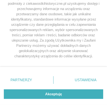
podmioty z ciekawostkihistoryczne.pl uzyskujemy dostęp i
SERWIS
przechowujemy informacje na urządzeniu oraz
przetwarzamy dane osobowe, takie jak unikalne
SPOŁECZNOŚĆ
identyfikatory, standardowe informacje wysyłane przez
WSPÓŁPRACA
urządzenie czy dane przeglądania w celu zapewniania
spersonalizowanych reklam, wybór spersonalizowanych
KONTAKT
treści, pomiar reklam i treści, badanie odbiorców oraz
ulepszanie usług. Za zgodą Użytkownika my i Zaufani
Partnerzy możemy używać dokładnych danych
geolokalizacyjnych oraz aktywnie skanować
ODWIEDŹ RÓWNIEŻ:
charakterystykę urządzenia do celów identyfikacji.
Ponieważ cenimy Twoją prywatność, prosimy o zgodę na
korzystanie z tych technologii poprzez kliknięcie
„Akceptuję”. Zgoda jest dobrowolna i zawsze możesz ją
zmienić/wycofać klikając przycisk ustawień prywatności
PARTNERZY
USTAWIENIA
znajdujący się w lewym dolnym rogu strony
. Niektóre
Lubimyczytac.pl • Największy serwis o
książkach
Twojahistoria.pl • Historia jakiej nie znasz
rodzaje przetwarzania danych nie wymagają zgody
użytkownika, ale masz prawo sprzeciwić się takiemu
Akceptuję
przetwarzaniu. Preferencje będą miały zastosowania tylko
© 2026 CIEKAWOSTKIHISTORYCZNE.PL. ALL RIGHTS
na tej witrynie.
RESERVED.