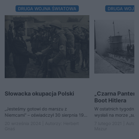
DRUGA WOJNA ŚWIATOWA
DRUGA WOJN
Słowacka okupacja Polski
„Czarna Panter
Boot Hitlera
„Jesteśmy gotowi do marszu z
W ostatnich tygodnia
Niemcami” – oświadczył 30 sierpnia 1939
wysłali na morze „sup
roku Jozef Tiso. „Nieprzyjaźń z Polską
nazwie „Czarna Pante
20 września 2024 | Autorzy:
Herbert
7 lutego 2021 | Autor
jest obecnie…
U-1105 zamontowan
Gnaś
Mazur
najnowocześniejsze 