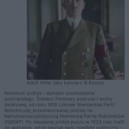
Adolf Hitler jako kanclerz III Rzeszy.
Niemiecki polityk i dyktator pochodzenia
austriackiego. Żołnierz frontowy podczas I wojny
światowej, od roku 1919 członek Niemieckiej Partii
Robotniczej, przemianowanej później na
Narodowosocjalistyczną Niemiecką Partię Robotników
(NSDAP). Po nieudanej próbie puczu w 1923 roku trafił
do więzienia, gdzie napisał swój manifest polityczny –