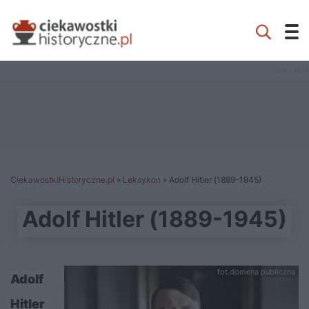
CiekawostkiHistoryczne.pl
»
Leksykon
»
Adolf Hitler (1889-1945)
Adolf Hitler (1889-1945)
fot.domena publiczna
Adolf
Hitler