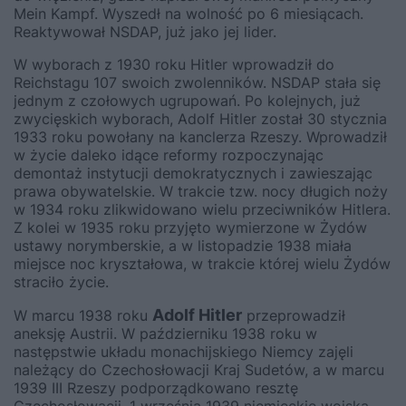
Mein Kampf. Wyszedł na wolność po 6 miesiącach.
Reaktywował NSDAP, już jako jej lider.
W wyborach z 1930 roku Hitler wprowadził do
Reichstagu 107 swoich zwolenników. NSDAP stała się
jednym z czołowych ugrupowań. Po kolejnych, już
zwycięskich wyborach, Adolf Hitler został 30 stycznia
1933 roku powołany na kanclerza Rzeszy. Wprowadził
w życie daleko idące reformy rozpoczynając
demontaż instytucji demokratycznych i zawieszając
prawa obywatelskie. W trakcie tzw. nocy długich noży
w 1934 roku zlikwidowano wielu przeciwników Hitlera.
Z kolei w 1935 roku przyjęto wymierzone w Żydów
ustawy norymberskie, a w listopadzie 1938 miała
miejsce noc kryształowa, w trakcie której wielu Żydów
straciło życie.
Adolf Hitler
W marcu 1938 roku
przeprowadził
aneksję Austrii. W październiku 1938 roku w
następstwie układu monachijskiego Niemcy zajęli
należący do Czechosłowacji Kraj Sudetów, a w marcu
1939 III Rzeszy podporządkowano resztę