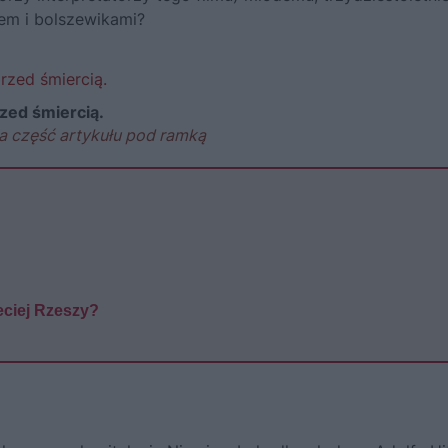
zmem i bolszewikami?
rzed śmiercią.
a część artykułu pod ramką
eciej Rzeszy?