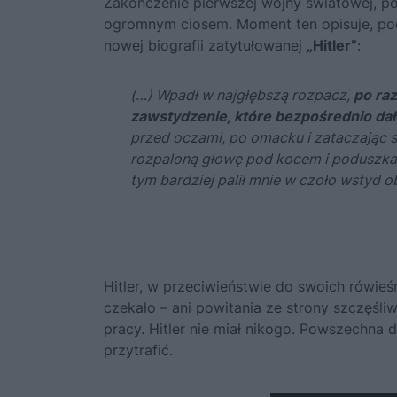
Zakończenie pierwszej wojny światowej, po
ogromnym ciosem. Moment ten opisuje, pod
nowej biografii zatytułowanej
„Hitler”
:
(…) W
padł w najgłębszą rozpacz,
po raz
zawstydzenie, które bezpośrednio da
przed oczami, po omacku i zataczając si
rozpaloną głowę pod kocem i poduszkami
tym bardziej palił mnie w czoło wstyd ob
Hitler
, w przeciwieństwie do swoich rówieśn
czekało – ani powitania ze strony szczęśli
pracy. Hitler nie miał nikogo. Powszechna
przytrafić.