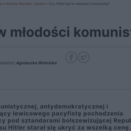
a
»
Historia Niemiec i Austrii
»
Czy Hitler był w młodości komunistą?
 w młodości komunis
edaktor)
Agnieszka Wolnicka
unistycznej, antydemokratycznej i
ujący lewicowego pacyfistę pochodzenia
y pod sztandarami bolszewizującej Repub
u Hitler starał się ukryć za wszelką cen