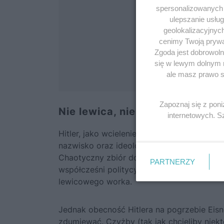
spersonalizowanych r
ulepszanie usłu
geolokalizacyjnyc
cenimy Twoją prywat
Zgoda jest dobrowoln
się w lewym dolnym 
ale masz prawo sp
Zapoznaj się z pon
Nie lewica, nie prawica, lecz 
internetowych. 
Hitler
, jako wcielenie zła, do dziś wykorzy
nazwisko oraz ideologia, którą stworzył, s
Chaotyczny zbiór doktryn politycznych tego
PARTNERZY
współcześni politycy i publicyści, zgodni
lewicowego worka.
Jednak obecność
Hitlera
na pogrzebie Eisn
zdumiewać. Czyżby (tak jak chcieliby niekt