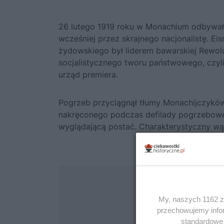
26 lutego 1919 roku w Monachium odbywał 
wcześniej przez skrajnego nacjonalistę. Eis
żydowskiego był liderem bawarskiej Rewolu
socjalistycznego tworu państwowego, czyl
urząd premiera.
Pogrzeb przyciągnął tłumy Monachijczyków
nakręconego podczas defilady pogrzebow
wyglądającą postać. Charakterystyczny wąs
My, naszych 1162 za
przechowujemy infor
standardowe 