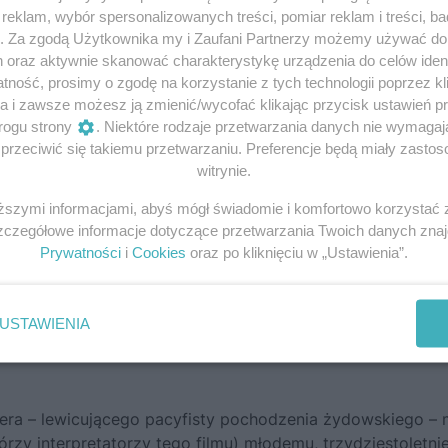
eklam, wybór spersonalizowanych treści, pomiar reklam i treści, b
g. Za zgodą Użytkownika my i Zaufani Partnerzy możemy używać d
h oraz aktywnie skanować charakterystykę urządzenia do celów ident
ność, prosimy o zgodę na korzystanie z tych technologii poprzez kli
a i zawsze możesz ją zmienić/wycofać klikając przycisk ustawień p
rogu strony
. Niektóre rodzaje przetwarzania danych nie wymaga
rzeciwić się takiemu przetwarzaniu. Preferencje będą miały zastoso
witrynie.
iższymi informacjami, abyś mógł świadomie i komfortowo korzystać
po prostu komunista?
Szczegółowe informacje dotyczące przetwarzania Twoich danych zna
Prywatności
i
Cookies
oraz po kliknięciu w „Ustawienia”.
stywany jest w politycznych szermierkach słownych. Jego
tosowane są jako najcięższa obelga w kierunku przeciwnika
 zbrodniarza jest trudny do ujęcia w ramy polityczne. Dl
USTAWIENIA
e z własnymi przekonaniami, wrzucają go raz do prawicoweg
era – lewicującego pacyfisty pochodzenia żydowskiego –
órzy interpretatorzy tego filmu) młodemu, trzydziestoletn