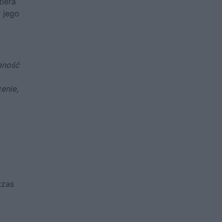
tlera
r jego
mność
enie,
czas