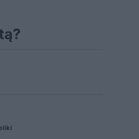
tą?
liki
ę.