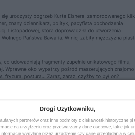
się uroczysty pogrzeb Kurta Eisnera, zamordowanego kilk
ner, znany dziennikarz, polityk, pacyfista pochodzenia
cji Listopadowej, która doprowadziła do utworzenia
i Wolnego Państwa Bawaria. W niej zabity mężczyzna pias
, co udowadniają fragmenty zupełnie unikatowego filmu,
ej. Wprawne oko wypatrzy pośród maszerujących znajomo
, fryzura, postura… Zaraz, zaraz, czyżby to był on?
Drogi Użytkowniku,
ufanych partnerów oraz inne podmioty z ciekawostkihistoryczne.pl
macje na urządzeniu oraz przetwarzamy dane osobowe, takie jak unik
informacje wysyłane przez urządzenie czy dane przeglądania w cel