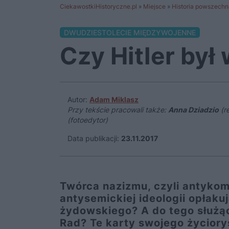
CiekawostkiHistoryczne.pl
»
Miejsce
»
Historia powszechn
DWUDZIESTOLECIE MIĘDZYWOJENNE
Czy Hitler był
Autor:
Adam Miklasz
Przy tekście pracowali także:
Anna Dziadzio
(r
(fotoedytor)
Data publikacji:
23.11.2017
Twórca nazizmu, czyli antykom
antysemickiej ideologii opłak
żydowskiego? A do tego służąc
Rad? Te karty swojego życiorys