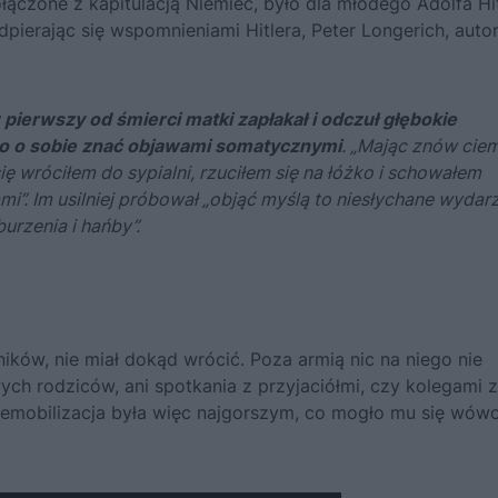
łączone z kapitulacją Niemiec, było dla młodego
Adolfa Hi
pierając się wspomnieniami Hitlera,
Peter Longerich, auto
 pierwszy od śmierci matki zapłakał i odczuł głębokie
ło o sobie znać objawami somatycznymi
. „Mając znów cie
ę wróciłem do sypialni, rzuciłem się na łóżko i schowałem
”. Im usilniej próbował „objąć myślą to niesłychane wydarz
urzenia i hańby”.
ików, nie miał dokąd wrócić. Poza armią nic na niego nie
wych rodziców, ani spotkania z przyjaciółmi, czy kolegami z
 demobilizacja była więc najgorszym, co mogło mu się wów