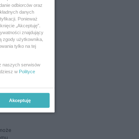
adanie odbiorców oraz
okładnych danych
yfikacji. Ponieważ
knięcie „Akceptuję”.
rywatności znajdujący
ją zgody użytkownika,
wania tylko na tej
 z naszych serwisów
jdziesz w
Polityce
.
atego
Akceptuję
o, raz
 może
iemu