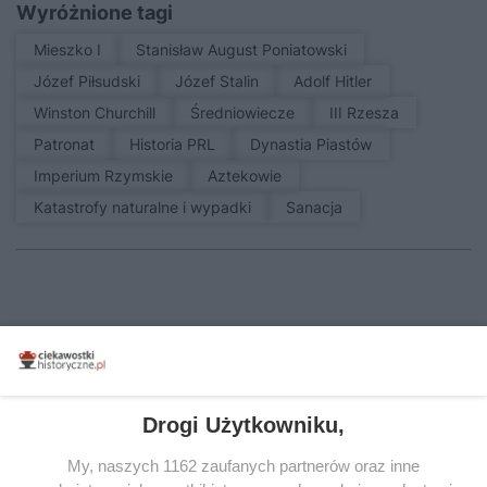
Wyróżnione tagi
Mieszko I
Stanisław August Poniatowski
Józef Piłsudski
Józef Stalin
Adolf Hitler
Winston Churchill
średniowiecze
III Rzesza
patronat
Historia PRL
Dynastia Piastów
Imperium Rzymskie
Aztekowie
Katastrofy naturalne i wypadki
sanacja
ZOBACZ RÓWNIEŻ
Drogi Użytkowniku,
DWUDZIESTOLECIE MIĘDZYWOJENNE
DWUDZIESTOLE
My, naszych 1162 zaufanych partnerów oraz inne