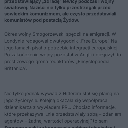
przedstawiający „zdradę” lewicy podczas I wojny
światowej. Naziści nie tylko przestrzegali przed
sowieckim komunizmem, ale często przedstawiali
komunistów pod postacią Żydów.
Okres wojny Smogorzewski spędził na emigracji. W
Londynie redagował dwutygodnik „Free Europe”. Na
jego łamach pisał o potrzebie integracji europejskiej.
Po zakończeniu wojny pozostał w Anglii i dołączył do
prestiżowego grona redaktorów „Encyclopaedia
Brittanica”.
Nie tylko jednak wywiad z
Hitlerem
stał się plamą na
jego życiorysie. Kolejną okazała się współpraca
dziennikarza z wywiadem PRL. Chociaż informacje,
które przekazywał
„
nie przedstawiały sobą – zdaniem
agentów – żadnej wartości operacyjnej
”,
to sam
Smogorzewski za kooperację pobierał pieniądze i