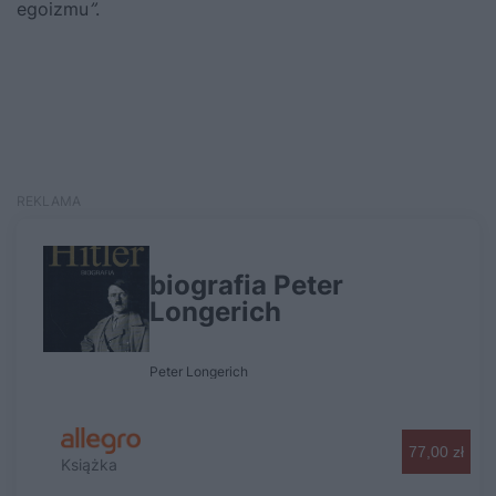
egoizmu
”
.