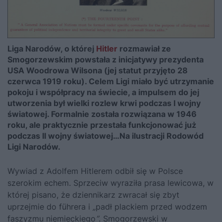
Liga Narodów, o której
Hitler
rozmawiał ze
Smogorzewskim powstała z inicjatywy prezydenta
USA Woodrowa Wilsona (jej statut przyjęto 28
czerwca 1919 roku). Celem Ligi miało być utrzymanie
pokoju i współpracy na świecie, a impulsem do jej
utworzenia był wielki rozlew krwi podczas I wojny
światowej. Formalnie została rozwiązana w 1946
roku, ale praktycznie przestała funkcjonować już
podczas II wojny światowej…Na ilustracji Rodowód
Ligi Narodów.
Wywiad z Adolfem Hitlerem odbił się w Polsce
szerokim echem. Sprzeciw wyraziła prasa lewicowa, w
której pisano, że dziennikarz zwracał się zbyt
uprzejmie do führera i
„
padł plackiem przed wodzem
faszyzmu niemieckiego
”
. Smogorzewski w