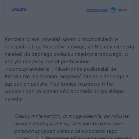
Kanclerz prawił również sporo o trudnościach w
relacjach z Ligą Narodów mówiąc, że Niemcy nie będą
należeć do żadnego związku międzynarodowego, w
którym mogłyby został pozbawione
„
równouprawnienia
”
. Kilkakrotnie podkreślał, że
Rzesza nie ma zamiaru negować istnienia żadnego z
sąsiednich państw. Pod koniec rozmowy
Hitler
wygłosił coś na kształt oświadczenia do polskiego
narodu:
Cieszy mnie bardzo, iż mogę obecnie, po roku na
nowo kształtujących się stosunków niemiecko-
polskich spojrzeć wstecz na owocność tego
rozwoju. (…)
Skorygowaliśmy mianowicie błędną