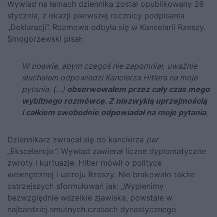
Wywiad na łamach dziennika został opublikowany 26
stycznia, z okazji pierwszej rocznicy podpisania
„Deklaracji”. Rozmowa odbyła się w Kancelarii Rzeszy.
Smogorzewski pisał:
W obawie, abym czegoś nie zapomniał
,
uważnie
słuchałem odpowiedzi Kanclerza
Hitlera
na moje
pytania. (…)
obserwowałem przez cały czas mego
wybitnego rozmówcę. Z niezwykłą uprzejmością
i całkiem swobodnie odpowiadał na moje pytania
.
Dziennikarz zwracał się do kanclerza
per
„
Ekscelencjo
”
. Wywiad zawierał liczne dyplomatyczne
zwroty i kurtuazje. Hitler mówił o polityce
wewnętrznej i ustroju Rzeszy. Nie brakowało także
ostrzejszych sformułowań jak: „Wyplenimy
bezwzględnie wszelkie zjawiska, powstałe w
najbardziej smutnych czasach dynastycznego