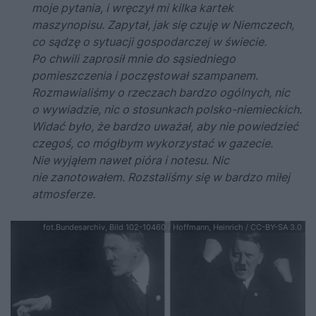
moje pytania, i wręczył mi kilka kartek
maszynopisu. Zapytał, jak się czuję w Niemczech,
co sądzę o sytuacji gospodarczej w świecie.
Po chwili zaprosił mnie do sąsiedniego
pomieszczenia i poczęstował szampanem.
Rozmawialiśmy o rzeczach bardzo ogólnych, nic
o wywiadzie, nic o stosunkach polsko-niemieckich.
Widać było, że bardzo uważał, aby nie powiedzieć
czegoś, co mógłbym wykorzystać w gazecie.
Nie wyjąłem nawet pióra i notesu. Nic
nie zanotowałem. Rozstaliśmy się w bardzo miłej
atmosferze.
fot.Bundesarchiv, Bild 102-10460 / Hoffmann, Heinrich / CC-BY-SA 3.0