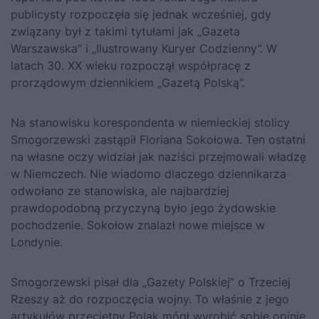
publicysty rozpoczęła się jednak wcześniej, gdy
związany był z takimi tytułami jak „Gazeta
Warszawska” i „Ilustrowany Kuryer Codzienny”. W
latach 30. XX wieku rozpoczął współpracę z
prorządowym dziennikiem „Gazetą Polską”.
Na stanowisku korespondenta w niemieckiej stolicy
Smogorzewski zastąpił Floriana Sokołowa. Ten ostatni
na własne oczy widział jak naziści przejmowali władzę
w Niemczech. Nie wiadomo dlaczego dziennikarza
odwołano ze stanowiska, ale najbardziej
prawdopodobną przyczyną było jego żydowskie
pochodzenie. Sokołow znalazł nowe miejsce w
Londynie.
Smogorzewski pisał dla „Gazety Polskiej” o Trzeciej
Rzeszy aż do rozpoczęcia wojny. To właśnie z jego
artykułów przeciętny Polak mógł wyrobić sobie opinię