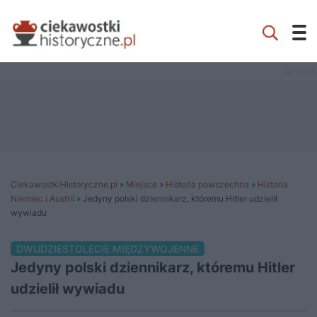
CiekawostkiHistoryczne.pl
»
Miejsce
»
Historia powszechna
»
Historia
Niemiec i Austrii
»
Jedyny polski dziennikarz, któremu Hitler udzielił
wywiadu
DWUDZIESTOLECIE MIĘDZYWOJENNE
Jedyny polski dziennikarz, któremu Hitler
udzielił wywiadu