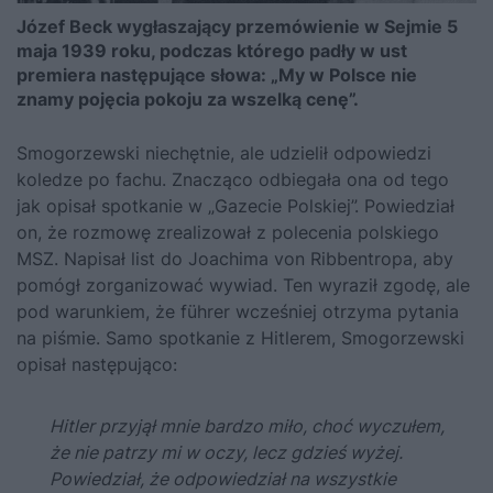
Józef Beck wygłaszający przemówienie w Sejmie 5
maja 1939 roku, podczas którego padły w ust
premiera następujące słowa: „My w Polsce nie
znamy pojęcia pokoju za wszelką cenę”.
Smogorzewski niechętnie, ale udzielił odpowiedzi
koledze po fachu. Znacząco odbiegała ona od tego
jak opisał spotkanie w „Gazecie Polskiej”. Powiedział
on, że rozmowę zrealizował z polecenia polskiego
MSZ. Napisał list do
Joachima von Ribbentropa
, aby
pomógł zorganizować wywiad. Ten wyraził zgodę, ale
pod warunkiem, że führer wcześniej otrzyma pytania
na piśmie. Samo spotkanie z
Hitlerem
, Smogorzewski
opisał następująco:
Hitler przyjął mnie bardzo miło, choć wyczułem,
że nie patrzy mi w oczy, lecz gdzieś wyżej.
Powiedział, że odpowiedział na wszystkie