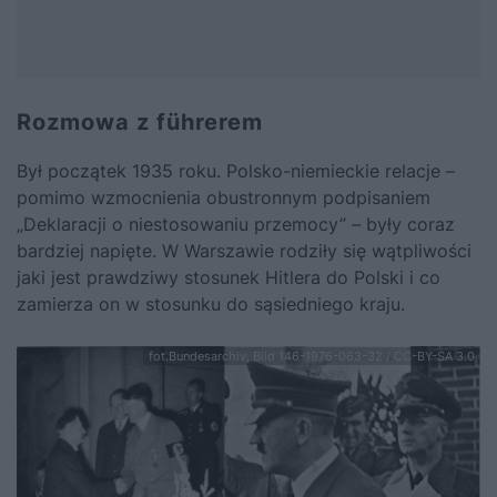
Rozmowa z führerem
Był początek 1935 roku. Polsko-niemieckie relacje –
pomimo wzmocnienia obustronnym podpisaniem
„Deklaracji o niestosowaniu przemocy” – były coraz
bardziej napięte. W Warszawie rodziły się wątpliwości
jaki jest prawdziwy stosunek
Hitlera
do Polski i co
zamierza on w stosunku do sąsiedniego kraju.
fot.Bundesarchiv, Bild 146-1976-063-32 / CC-BY-SA 3.0