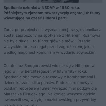
Spotkanie członków NSDAP w 1930 roku.
Późniejszym zjazdom towarzyszyły często już tłumy
wiwatujące na cześć Hitlera i partii.
Zaraz po przejechaniu wyznaczonej trasy, dziennikarz
został zaproszony na spotkanie z
Hitlerem
. Rozmowa
nie była długa – to führer głównie mówił. Przede
wszystkim przestrzegał przed zagrożeniem, jakim
według niego jest komunizm w wydaniu sowieckim.
Ostatni raz Smogorzewski widział się z Hitlerem w
jego willi w Berchtesgaden w lutym 1937 roku.
Spotkanie obejmowało rozmowy z kombatantami i
dziennikarzami kilku państw. Podczas rozmowy z
polskim reporterem führer wyrażać miał podziw dla
Marszałka Piłsudskiego. Na koniec wszyscy goście
uwiecznili swą wizytę u nazistowskiego przywódcy
wspólną fotografią.