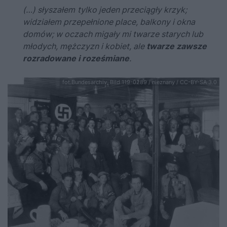
(…) słyszałem
tylko jeden przeciągły krzyk;
widziałem przepełnione place, balkony i okna
domów; w oczach migały mi twarze starych lub
młodych, mężczyzn i kobiet, ale
twarze zawsze
rozradowane i roześmiane
.
fot.Bundesarchiv, Bild 119-0289 / nieznany / CC-BY-SA 3.0