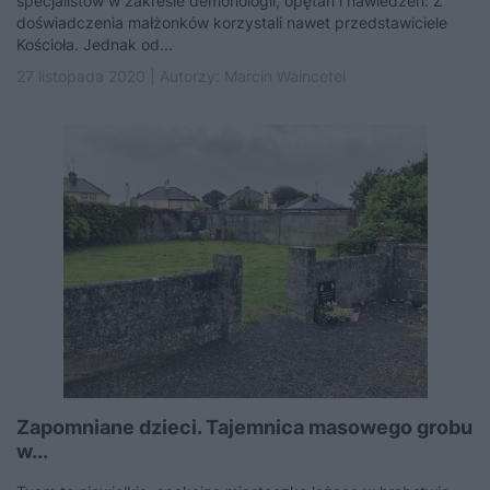
specjalistów w zakresie demonologii, opętań i nawiedzeń. Z
doświadczenia małżonków korzystali nawet przedstawiciele
Kościoła. Jednak od...
27 listopada 2020 | Autorzy:
Marcin Waincetel
Zapomniane dzieci. Tajemnica masowego grobu
w...