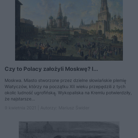
Czy to Polacy założyli Moskwę? I...
Moskwa. Miasto stworzone przez dzielne słowiańskie plemię̨
Wiatyczów, którzy na początku XII wieku przepędzili z tych
okolic ludność́ ugrofińską̨. Wykopaliska na Kremlu potwierdziły,
że najstarsze...
9 kwietnia 2021 | Autorzy:
Mariusz Świder