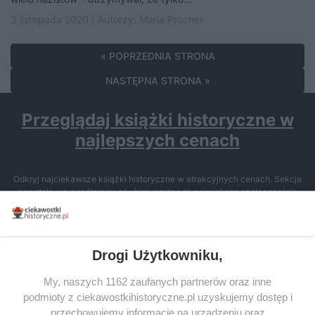
3 listopada 2020 | Autorzy:
Maria Procner
« POPRZEDNIA STRONA
NASTĘPNA STRONA »
Przeglądaj książki historyczne w
najlepszych cenach
Odkryj najciekawsze książki historyczne w atrakcyjnych cenach. Sekcja
powstała we współpracy z Lubimyczytac.pl, największą społecznością
miłośników literatury w Polsce – dzięki temu możesz wybierać spośród
tytułów najwyżej ocenianych przez czytelników.
Drogi Użytkowniku,
My, naszych 1162 zaufanych partnerów oraz inne
podmioty z ciekawostkihistoryczne.pl uzyskujemy dostęp i
SERWIS
przechowujemy informacje na urządzeniu oraz