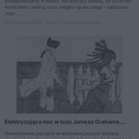
powieściopisarzy w historii. Nie wszyscy wiedzą, że był on też
myślicielem i twórcą ruchu religijno-społecznego – tołstoizmu.
Jego...
30 listopada 2020 | Autorzy:
Violetta Wiernicka
Elektryzująca noc w łożu Jamesa Grahama....
Gwarantowane poczęcie w optymalnej pozycji i ekstaza