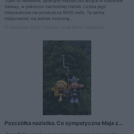
Tuam to niewielkie, spokojne miasteczko leżące w hrabstwie
Galway, w północno-zachodniej Irlandii. Liczba jego
mieszkańców nie przekracza 9000 osób. Ta senna
miejscowość ma jednak mroczną...
21 listopada 2020 | Autorzy:
Anna Baron-Jaworska
Pszczółka nazistka. Co sympatyczna Maja z...