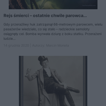
Rejs śmierci – ostatnie chwile parowca...
Gdy przeraźliwy huk zatrząsnął 66-metrowym parowcem, wielu
pasażerów wiedziało, co się stało – radzieckie samoloty
osiągnęły cel. Bomba wyrwała dziurę z boku statku. Przerażeni
ludzie...
14 grudnia 2020 | Autorzy:
Marcin Moneta