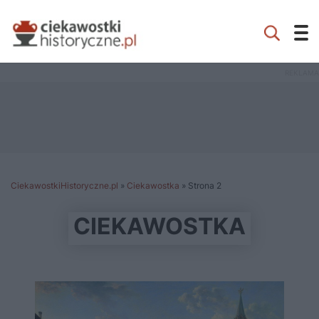
CiekawostkiHistoryczne.pl
»
Ciekawostka
»
Strona 2
CIEKAWOSTKA