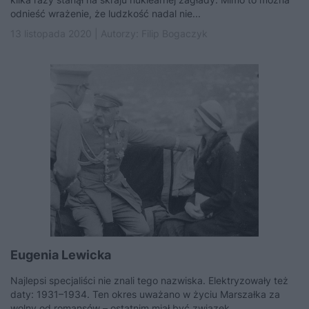
odnieść wrażenie, że ludzkość nadal nie...
13 listopada 2020 | Autorzy:
Filip Bogaczyk
Eugenia Lewicka
Najlepsi specjaliści nie znali tego nazwiska. Elektryzowały też
daty: 1931–1934. Ten okres uważano w życiu Marszałka za
wolny od romansów – ostatnim miał być związek...