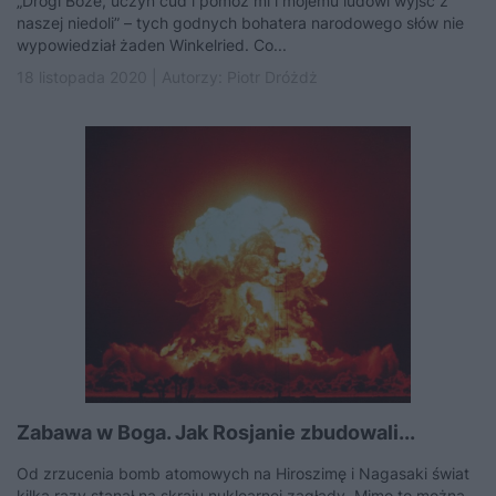
„Drogi Boże, uczyń cud i pomóż mi i mojemu ludowi wyjść z
naszej niedoli” – tych godnych bohatera narodowego słów nie
wypowiedział żaden Winkelried. Co...
18 listopada 2020 | Autorzy:
Piotr Dróżdż
Zabawa w Boga. Jak Rosjanie zbudowali...
Od zrzucenia bomb atomowych na Hiroszimę i Nagasaki świat
kilka razy stanął na skraju nuklearnej zagłady. Mimo to można