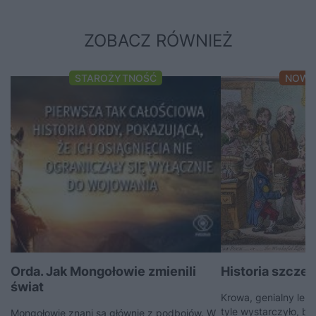
ZOBACZ RÓWNIEŻ
STAROŻYTNOŚĆ
NOWO
Orda. Jak Mongołowie zmienili
Historia szczep
świat
Krowa, genialny leka
tyle wystarczyło, b
Mongołowie znani są głównie z podbojów. W