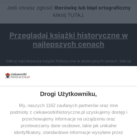
Jeśli chcesz zgłosić
literówkę lub błąd ortograficzny
kliknij TUTAJ
.
Przeglądaj książki historyczne w
najlepszych cenach
Odkryj najciekawsze książki historyczne w atrakcyjnych cenach. Sekcja
powstała we współpracy z Lubimyczytac.pl, największą społecznością
miłośników literatury w Polsce – dzięki temu możesz wybierać spośród
tytułów najwyżej ocenianych przez czytelników.
Drogi Użytkowniku,
My, naszych 1162 zaufanych partnerów oraz inne
podmioty z ciekawostkihistoryczne.pl uzyskujemy dostęp i
SERWIS
przechowujemy informacje na urządzeniu oraz
przetwarzamy dane osobowe, takie jak unikalne
SPOŁECZNOŚĆ
identyfikatory, standardowe informacje wysyłane przez