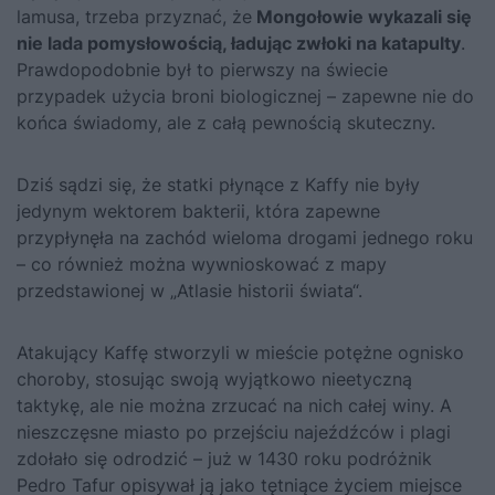
lamusa, trzeba przyznać, że
Mongołowie wykazali się
nie lada pomysłowością, ładując zwłoki na katapulty
.
Prawdopodobnie był to pierwszy na świecie
przypadek użycia broni biologicznej – zapewne nie do
końca świadomy, ale z całą pewnością skuteczny.
Dziś sądzi się, że statki płynące z Kaffy nie były
jedynym wektorem bakterii, która zapewne
przypłynęła na zachód wieloma drogami jednego roku
– co również można wywnioskować z mapy
przedstawionej w „Atlasie historii świata“.
Atakujący Kaffę stworzyli w mieście potężne ognisko
choroby, stosując swoją wyjątkowo nieetyczną
taktykę, ale nie można zrzucać na nich całej winy. A
nieszczęsne miasto po przejściu najeźdźców i plagi
zdołało się odrodzić – już w 1430 roku podróżnik
Pedro Tafur opisywał ją jako tętniące życiem miejsce