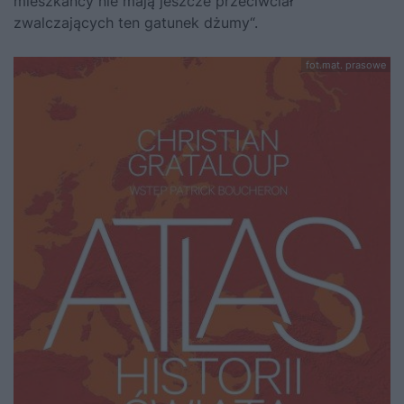
mieszkańcy nie mają jeszcze przeciwciał
zwalczających ten gatunek dżumy“.
fot.mat. prasowe