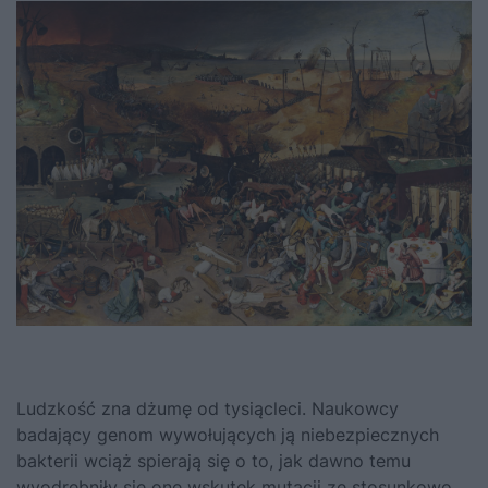
Ludzkość zna dżumę od tysiącleci. Naukowcy
badający genom wywołujących ją niebezpiecznych
bakterii wciąż spierają się o to, jak dawno temu
wyodrębniły się one wskutek mutacji ze stosunkowo