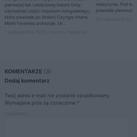
medycynie. Pod konie
pierwszej tak całościowej historii Ordy,
powstała pierwsza s
zachodniej części imperium mongolskiego,
która powstała po śmierci Czyngis-chana,
23 czerwca 2022 | 
Marie Favereau pokazuje, że...
7 października 2025 | Autorzy:
Redakcja
KOMENTARZE
(3)
Dodaj komentarz
Twój adres e-mail nie zostanie opublikowany.
Wymagane pola są oznaczone
*
KOMENTARZ