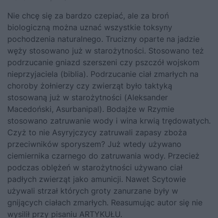
Nie chcę się za bardzo czepiać, ale za broń
biologiczną można uznać wszystkie toksyny
pochodzenia naturalnego. Trucizny oparte na jadzie
węży stosowano już w starożytności. Stosowano też
podrzucanie gniazd szerszeni czy pszczół wojskom
nieprzyjaciela (biblia). Podrzucanie ciał zmarłych na
choroby żołnierzy czy zwierząt było taktyką
stosowaną już w starożytności (Aleksander
Macedoński, Asurbanipal). Bodajże w Rzymie
stosowano zatruwanie wody i wina krwią trędowatych.
Czyż to nie Asyryjczycy zatruwali zapasy zboża
przeciwników sporyszem? Już wtedy używano
ciemiernika czarnego do zatruwania wody. Przecież
podczas oblężeń w starożytności używano ciał
padłych zwierząt jako amunicji. Nawet Scytowie
używali strzał których groty zanurzane były w
gnijących ciałach zmarłych. Reasumując autor się nie
wysilił przy pisaniu ARTYKUŁU.