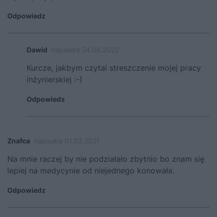
Odpowiedz
Dawid
napisał/a 24.06.2022
Kurcze, jakbym czytal streszczenie mojej pracy
inżynierskiej :-)
Odpowiedz
Znafca
napisał/a 01.03.2021
Na mnie raczej by nie podziałało zbytnio bo znam się
lepiej na medycynie od niejednego konowała.
Odpowiedz