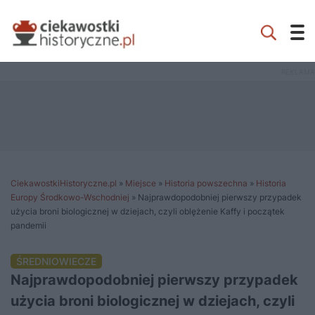
CiekawostkiHistoryczne.pl
»
Miejsce
»
Historia powszechna
»
Historia
Europy Środkowo-Wschodniej
»
Najprawdopodobniej pierwszy przypadek
użycia broni biologicznej w dziejach, czyli oblężenie Kaffy i początek
pandemii
ŚREDNIOWIECZE
Najprawdopodobniej pierwszy przypadek
użycia broni biologicznej w dziejach, czyli