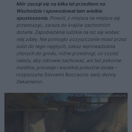
Mór zaczął się na kilka lat przedtem na
Wschodzie i spowodował tam wielkie
spustoszenia.
Powoli, z miejsca na miejsce się
przenosząc, zaraza do krajów zachodnich
dotarła. Zapobieżenia ludzkie na nic się wobec
niej zdały. Nie pomogło oczyszczanie miast przez
ludzi do tego najętych, zakaz wprowadzania
chorych do grodu, różne przestrogi, co czynić
należy, aby zdrowie zachować, ani też pokorne
modlitw, procesje i wszelkie pobożne dzieła
–
rozpoczyna Giovanni Boccaccio swój słynny
Dekameron
.
fot.Adam Brenner /domena publiczna