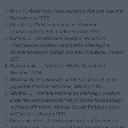
Kiryk F.,
Wielki król i jego następca
, Krajowa Agencja
Wydawnicza 1992.
Klápště J.,
The Czech Lands in Medieval
Transformation
, Brill, Leiden–Boston 2012.
Kurtyka J.,
Odrodzone Królestwo. Monarchia
Władysława Łokietka i Kazimierza Wielkiego w
świetle nowszych badań
, Societas Vistulana, Kraków
2001.
Wyrozumski J.,
Kazimierz Wielki
, Ossolineum,
Wrocław 2004.
Śliwiński B.,
Kronikarskie niedyskrecje, czyli życie
prywatne Piastów
, Marpress, Gdańsk 2004.
Śliwiński J.,
Mariaże Kazimierza Wielkiego. Studium
z zakresu obyczajowości i etyki dworu królewskiego
w Polsce XIV wieku
, Wyższa Szkoła Pedagogiczna
w Olsztynie, Olsztyn 1987.
Świeżawski E.S.,
Esterka i inne kobiety Kazimierza
Wielkiego
[w:] tegoż,
Zarysy badań krytycznych nad