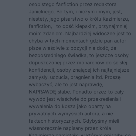
osobistego fanfiction przez redaktora
Janickiego. Bo tym, i niczym innym, jest,
niestety, jego pisarstwo o królu Kazimierzu,
fanfiction, i to dość kiepskim, przynajmniej
moim zdaniem. Najbardziej widoczne jest to
chyba w tych momentach gdzie pan autor
pisze właściwie z pozycji nie dość, że
bezpośredniego świadka, to jeszcze osoby
dopuszczonej przez monarchów do ścisłej
konfidencji, osoby znającej ich najtajniejsze
zamysły, uczucia, pragnienia itd. Proszę
wybaczyć, ale to jest naprawdę,
NAPRAWDĘ słabe. Ponadto przez to cały
wywód jest właściwie do przekreślenia i
wywalenia do kosza jako oparty na
prywatnych wymysłach autora, a nie
faktach historycznych. Gdybyśmy mieli
własnoręcznie napisany przez króla
Kazimierza pamiętnik, w którym opisałby co