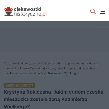
CiekawostkiHistoryczne.pl
»
Miejsce
»
Historia powszechna
»
Historia
Europy Środkowo-Wschodniej
»
Krystyna Rokiczana. Jakim cudem
czeska mieszczka została żoną Kazimierza Wielkiego?
ŚREDNIOWIECZE
Krystyna Rokiczana. Jakim cudem czeska
mieszczka została żoną Kazimierza
Wielkiego?