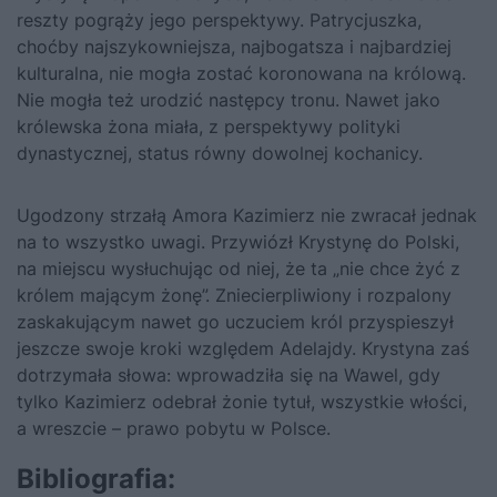
reszty pogrąży jego perspektywy. Patrycjuszka,
choćby najszykowniejsza, najbogatsza i najbardziej
kulturalna, nie mogła zostać koronowana na królową.
Nie mogła też urodzić następcy tronu. Nawet jako
królewska żona miała, z perspektywy polityki
dynastycznej, status równy dowolnej kochanicy.
Ugodzony strzałą Amora Kazimierz nie zwracał jednak
na to wszystko uwagi. Przywiózł Krystynę do Polski,
na miejscu wysłuchując od niej, że ta „nie chce żyć z
królem mającym żonę”. Zniecierpliwiony i rozpalony
zaskakującym nawet go uczuciem król przyspieszył
jeszcze swoje kroki względem
Adelajdy
. Krystyna zaś
dotrzymała słowa: wprowadziła się na Wawel, gdy
tylko Kazimierz odebrał żonie tytuł, wszystkie włości,
a wreszcie – prawo pobytu w Polsce.
Bibliografia: