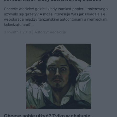
Chcecie wiedzieć gdzie i kiedy zamiast papieru toaletowego
używało się gazety? A może interesuje Was jak układała się
współpraca między tanzańskimi autochtonami a niemieckimi
kolonizatorami?...
3 kwietnia 2018 | Autorzy:
Redakcja
Chcesz sobie ulżyć? Tylko w chałupie...