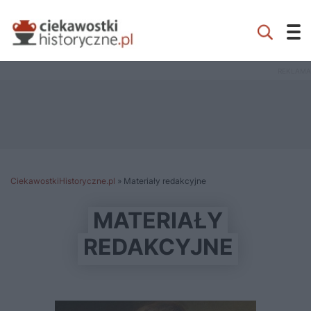
CiekawostkiHistoryczne.pl
»
Materiały redakcyjne
MATERIAŁY
REDAKCYJNE