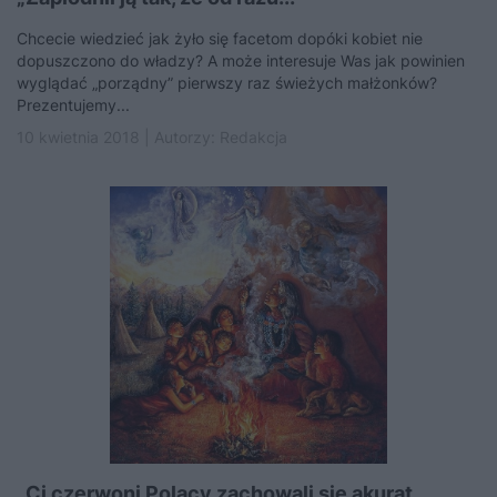
Chcecie wiedzieć jak żyło się facetom dopóki kobiet nie
dopuszczono do władzy? A może interesuje Was jak powinien
wyglądać „porządny” pierwszy raz świeżych małżonków?
Prezentujemy...
10 kwietnia 2018 | Autorzy:
Redakcja
„Ci czerwoni Polacy zachowali się akurat...