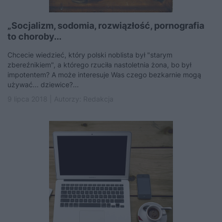
„Socjalizm, sodomia, rozwiązłość, pornografia
to choroby...
Chcecie wiedzieć, który polski noblista był "starym
zbereźnikiem", a którego rzuciła nastoletnia żona, bo był
impotentem? A może interesuje Was czego bezkarnie mogą
używać... dziewice?...
9 lipca 2018 | Autorzy:
Redakcja