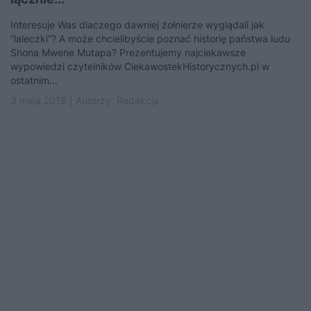
Interesuje Was dlaczego dawniej żołnierze wyglądali jak
“laleczki”? A może chcielibyście poznać historię państwa ludu
Shona Mwene Mutapa? Prezentujemy najciekawsze
wypowiedzi czytelników CiekawostekHistorycznych.pl w
ostatnim...
3 maja 2018 | Autorzy:
Redakcja