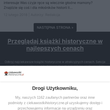
interesuje Was czyje ręce są wiecznie głodne mamony?
Znajdzie się coś i dla miłośników historii II...
12 lutego 2018 | Autorzy:
Redakcja
NASTĘPNA STRONA »
Przeglądaj książki historyczne w
najlepszych cenach
Odkryj najciekawsze książki historyczne w atrakcyjnych cenach. Sekcja
powstała we współpracy z Lubimyczytac.pl, największą społecznością
miłośników literatury w Polsce – dzięki temu możesz wybierać spośród
tytułów najwyżej ocenianych przez czytelników.
Drogi Użytkowniku,
My, naszych 1162 zaufanych partnerów oraz inne
podmioty z ciekawostkihistoryczne.pl uzyskujemy dostęp i
SERWIS
przechowujemy informacje na urządzeniu oraz