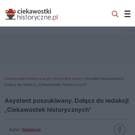
CiekawostkiHistoryczne.pl
»
Wszystkie wpisy
»
Asystent poszukiwany.
Dołącz do redakcji „Ciekawostek historycznych”
Asystent poszukiwany. Dołącz do redakcji
„Ciekawostek historycznych”
Autor:
Redakcja