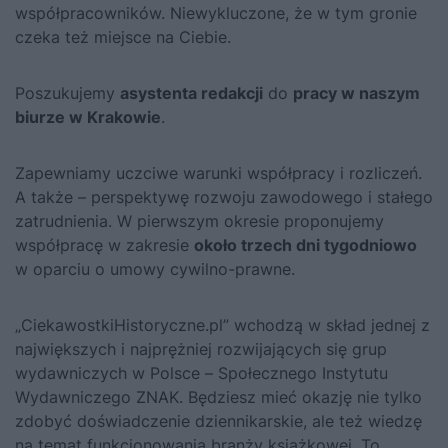
współpracowników. Niewykluczone, że w tym gronie
czeka też miejsce na Ciebie.
Poszukujemy
asystenta redakcji
do
pracy w naszym
biurze w Krakowie
.
Zapewniamy uczciwe warunki współpracy i rozliczeń.
A także – perspektywę rozwoju zawodowego i stałego
zatrudnienia. W pierwszym okresie proponujemy
współpracę w zakresie
około trzech dni tygodniowo
w oparciu o umowy cywilno-prawne.
„CiekawostkiHistoryczne.pl” wchodzą w skład jednej z
największych i najprężniej rozwijających się grup
wydawniczych w Polsce –
Społecznego Instytutu
Wydawniczego ZNAK
. Będziesz mieć okazję nie tylko
zdobyć doświadczenie dziennikarskie, ale też wiedzę
na temat funkcjonowania branży książkowej. To