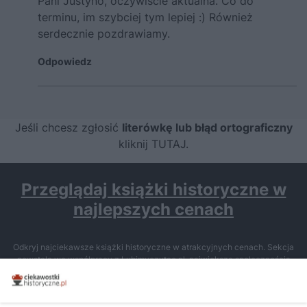
Pani Justyno, oczywiście aktualna. Co do
terminu, im szybciej tym lepiej :) Również
serdecznie pozdrawiamy.
Odpowiedz
Jeśli chcesz zgłosić
literówkę lub błąd ortograficzny
kliknij TUTAJ
.
Przeglądaj książki historyczne w
najlepszych cenach
Odkryj najciekawsze książki historyczne w atrakcyjnych cenach. Sekcja
powstała we współpracy z Lubimyczytac.pl, największą społecznością
miłośników literatury w Polsce – dzięki temu możesz wybierać spośród
tytułów najwyżej ocenianych przez czytelników.