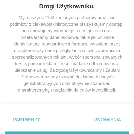
Drogi Użytkowniku,
My, naszych 1162 zaufanych partnerów oraz inne
podmioty z ciekawostkihistoryczne.pl uzyskujemy dostęp i
SERWIS
przechowujemy informacje na urządzeniu oraz
przetwarzamy dane osobowe, takie jak unikalne
SPOŁECZNOŚĆ
identyfikatory, standardowe informacje wysyłane przez
urządzenie czy dane przeglądania w celu zapewniania
WSPÓŁPRACA
spersonalizowanych reklam, wybór spersonalizowanych
KONTAKT
treści, pomiar reklam i treści, badanie odbiorców oraz
ulepszanie usług. Za zgodą Użytkownika my i Zaufani
Partnerzy możemy używać dokładnych danych
geolokalizacyjnych oraz aktywnie skanować
charakterystykę urządzenia do celów identyfikacji.
ODWIEDŹ RÓWNIEŻ:
Ponieważ cenimy Twoją prywatność, prosimy o zgodę na
korzystanie z tych technologii poprzez kliknięcie
„Akceptuję”. Zgoda jest dobrowolna i zawsze możesz ją
zmienić/wycofać klikając przycisk ustawień prywatności
PARTNERZY
USTAWIENIA
znajdujący się w lewym dolnym rogu strony
. Niektóre
Lubimyczytac.pl • Największy serwis o
książkach
Twojahistoria.pl • Historia jakiej nie znasz
rodzaje przetwarzania danych nie wymagają zgody