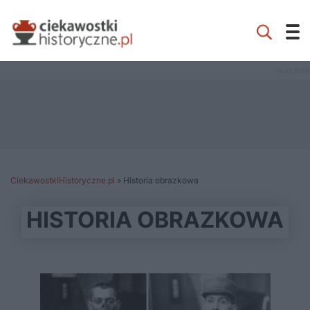
CiekawostkiHistoryczne.pl
»
Historia obrazkowa
HISTORIA OBRAZKOWA