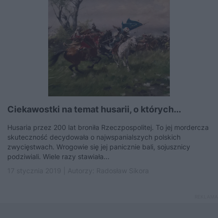
Ciekawostki na temat husarii, o których...
Husaria przez 200 lat broniła Rzeczpospolitej. To jej mordercza
skuteczność decydowała o najwspanialszych polskich
zwycięstwach. Wrogowie się jej panicznie bali, sojusznicy
podziwiali. Wiele razy stawiała...
17 stycznia 2019 | Autorzy:
Radosław Sikora