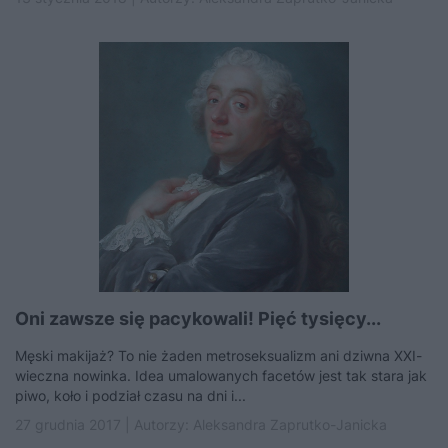
Oni zawsze się pacykowali! Pięć tysięcy...
Męski makijaż? To nie żaden metroseksualizm ani dziwna XXI-
wieczna nowinka. Idea umalowanych facetów jest tak stara jak
piwo, koło i podział czasu na dni i...
27 grudnia 2017 | Autorzy:
Aleksandra Zaprutko-Janicka