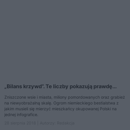
„Bilans krzywd”. Te liczby pokazują prawdę...
Zniszczone wsie i miasta, miliony pomordowanych oraz grabież
na niewyobrażalną skalę. Ogrom niemieckiego bestialstwa z
jakim musieli się mierzyć mieszkańcy okupowanej Polski na
jednej infografice.
28 sierpnia 2018 | Autorzy:
Redakcja