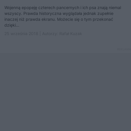
Wojenną epopeję czterech pancernych i ich psa znają niemal
wszyscy. Prawda historyczna wyglądała jednak zupełnie
inaczej niż prawda ekranu. Możecie się o tym przekonać
dzięki...
25 września 2018 | Autorzy:
Rafał Kuzak