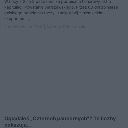
W nocy z 2 na 3 października podpisano honorowy akt o
kapitulacji Powstania Warszawskiego. Przez 63 dni żołnierze
polskiego podziemia toczyli zacięty bój z niemieckim
okupantem....
2 października 2018 | Autorzy:
Rafał Kuzak
Oglądałeś „Czterech pancernych”? Te liczby
pokazują...