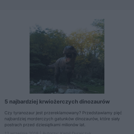
5 najbardziej krwiożerczych dinozaurów
Czy tyranozaur jest przereklamowany? Przedstawiamy pięć
najbardziej morderczych gatunków dinozaurów, które siały
postrach przed dziesiątkami milionów lat.
12 września 2018 | Autorzy:
Kamil Durajczyk