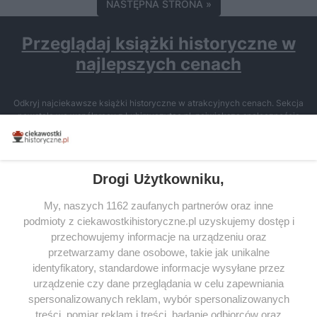
NASTĘPNA STRONA »
Przeglądaj książki historyczne w
najlepszych cenach
Odkryj najciekawsze książki historyczne w atrakcyjnych cenach. Sekcja
powstała we współpracy z Lubimyczytac.pl, największą społecznością
miłośników literatury w Polsce – dzięki temu możesz wybierać spośród
tytułów najwyżej ocenianych przez czytelników.
Drogi Użytkowniku,
My, naszych 1162 zaufanych partnerów oraz inne
podmioty z ciekawostkihistoryczne.pl uzyskujemy dostęp i
SERWIS
przechowujemy informacje na urządzeniu oraz
przetwarzamy dane osobowe, takie jak unikalne
SPOŁECZNOŚĆ
identyfikatory, standardowe informacje wysyłane przez
WSPÓŁPRACA
urządzenie czy dane przeglądania w celu zapewniania
spersonalizowanych reklam, wybór spersonalizowanych
KONTAKT
treści, pomiar reklam i treści, badanie odbiorców oraz