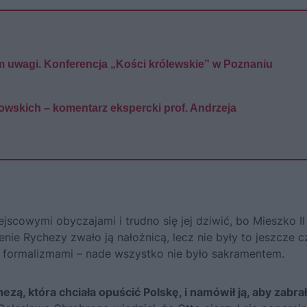
m uwagi. Konferencja „Kości królewskie” w Poznaniu
towskich – komentarz ekspercki prof. Andrzeja
ejscowymi obyczajami i trudno się jej dziwić, bo Mieszko II
ie Rychezy zwało ją nałożnicą, lecz nie były to jeszcze c
formalizmami – nade wszystko nie było sakramentem.
zą, która chciała opuścić Polskę, i namówił ją, aby zabra