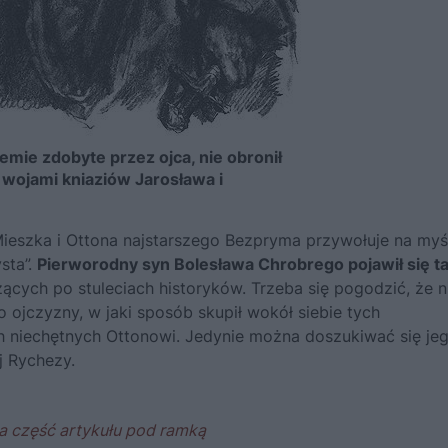
ziemie zdobyte przez ojca, nie obronił
wojami kniaziów Jarosława i
Mieszka i Ottona najstarszego
Bezpryma
przywołuje na myś
ysta”.
Pierworodny syn Bolesława Chrobrego pojawił się t
szących po stuleciach historyków. Trzeba się pogodzić, że n
 ojczyzny, w jaki sposób skupił wokół siebie tych
h niechętnych Ottonowi. Jedynie można doszukiwać się je
j
Rychezy
.
a część artykułu pod ramką