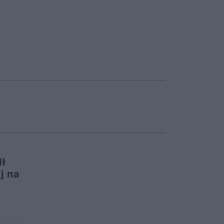
dł
j na