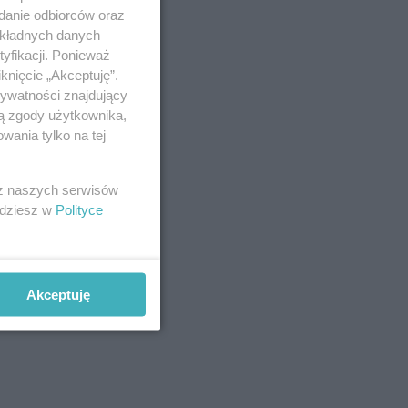
adanie odbiorców oraz
okładnych danych
yfikacji. Ponieważ
knięcie „Akceptuję”.
rywatności znajdujący
ją zgody użytkownika,
wania tylko na tej
 z naszych serwisów
jdziesz w
Polityce
Akceptuję