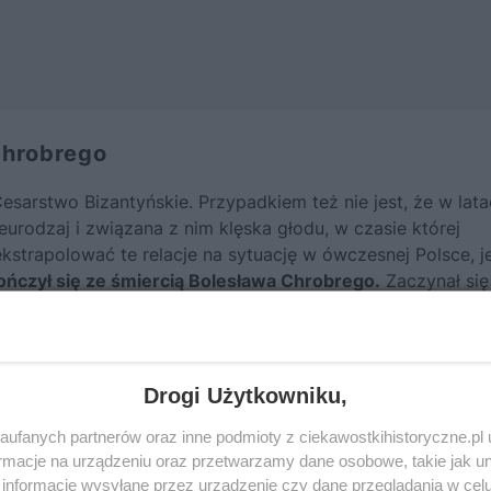
Chrobrego
arstwo Bizantyńskie. Przypadkiem też nie jest, że w lata
eurodzaj i związana z nim klęska głodu, w czasie której
kstrapolować te relacje na sytuację w ówczesnej Polsce, 
ończył się ze śmiercią
Bolesława Chrobrego
.
Zaczynał się
e przez ojca, nie obronił poddanych przed wojami kniazió
Drogi Użytkowniku,
Saksonię nie mógł pokryć kosztów utrzymania drużyny, gro
woń nadchodzącej katastrofy.
ufanych partnerów oraz inne podmioty z ciekawostkihistoryczne.pl
macje na urządzeniu oraz przetwarzamy dane osobowe, takie jak unik
informacje wysyłane przez urządzenie czy dane przeglądania w cel
fot.domena publiczna