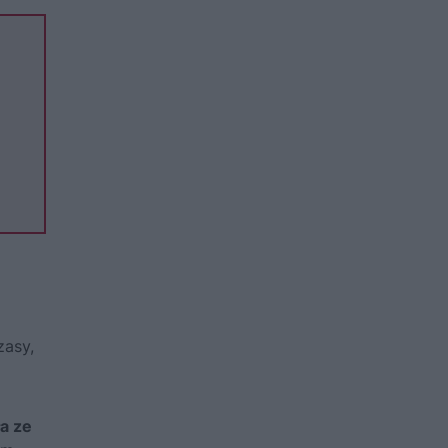
zasy,
ła ze