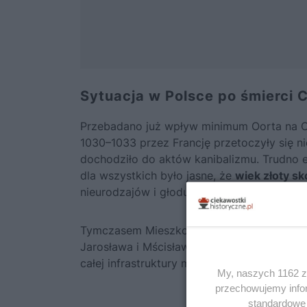
Sytuacja w Polsce po śmierci 
Przebadano już wpływ minimum Oorta na Ces
1030–1033 przez Francję przetoczyły się ni
dochodziło do aktów kanibalizmu. Trudno e
dla wszystkich było jasne, że
wiek złoty sk
nieurodzajów i głodu.
Tymczasem Mieszko II tracił ziemie zdobyt
Jarosława i Mścisława, a jeden najazd na 
całej infrastruktury monarchii. Czuć było 
My, naszych 1162 za
przechowujemy infor
standardowe 