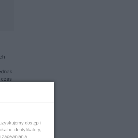
ch
jednak
 czas
w
dów i
 uzyskujemy dostęp i
alne identyfikatory,
u zapewniania