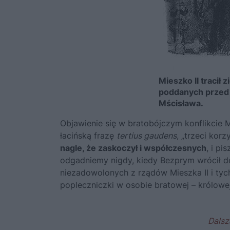
Mieszko II tracił 
poddanych przed 
Mścisława.
Objawienie się w bratobójczym konflikcie 
łacińską frazę
tertius gaudens
, „trzeci korz
nagle, że zaskoczył i współczesnych
, i pi
odgadniemy nigdy, kiedy Bezprym wrócił do
niezadowolonych z rządów Mieszka II i tyc
popleczniczki w osobie bratowej – królowe
Dalsz