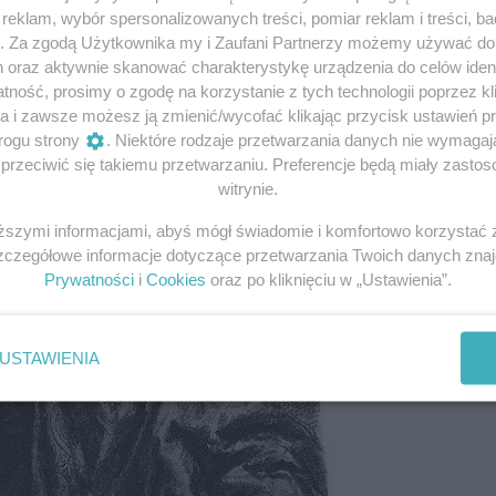
eklam, wybór spersonalizowanych treści, pomiar reklam i treści, b
g. Za zgodą Użytkownika my i Zaufani Partnerzy możemy używać d
h oraz aktywnie skanować charakterystykę urządzenia do celów ident
ność, prosimy o zgodę na korzystanie z tych technologii poprzez kli
a i zawsze możesz ją zmienić/wycofać klikając przycisk ustawień p
rogu strony
. Niektóre rodzaje przetwarzania danych nie wymaga
rzeciwić się takiemu przetwarzaniu. Preferencje będą miały zastoso
witrynie.
iższymi informacjami, abyś mógł świadomie i komfortowo korzystać
Szczegółowe informacje dotyczące przetwarzania Twoich danych zna
Prywatności
i
Cookies
oraz po kliknięciu w „Ustawienia”.
USTAWIENIA