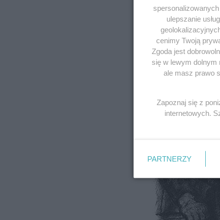
spersonalizowanych r
ulepszanie usłu
geolokalizacyjnyc
cenimy Twoją prywat
Zgoda jest dobrowoln
się w lewym dolnym 
ale masz prawo sp
Zapoznaj się z pon
internetowych. 
PARTNERZY