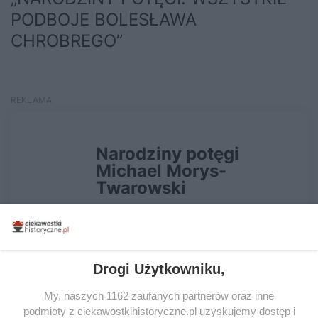
PODBOJE BOLESŁAWA
CHROBREGO”
Drogi Użytkowniku,
My, naszych 1162 zaufanych partnerów oraz inne
podmioty z ciekawostkihistoryczne.pl uzyskujemy dostęp i