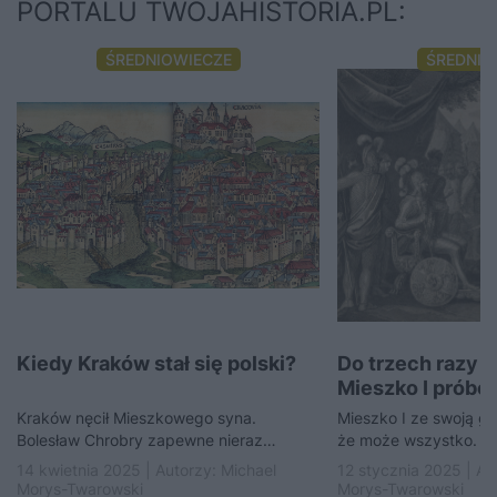
PORTALU TWOJAHISTORIA.PL:
ŚREDNIOWIECZE
ŚREDNIO
Kiedy Kraków stał się polski?
Do trzech razy s
Mieszko I próbo
Wolin?
Kraków nęcił Mieszkowego syna.
Mieszko I ze swoją gr
Bolesław Chrobry zapewne nieraz
że może wszystko. Dl
obmyślał, jak zabrać Kraków okrutnemu
wyprawić się przeciw
14 kwietnia 2025 | Autorzy:
Michael
12 stycznia 2025 | Au
wujowi Bolesławowi II Starszemu. Słyszał
Wolin,…
Morys-Twarowski
Morys-Twarowski