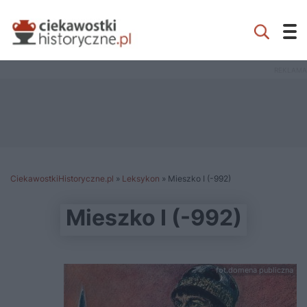
CiekawostkiHistoryczne.pl
»
Leksykon
»
Mieszko I (-992)
Mieszko I (-992)
fot.domena publiczna