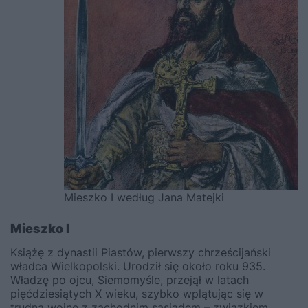
Mieszko I według Jana Matejki
Mieszko I
Książę z dynastii Piastów, pierwszy chrześcijański
władca Wielkopolski. Urodził się około roku 935.
Władzę po ojcu, Siemomyśle, przejął w latach
pięćdziesiątych X wieku, szybko wplątując się w
trudną wojnę z zachodnim sąsiadem – związkiem