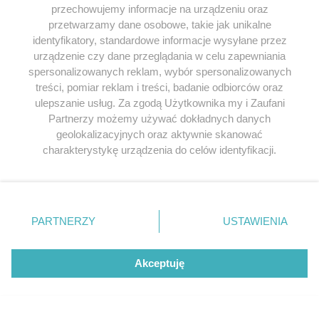
przechowujemy informacje na urządzeniu oraz
przetwarzamy dane osobowe, takie jak unikalne
identyfikatory, standardowe informacje wysyłane przez
urządzenie czy dane przeglądania w celu zapewniania
spersonalizowanych reklam, wybór spersonalizowanych
treści, pomiar reklam i treści, badanie odbiorców oraz
ulepszanie usług. Za zgodą Użytkownika my i Zaufani
Przeglądaj książki historyczne w
Partnerzy możemy używać dokładnych danych
najlepszych cenach
geolokalizacyjnych oraz aktywnie skanować
charakterystykę urządzenia do celów identyfikacji.
Ponieważ cenimy Twoją prywatność, prosimy o zgodę na
Odkryj najciekawsze książki historyczne w atrakcyjnych cenach. Sekcja
korzystanie z tych technologii poprzez kliknięcie
powstała we współpracy z Lubimyczytac.pl, największą społecznością
„Akceptuję”. Zgoda jest dobrowolna i zawsze możesz ją
miłośników literatury w Polsce – dzięki temu możesz wybierać spośród
zmienić/wycofać klikając przycisk ustawień prywatności
tytułów najwyżej ocenianych przez czytelników.
PARTNERZY
USTAWIENIA
znajdujący się w lewym dolnym rogu strony
. Niektóre
rodzaje przetwarzania danych nie wymagają zgody
użytkownika, ale masz prawo sprzeciwić się takiemu
Akceptuję
przetwarzaniu. Preferencje będą miały zastosowania tylko
na tej witrynie.
SERWIS
Zapoznaj się z poniższymi informacjami, abyś mógł