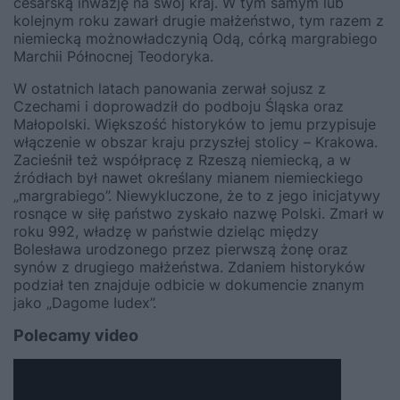
cesarską inwazję na swój kraj. W tym samym lub
kolejnym roku zawarł drugie małżeństwo, tym razem z
niemiecką możnowładczynią Odą, córką margrabiego
Marchii Północnej Teodoryka.
W ostatnich latach panowania zerwał sojusz z
Czechami i doprowadził do podboju Śląska oraz
Małopolski. Większość historyków to jemu przypisuje
włączenie w obszar kraju przyszłej stolicy – Krakowa.
Zacieśnił też współpracę z Rzeszą niemiecką, a w
źródłach był nawet określany mianem niemieckiego
„margrabiego”. Niewykluczone, że to z jego inicjatywy
rosnące w siłę państwo zyskało nazwę Polski. Zmarł w
roku 992, władzę w państwie dzieląc między
Bolesława urodzonego przez pierwszą żonę oraz
synów z drugiego małżeństwa. Zdaniem historyków
podział ten znajduje odbicie w dokumencie znanym
jako „Dagome Iudex”.
Polecamy video