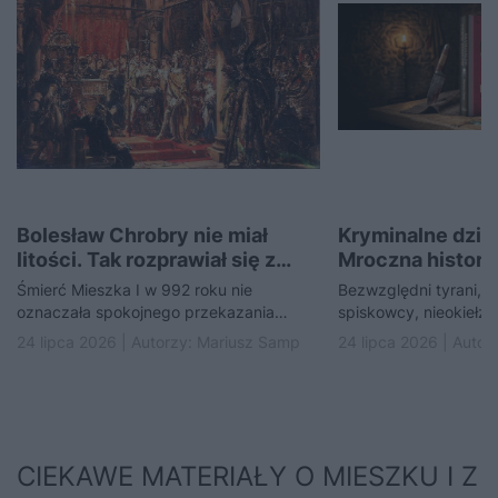
Bolesław Chrobry nie miał
Kryminalne dzie
litości. Tak rozprawiał się z
Mroczna historia
przeciwnikami
Śmierć Mieszka I w 992 roku nie
Bezwzględni tyrani, p
oznaczała spokojnego przekazania
spiskowcy, nieokiełzn
władzy jego pierworodnemu synowi.
ojcowie państwa pols
24 lipca 2026 | Autorzy:
Mariusz Samp
24 lipca 2026 | Autor
Zmarły książę pozostawił po sobie…
gdy politykę uprawiał
CIEKAWE MATERIAŁY O MIESZKU I Z