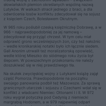
słowiańskich plemion określanych wspólną nazwą
Lutyków. W walkach stracił jednego z braci, a dla
odwrócenia losów konfliktu zdecydował się na sojusz
z księciem Czech, Bolesławem Okrutnym.
W 965 roku poślubił czeską księżniczkę Dobrawę, a w
966 – najprawdopodobniej za jej namową –
zdecydował się przyjąć chrzest. W tym celu miał
odprawić grono wcześniejszych żon, czy też nałożnic
– wedle kronikarskiej notatki było ich łącznie siedem.
Gall Anonim utrwalił też moralizatorską opowieść,
wedle której Mieszko do siódmego roku życia był
ślepcem. W powszechnym przekonaniu nie należy
doszukiwać się w niej prawdziwego tła.
Na skutek zwycięskiej wojny z Lutykami książę zajął
część Pomorza. Prawdopodobnie na początku
swojego panowania podbił też Mazowsze. Za sprawą
granicznych utarczek i sojuszu z Czechami wdał się w
konflikt z władcami Niemiec: Ottonami I i II. W 972
roku wygrał potyczkę pod Cedynią z niemiecki
margrabią Hodonem, a w 979 najpewniej odparł