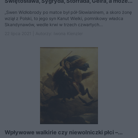
Świętosława, Sygryda, Storråda, Geira, a może...
„Swen Widłobrody po matce był pół-Słowianinem, a skoro żonę
wziął z Polski, to jego syn Kanut Wielki, pomnikowy władca
Skandynawów, wedle krwi w trzech czwartych...
22 lipca 2021 | Autorzy:
Iwona Kienzler
Wpływowe walkirie czy niewolniczki płci –...