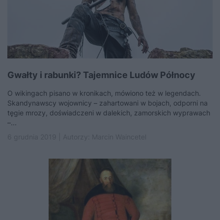
Gwałty i rabunki? Tajemnice Ludów Północy
O wikingach pisano w kronikach, mówiono też w legendach.
Skandynawscy wojownicy – zahartowani w bojach, odporni na
tęgie mrozy, doświadczeni w dalekich, zamorskich wyprawach
–...
6 grudnia 2019 | Autorzy:
Marcin Waincetel