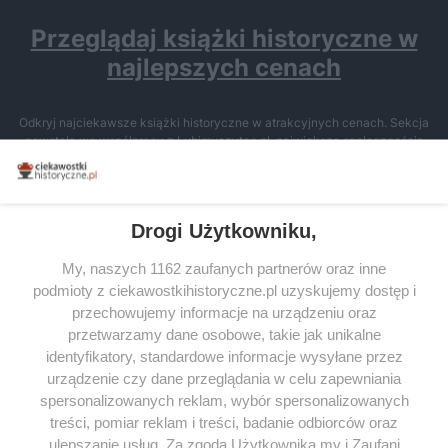
Przeglądaj książki historyczne w
najlepszych cenach
Odkryj najciekawsze książki historyczne w atrakcyjnych cenach. Sekcja
powstała we współpracy z Lubimyczytac.pl, największą społecznością
miłośników literatury w Polsce – dzięki temu możesz wybierać spośród
tytułów najwyżej ocenianych przez czytelników.
Drogi Użytkowniku,
My, naszych 1162 zaufanych partnerów oraz inne
podmioty z ciekawostkihistoryczne.pl uzyskujemy dostęp i
SERWIS
przechowujemy informacje na urządzeniu oraz
przetwarzamy dane osobowe, takie jak unikalne
SPOŁECZNOŚĆ
identyfikatory, standardowe informacje wysyłane przez
WSPÓŁPRACA
urządzenie czy dane przeglądania w celu zapewniania
spersonalizowanych reklam, wybór spersonalizowanych
KONTAKT
treści, pomiar reklam i treści, badanie odbiorców oraz
ulepszanie usług. Za zgodą Użytkownika my i Zaufani