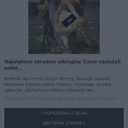
Największe zbrodnie wikingów. Czym zasłużyli
sobie...
Wyłaniali się z morza niczym demony, niszczyli, rabowali i
mordowali, a potem znikali z łupami, zostawiając za sobą
zgliszcza. „Od furii ludzi Północy zachowaj nas,...
26 stycznia 2019 | Autorzy:
Agnieszka Bukowczan-Rzeszut
« POPRZEDNIA STRONA
NASTĘPNA STRONA »