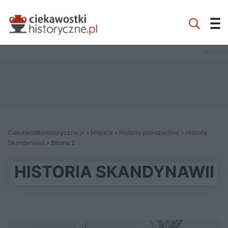
CiekawostkiHistoryczne.pl
»
Miejsce
»
Historia powszechna
»
Historia
Skandynawii
»
Strona 2
HISTORIA SKANDYNAWII