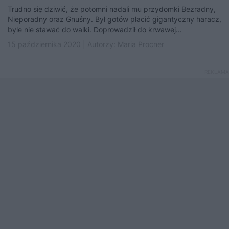
Trudno się dziwić, że potomni nadali mu przydomki Bezradny,
Nieporadny oraz Gnuśny. Był gotów płacić gigantyczny haracz,
byle nie stawać do walki. Doprowadził do krwawej...
15 października 2020 | Autorzy:
Maria Procner