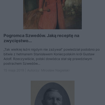
Pogromca Szwedów. Jaką receptę na
zwycięstwo...
„Tak wielkiej łaźni nigdym nie zażywał” powiedział podobno po
bitwie z hetmanem Stanisławem Koniecpolskim król Gustaw
Adolf. Rzeczywiście, polski dowódca stał się prawdziwym
postrachem Szwedów...
15 maja 2019 | Autorzy:
Mirosław Nagielski