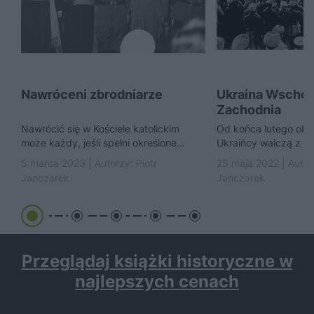
Nawróceni zbrodniarze
Ukraina Wschod
Zachodnia
Nawrócić się w Kościele katolickim
Od końca lutego obs
może każdy, jeśli spełni określone
Ukraińcy walczą z Ro
warunki. Nawet jeżeli jest zbrodniarzem
tworzą jedność. Cz
5 marca 2023 | Autorzy:
Piotr
25 maja 2022 | Auto
odpowiedzialnym za śmierć setek...
dwóch Ukrainach: Ws
Janczarek
Janczarek
Przeglądaj książki historyczne w
najlepszych cenach