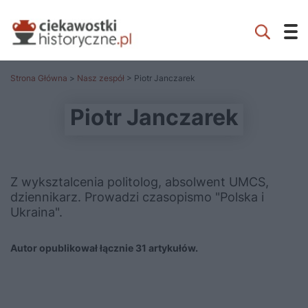
Strona Główna
>
Nasz zespół
> Piotr Janczarek
Piotr Janczarek
Z wyksztalcenia politolog, absolwent UMCS,
dziennikarz. Prowadzi czasopismo "Polska i
Ukraina".
Autor opublikował łącznie 31 artykułów.