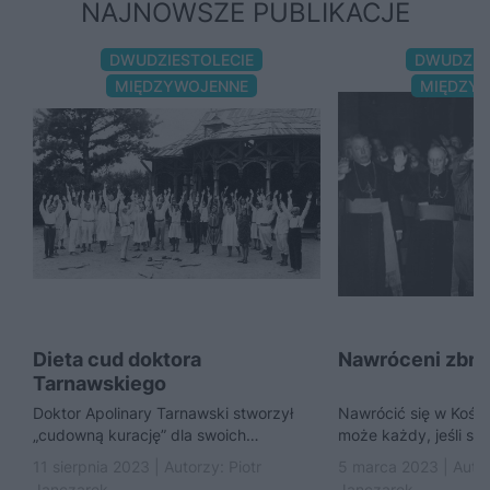
NAJNOWSZE PUBLIKACJE
DWUDZIESTOLECIE
DWUDZIE
MIĘDZYWOJENNE
MIĘDZY
Dieta cud doktora
Nawróceni zbro
Tarnawskiego
Doktor Apolinary Tarnawski stworzył
Nawrócić się w Kości
„cudowną kurację” dla swoich
może każdy, jeśli spe
„Głodomorów”. Składały się na nią:
warunki. Nawet jeżel
11 sierpnia 2023 | Autorzy:
Piotr
5 marca 2023 | Auto
rygorystyczna dieta jarska, głodówki
odpowiedzialnym za ś
Janczarek
Janczarek