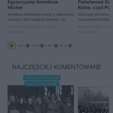
Egzorcyzmy Anneliese
Państwowe Gos
Michel
Rolne, czyli PGR
nimi stało?
Anneliese Michel jest jedną z najbardziej
Dlaczego zlikwidow
znanych ofiar religijnej dewocji. Jej
Gospodarstwa Rolne
śmierć w męczarniach sprawiła, że w
ideologiczna nie był
7 lutego 2022 | Autorzy:
Piotr
6 sierpnia 2021 | Au
wielu państwach...
decydujący był fakt,
Janczarek
Janczarek
pokaźny...
NAJCZĘŚCIEJ KOMENTOWANE
DWUDZIESTOLECIE
MIĘDZYWOJENNE