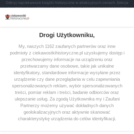
Odkryj najciekawsze książki historyczne w atrakcyjnych cenach. Sekcja
powstała we współpracy z Lubimyczytac.pl, największą społecznością
miłośników literatury w Polsce – dzięki temu możesz wybierać spośród
tytułów najwyżej ocenianych przez czytelników.
Drogi Użytkowniku,
My, naszych 1162 zaufanych partnerów oraz inne
podmioty z ciekawostkihistoryczne.pl uzyskujemy dostęp i
SERWIS
przechowujemy informacje na urządzeniu oraz
przetwarzamy dane osobowe, takie jak unikalne
SPOŁECZNOŚĆ
identyfikatory, standardowe informacje wysyłane przez
WSPÓŁPRACA
urządzenie czy dane przeglądania w celu zapewniania
spersonalizowanych reklam, wybór spersonalizowanych
KONTAKT
treści, pomiar reklam i treści, badanie odbiorców oraz
ulepszanie usług. Za zgodą Użytkownika my i Zaufani
Partnerzy możemy używać dokładnych danych
geolokalizacyjnych oraz aktywnie skanować
ODWIEDŹ RÓWNIEŻ:
charakterystykę urządzenia do celów identyfikacji.
Ponieważ cenimy Twoją prywatność, prosimy o zgodę na
korzystanie z tych technologii poprzez kliknięcie