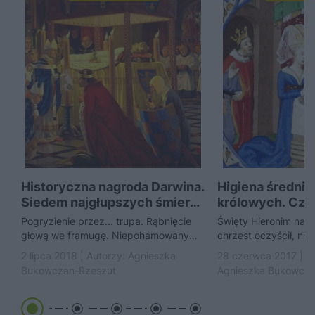
Historyczna nagroda Darwina.
Higiena średni
Siedem najgłupszych śmierci
królowych. Czy
w dziejach
władczynie śmi
Pogryzienie przez... trupa. Rąbnięcie
Święty Hieronim nauc
głową we framugę. Niepohamowany
chrzest oczyścił, nie
śmiech po zjedzeniu całej gęsi. Nie
drugi”. Nakłaniał kobi
2 lipca 2018 | Autorzy:
Agnieszka
28 czerwca 2017 | A
brzmi groźnie? A jednak w...
Bukowczan-Rzeszut
Agnieszka Bukowcza