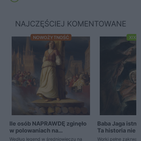
NAJCZĘŚCIEJ KOMENTOWANE
NOWOŻYTNOŚĆ
XIX 
Ile osób NAPRAWDĘ zginęło
Baba Jaga istni
w polowaniach na
Ta historia nie
czarownice?
nocy...
Według legend w średniowieczu na
Worki pełne zakrwaw