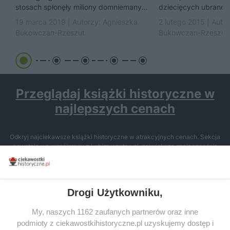
stosach spłonęły miliony domniemanych
dziecięcych ubranek,
współpracowników diabła. Problem w
fragmenty kości ukry
19 marca 2019 | Autorzy:
Agnieszka
2 lutego 2015 | Auto
tym, że ani okres w dziejach,...
Dzbany gliniane i mi
Bukowczan-Rzeszut
Bukowczan-Rzeszut
fragmentami ciał...
Przeglądaj książki historyczne w
najlepszych cenach
Odkryj najciekawsze książki historyczne w atrakcyjnych cenach. Sekcja
powstała we współpracy z Lubimyczytac.pl, największą społecznością
miłośników literatury w Polsce – dzięki temu możesz wybierać spośród
tytułów najwyżej ocenianych przez czytelników.
Drogi Użytkowniku,
My, naszych 1162 zaufanych partnerów oraz inne
podmioty z ciekawostkihistoryczne.pl uzyskujemy dostęp i
SERWIS