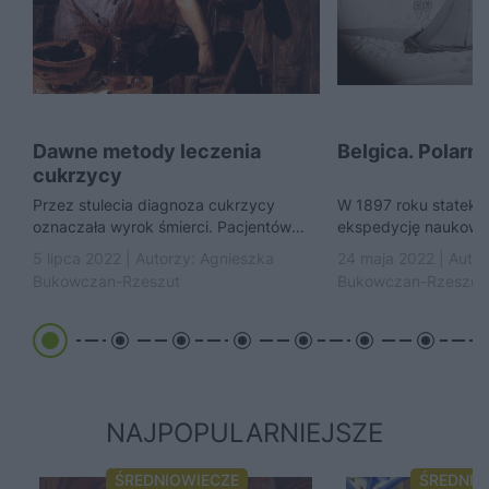
Dawne metody leczenia
Belgica. Polarny
cukrzycy
Przez stulecia diagnoza cukrzycy
W 1897 roku statek B
oznaczała wyrok śmierci. Pacjentów
ekspedycję naukow
odurzano alkoholem i narkotykami,
Antarktydę. Dziś do
5 lipca 2022 | Autorzy:
Agnieszka
24 maja 2022 | Auto
głodzono oraz faszerowano
załogi przydają się 
Bukowczan-Rzeszut
Bukowczan-Rzeszut
rakotwórczymi substancjami.
NAJPOPULARNIEJSZE
ŚREDNIOWIECZE
ŚREDNIO