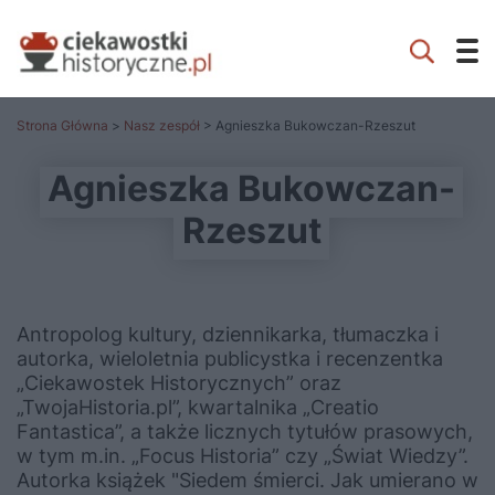
Strona Główna
>
Nasz zespół
> Agnieszka Bukowczan-Rzeszut
Agnieszka Bukowczan-
Rzeszut
Antropolog kultury, dziennikarka, tłumaczka i
autorka, wieloletnia publicystka i recenzentka
„Ciekawostek Historycznych” oraz
„TwojaHistoria.pl”, kwartalnika „Creatio
Fantastica”, a także licznych tytułów prasowych,
w tym m.in. „Focus Historia” czy „Świat Wiedzy”.
Autorka książek "Siedem śmierci. Jak umierano w