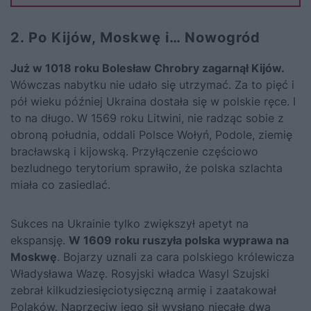
2. Po Kijów, Moskwę i… Nowogród
Już w 1018 roku Bolesław Chrobry zagarnął Kijów
.
Wówczas nabytku nie udało się utrzymać. Za to pięć i
pół wieku później Ukraina dostała się w polskie ręce. I
to na długo. W 1569 roku Litwini, nie radząc sobie z
obroną południa, oddali Polsce Wołyń, Podole, ziemię
bracławską i kijowską. Przyłączenie częściowo
bezludnego terytorium sprawiło, że polska szlachta
miała co zasiedlać.
Sukces na Ukrainie tylko zwiększył apetyt na
ekspansję.
W 1609 roku ruszyła polska wyprawa na
Moskwę
. Bojarzy uznali za cara polskiego królewicza
Władysława Wazę. Rosyjski władca Wasyl Szujski
zebrał kilkudziesięciotysięczną armię i zaatakował
Polaków. Naprzeciw jego sił wysłano niecałe dwa