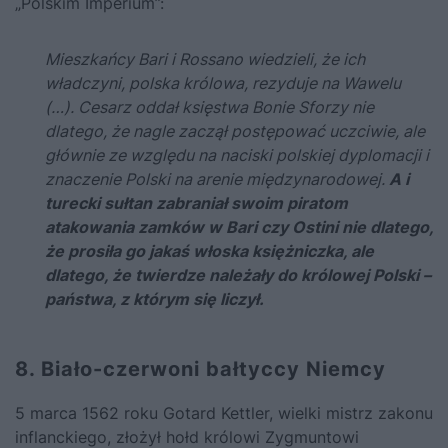
„Polskim Imperium”:
Mieszkańcy Bari i Rossano wiedzieli, że ich
władczyni, polska królowa, rezyduje na Wawelu
(…). Cesarz oddał księstwa
Bonie Sforzy
nie
dlatego, że nagle zaczął postępować uczciwie, ale
głównie ze względu na naciski polskiej dyplomacji i
znaczenie Polski na arenie międzynarodowej.
A i
turecki sułtan zabraniał swoim piratom
atakowania zamków w Bari czy Ostini nie dlatego,
że prosiła go jakaś włoska księżniczka, ale
dlatego, że twierdze należały do królowej Polski –
państwa, z którym się liczył.
8. Biało-czerwoni bałtyccy Niemcy
5 marca 1562 roku Gotard Kettler, wielki mistrz zakonu
inflanckiego, złożył hołd królowi
Zygmuntowi