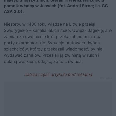
pomnik władcy w Jassach (fot. Andrei Stroe; lic. CC
ASA 3.0).
Niestety, w 1430 roku władzę na Litwie przejął
Świdrygiełło – kanalia jakich mało. Uwięził
Jagiełłę
, a w
zamian za uwolnienie król przekazał mu m.in. oba
porty czarnomorskie. Sytuację uratowało dwóch
szlachciców, którzy przekazali wiadomość, by nie
wydawać zamków. Przesłali ją zwiniętą w rulon i
oblaną woskiem, udając, że to… świeca.