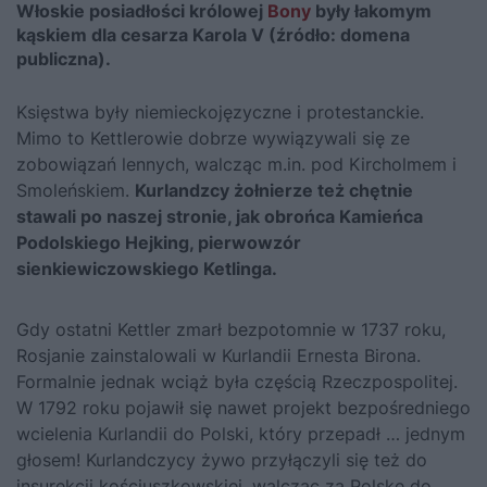
Włoskie posiadłości królowej
Bony
były łakomym
kąskiem dla cesarza Karola V (źródło: domena
publiczna).
Księstwa były niemieckojęzyczne i protestanckie.
Mimo to Kettlerowie dobrze wywiązywali się ze
zobowiązań lennych, walcząc m.in. pod Kircholmem i
Smoleńskiem.
Kurlandzcy żołnierze też chętnie
stawali po naszej stronie, jak obrońca Kamieńca
Podolskiego Hejking, pierwowzór
sienkiewiczowskiego Ketlinga.
Gdy ostatni Kettler zmarł bezpotomnie w 1737 roku,
Rosjanie zainstalowali w Kurlandii Ernesta Birona.
Formalnie jednak wciąż była częścią Rzeczpospolitej.
W 1792 roku pojawił się nawet projekt bezpośredniego
wcielenia Kurlandii do Polski, który przepadł … jednym
głosem! Kurlandczycy żywo przyłączyli się też do
insurekcji kościuszkowskiej, walcząc za Polskę do