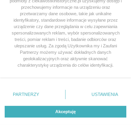
podmioty z ciekawostkihistoryczne.pl uzyskujemy dostęp i
przechowujemy informacje na urządzeniu oraz
przetwarzamy dane osobowe, takie jak unikalne
identyfikatory, standardowe informacje wysyłane przez
urządzenie czy dane przeglądania w celu zapewniania
spersonalizowanych reklam, wybór spersonalizowanych
treści, pomiar reklam i treści, badanie odbiorców oraz
ulepszanie usług. Za zgodą Użytkownika my i Zaufani
Partnerzy możemy używać dokładnych danych
geolokalizacyjnych oraz aktywnie skanować
charakterystykę urządzenia do celów identyfikacji.
Ponieważ cenimy Twoją prywatność, prosimy o zgodę na
korzystanie z tych technologii poprzez kliknięcie
„Akceptuję”. Zgoda jest dobrowolna i zawsze możesz ją
zmienić/wycofać klikając przycisk ustawień prywatności
PARTNERZY
USTAWIENIA
znajdujący się w lewym dolnym rogu strony
. Niektóre
rodzaje przetwarzania danych nie wymagają zgody
użytkownika, ale masz prawo sprzeciwić się takiemu
Akceptuję
przetwarzaniu. Preferencje będą miały zastosowania tylko
na tej witrynie.