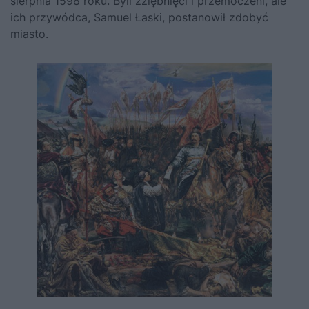
sierpnia 1598 roku. Byli zziębnięci i przemoczeni, ale
ich przywódca, Samuel Łaski, postanowił zdobyć
miasto.