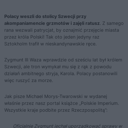
Polacy weszli do stolicy Szwecji przy
akompaniamencie grzmotów i zajęli ratusz
. Z samego
rana wezwali patrycjat, by oznajmić przejęcie miasta
przez króla Polski! Tak oto jeden jedyny raz
Sztokholm trafił w nieskandynawskie ręce.
Zygmunt III Waza
wprawdzie od sześciu lat był królem
Szwecji, ale tron wymykał mu się z rąk z powodu
działań ambitnego stryja, Karola. Polacy postanowili
więc ruszyć za morze.
Jak pisze Michael Morys-Twarowski w wydanej
właśnie przez nasz portal książce
„Polskie Imperium.
Wszystkie kraje podbite przez Rzeczpospolitą”
:
Oficjalnie
Zygmunt
jechał uporządkować sprawy w