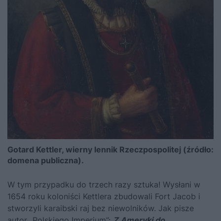
Gotard Kettler, wierny lennik Rzeczpospolitej (źródło:
domena publiczna).
W tym przypadku do trzech razy sztuka! Wysłani w
1654 roku koloniści Kettlera zbudowali Fort Jacob i
stworzyli karaibski raj bez niewolników. Jak pisze
autor „Polskiego Imperium”:
Z Ameryki do