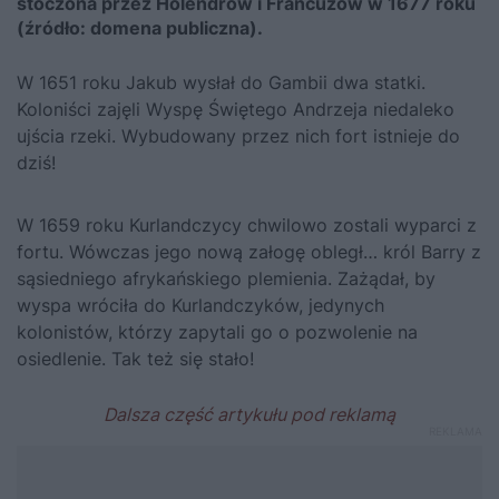
stoczona przez Holendrów i Francuzów w 1677 roku
(źródło: domena publiczna).
W 1651 roku Jakub wysłał do Gambii dwa statki.
Koloniści zajęli Wyspę Świętego Andrzeja niedaleko
ujścia rzeki. Wybudowany przez nich fort istnieje do
dziś!
W 1659 roku Kurlandczycy chwilowo zostali wyparci z
fortu. Wówczas jego nową załogę obległ… król Barry z
sąsiedniego afrykańskiego plemienia. Zażądał, by
wyspa wróciła do Kurlandczyków, jedynych
kolonistów, którzy zapytali go o pozwolenie na
osiedlenie. Tak też się stało!