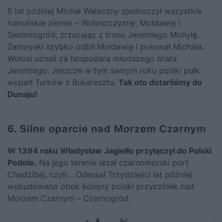
5 lat później Michał Waleczny zjednoczył wszystkie
rumuńskie ziemie – Wołoszczyznę, Mołdawię i
Siedmiogród, zrzucając z tronu Jeremiego Mohyłę.
Zamoyski szybko odbił Mołdawię i pokonał Michała.
Wołosi uznali za hospodara młodszego brata
Jeremiego. Jeszcze w tym samym roku polski pułk
wyparł Turków z Bukaresztu.
Tak oto dotarliśmy do
Dunaju!
6. Silne oparcie nad Morzem Czarnym
W 1394 roku
Władysław Jagiełło
przyłączył do Polski
Podole.
Na jego terenie leżał czarnomorski port
Chadżibej, czyli… Odessa! Trzydzieści lat później
wybudowano obok kolejny polski przyczółek nad
Morzem Czarnym – Czarnogród.