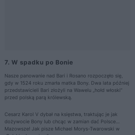
7. W spadku po Bonie
Nasze panowanie nad Bari i Rosano rozpoczęło się,
gdy w 1524 roku zmarła matka
Bony
. Dwa lata później
przedstawicieli Bari złożyli na Wawelu „hołd włoski”
przed polską parą królewską.
Cesarz Karol V dybał na księstwa, traktując je jak
dożywocie
Bony
lub chcąc w zamian dać Polsce…
Mazowsze!
Jak pisze Michael Morys-Twarowski w