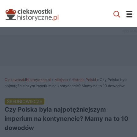
CiekawostkiHistoryczne.pl
»
Miejsce
»
Historia Polski
»
Czy Polska była
najpotężniejszym imperium na kontynencie? Mamy na to 10 dowodów
ŚREDNIOWIECZE
Czy Polska była najpotężniejszym
imperium na kontynencie? Mamy na to 10
dowodów