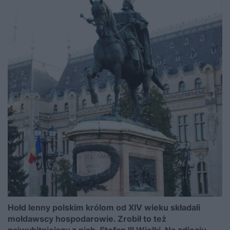
Hołd lenny polskim królom od XIV wieku składali
mołdawscy hospodarowie. Zrobił to też
najwybitniejszy z nich, Stefan III Wielki. Na zdjęciu