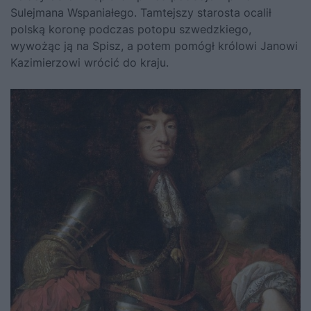
Sulejmana Wspaniałego. Tamtejszy starosta ocalił
polską koronę podczas potopu szwedzkiego,
wywożąc ją na Spisz, a potem pomógł królowi
Janowi
Kazimierzowi
wrócić do kraju.