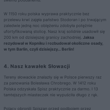
swemu poddanemu.
W 1150 roku polska wyprawa praktycznie bez
przelewu krwi zajęła państwo Stodoran i po trwającym
zaledwie jedną noc oblężeniu zdobyła potężnie
ufortyfikowaną stolicę. Nasz kraj solidnie usadowił się
200 km od dzisiejszej granicy zachodniej.
Jaksa
rezydował w Kopniku i rozbudował okoliczne osady,
w tym Barlin, czyli dzisiejszy… Berlin!
4. Nasz kawałek Słowacji
Tereny słowackie znalazły się w Polsce pierwszy raz
za panowania
Bolesława Chrobrego
. W 1412 roku
Polska odzyskała Spisz praktycznie za darmo. I 13
tamtejszych miasteczek nie wypuściła długo z rąk.
Polacy obronili Spiszan przed podbojem przez