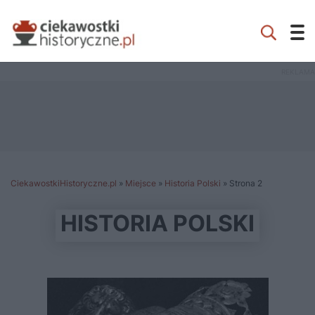
CiekawostkiHistoryczne.pl
»
Miejsce
»
Historia Polski
»
Strona 2
HISTORIA POLSKI