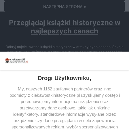
NASTĘPNA STRONA »
Przeglądaj książki historyczne w
najlepszych cenach
Odkryj najciekawsze książki historyczne w atrakcyjnych cenach. Sekcja
powstała we współpracy z Lubimyczytac.pl, największą społecznością
miłośników literatury w Polsce – dzięki temu możesz wybierać spośród
tytułów najwyżej ocenianych przez czytelników.
Drogi Użytkowniku,
My, naszych 1162 zaufanych partnerów oraz inne
podmioty z ciekawostkihistoryczne.pl uzyskujemy dostęp i
SERWIS
przechowujemy informacje na urządzeniu oraz
przetwarzamy dane osobowe, takie jak unikalne
SPOŁECZNOŚĆ
identyfikatory, standardowe informacje wysyłane przez
WSPÓŁPRACA
urządzenie czy dane przeglądania w celu zapewniania
spersonalizowanych reklam, wybór spersonalizowanych