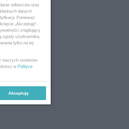
adanie odbiorców oraz
skutek
okładnych danych
nie; w
yfikacji. Ponieważ
en nie
knięcie „Akceptuję”.
rywatności znajdujący
ją zgody użytkownika,
wania tylko na tej
 z naszych serwisów
jdziesz w
Polityce
Akceptuję