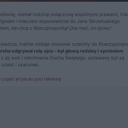
pólnotę, niemal rodzinę połączoną wspólnymi prawami, trad
Ogniem i mieczem
wypowiedział do Jana Skrzetuskiego
ólem, nie chcę z Rzeczpospolitą! Ona mać, on ojciec!
kiewicza
, trafnie oddaje stosunek szlachty do Rzeczypospoli
ha odgrywał rolę ojca – był głową rodziny i symbolem
 z jej woli i natchnienia Ducha Świętego, uznawany był za
cześć i szacunek.