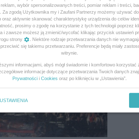
eklam, wybór spersonalizowanych treści, pomiar reklam i treści, b
osi nazwę królestwa, raz tylko podniesiono broń na władcę w
g. Za zgodą Użytkownika my i Zaufani Partnerzy możemy używać d
o w zaburzeniach i zamieszkach raczej, aniżeli w otwartej woj
h oraz aktywnie skanować charakterystykę urządzenia do celów ident
ustronnej klęski, bez obraz z czyjejkolwiek strony, a fakt t
ność, prosimy o zgodę na korzystanie z tych technologii poprzez kli
zyszłość.
a i zawsze możesz ją zmienić/wycofać klikając przycisk ustawień p
rogu strony
. Niektóre rodzaje przetwarzania danych nie wymaga
rzeciwić się takiemu przetwarzaniu. Preferencje będą miały zastoso
fot.autor nieznany
witrynie.
iższymi informacjami, abyś mógł świadomie i komfortowo korzystać
Szczegółowe informacje dotyczące przetwarzania Twoich danych zna
Prywatności
i
Cookies
oraz po kliknięciu w „Ustawienia”.
USTAWIENIA