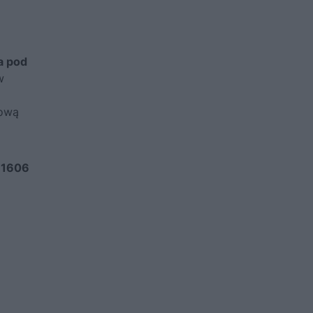
a pod
w
lową
w 1606