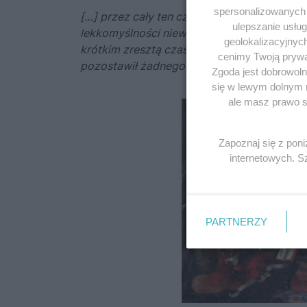
spersonalizowanych r
[…] przez cały ten czas, od kiedy Polska n
ulepszanie usłu
lekkomyślności niewielkiej garstki, lecz i t
geolokalizacyjnyc
krótkim zresztą czasie uspokojono się bez ob
cenimy Twoją prywat
pozostawił żadnego zarzewia szczęść na pr
Zgoda jest dobrowoln
się w lewym dolnym 
ale masz prawo sp
Zapoznaj się z pon
internetowych. 
PARTNERZY