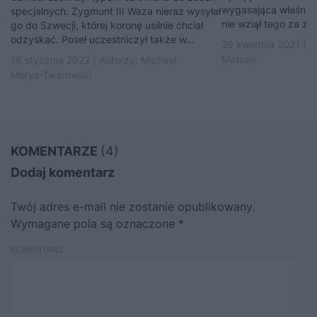
wygasająca właśnie p
specjalnych. Zygmunt III Waza nieraz wysyłał
nie wziął tego za zły
go do Szwecji, której koronę usilnie chciał
odzyskać. Poseł uczestniczył także w...
29 kwietnia 2021 | 
Matusik
16 stycznia 2022 | Autorzy:
Michael
Morys-Twarowski
KOMENTARZE
(4)
Dodaj komentarz
Twój adres e-mail nie zostanie opublikowany.
Wymagane pola są oznaczone
*
KOMENTARZ