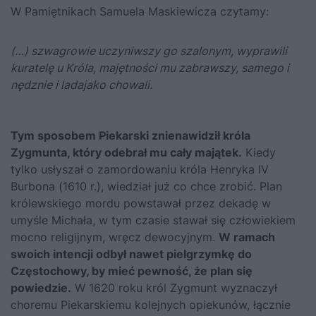
W Pamiętnikach Samuela Maskiewicza czytamy:
(…) szwagrowie uczyniwszy go szalonym, wyprawili
kuratelę u Króla, majętności mu zabrawszy, samego i
nędznie i ladajako chowali.
Tym sposobem Piekarski znienawidził króla
Zygmunta, który odebrał mu cały majątek.
Kiedy
tylko usłyszał o zamordowaniu króla Henryka IV
Burbona (1610 r.), wiedział już co chce zrobić. Plan
królewskiego mordu powstawał przez dekadę w
umyśle Michała, w tym czasie stawał się człowiekiem
mocno religijnym, wręcz dewocyjnym.
W ramach
swoich intencji odbył nawet pielgrzymkę do
Częstochowy, by mieć pewność, że plan się
powiedzie.
W 1620 roku król Zygmunt wyznaczył
choremu Piekarskiemu kolejnych opiekunów, łącznie