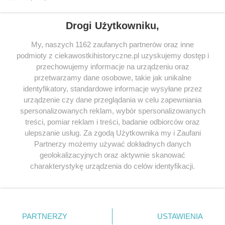
Drogi Użytkowniku,
My, naszych 1162 zaufanych partnerów oraz inne
podmioty z ciekawostkihistoryczne.pl uzyskujemy dostęp i
SERWIS
przechowujemy informacje na urządzeniu oraz
przetwarzamy dane osobowe, takie jak unikalne
SPOŁECZNOŚĆ
identyfikatory, standardowe informacje wysyłane przez
urządzenie czy dane przeglądania w celu zapewniania
WSPÓŁPRACA
spersonalizowanych reklam, wybór spersonalizowanych
KONTAKT
treści, pomiar reklam i treści, badanie odbiorców oraz
ulepszanie usług. Za zgodą Użytkownika my i Zaufani
Partnerzy możemy używać dokładnych danych
geolokalizacyjnych oraz aktywnie skanować
charakterystykę urządzenia do celów identyfikacji.
ODWIEDŹ RÓWNIEŻ:
Ponieważ cenimy Twoją prywatność, prosimy o zgodę na
korzystanie z tych technologii poprzez kliknięcie
„Akceptuję”. Zgoda jest dobrowolna i zawsze możesz ją
zmienić/wycofać klikając przycisk ustawień prywatności
PARTNERZY
USTAWIENIA
znajdujący się w lewym dolnym rogu strony
. Niektóre
Lubimyczytac.pl • Największy serwis o