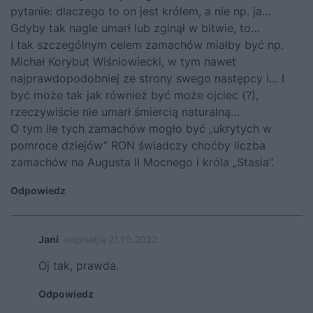
pytanie: dlaczego to on jest królem, a nie np. ja…
Gdyby tak nagle umarł lub zginął w bitwie, to…
I tak szczególnym celem zamachów miałby być np.
Michał Korybut Wiśniowiecki, w tym nawet
najprawdopodobniej ze strony swego następcy i… I
być może tak jak również być może ojciec (?),
rzeczywiście nie umarł śmiercią naturalną…
O tym ile tych zamachów mogło być „ukrytych w
pomroce dziejów” RON świadczy choćby liczba
zamachów na Augusta II Mocnego i króla „Stasia”.
Odpowiedz
Janí
napisał/a 21.10.2022
Oj tak, prawda.
Odpowiedz