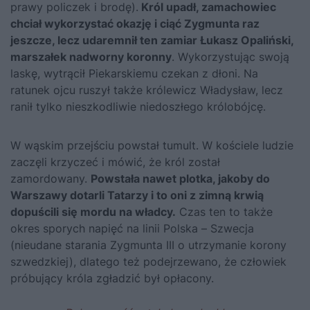
prawy policzek i brodę).
Król upadł, zamachowiec
chciał wykorzystać okazję i ciąć Zygmunta raz
jeszcze, lecz udaremnił ten zamiar Łukasz Opaliński,
marszałek nadworny koronny
. Wykorzystując swoją
laskę, wytrącił Piekarskiemu czekan z dłoni. Na
ratunek ojcu ruszył także królewicz Władysław, lecz
ranił tylko nieszkodliwie niedoszłego królobójcę.
W wąskim przejściu powstał tumult. W kościele ludzie
zaczęli krzyczeć i mówić, że król został
zamordowany.
Powstała nawet plotka, jakoby do
Warszawy dotarli Tatarzy i to oni z zimną krwią
dopuścili się mordu na władcy.
Czas ten to także
okres sporych napięć na linii Polska – Szwecja
(nieudane starania Zygmunta III o utrzymanie korony
szwedzkiej), dlatego też podejrzewano, że człowiek
próbujący króla zgładzić był opłacony.