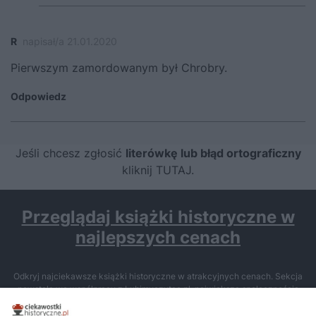
R
napisał/a 21.01.2020
Pierwszym zamordowanym był Chrobry.
Odpowiedz
Jeśli chcesz zgłosić
literówkę lub błąd ortograficzny
kliknij TUTAJ
.
Przeglądaj książki historyczne w
najlepszych cenach
Odkryj najciekawsze książki historyczne w atrakcyjnych cenach. Sekcja
powstała we współpracy z Lubimyczytac.pl, największą społecznością
miłośników literatury w Polsce – dzięki temu możesz wybierać spośród
tytułów najwyżej ocenianych przez czytelników.