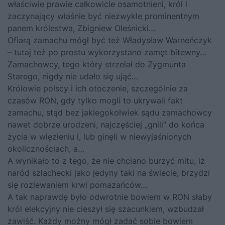
właściwie prawie całkowicie osamotnieni, król i
zaczynający właśnie być niezwykle prominentnym
panem królestwa, Zbigniew Oleśnicki…
Ofiarą zamachu mógł być też Władysław Warneńczyk
– tutaj też po prostu wykorzystano zamęt bitewny…
Zamachowcy, tego który strzelał do Zygmunta
Starego, nigdy nie udało się ująć…
Królowie polscy i ich otoczenie, szczególnie za
czasów RON, gdy tylko mogli to ukrywali fakt
zamachu, stąd bez jakiegokolwiek sądu zamachowcy
nawet dobrze urodzeni, najczęściej „gnili” do końca
życia w więzieniu i, lub ginęli w niewyjaśnionych
okolicznościach, a…
A wynikało to z tego, że nie chciano burzyć mitu, iż
naród szlachecki jako jedyny taki na świecie, brzydzi
się rozlewaniem krwi pomazańców…
A tak naprawdę było odwrotnie bowiem w RON słaby
król elekcyjny nie cieszył się szacunkiem, wzbudzał
zawiść. Każdy możny mógł zadać sobie bowiem