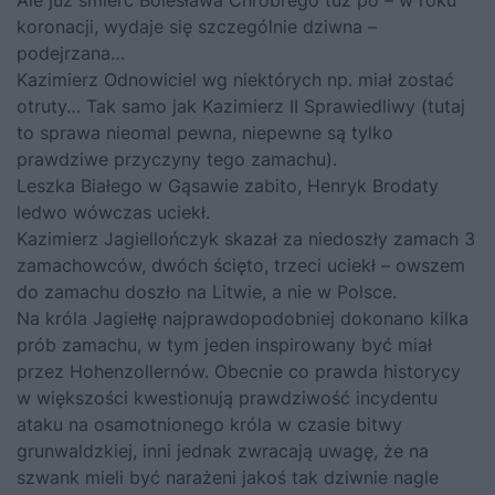
Ale już śmierć Bolesława Chrobrego tuż po – w roku
koronacji, wydaje się szczególnie dziwna –
podejrzana…
Kazimierz Odnowiciel wg niektórych np. miał zostać
otruty… Tak samo jak Kazimierz II Sprawiedliwy (tutaj
to sprawa nieomal pewna, niepewne są tylko
prawdziwe przyczyny tego zamachu).
Leszka Białego w Gąsawie zabito, Henryk Brodaty
ledwo wówczas uciekł.
Kazimierz Jagiellończyk skazał za niedoszły zamach 3
zamachowców, dwóch ścięto, trzeci uciekł – owszem
do zamachu doszło na Litwie, a nie w Polsce.
Na króla Jagiełłę najprawdopodobniej dokonano kilka
prób zamachu, w tym jeden inspirowany być miał
przez Hohenzollernów. Obecnie co prawda historycy
w większości kwestionują prawdziwość incydentu
ataku na osamotnionego króla w czasie bitwy
grunwaldzkiej, inni jednak zwracają uwagę, że na
szwank mieli być narażeni jakoś tak dziwnie nagle