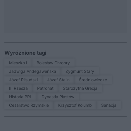
Wyróżnione tagi
Mieszko I
Bolesław Chrobry
Jadwiga Andegaweńska
Zygmunt Stary
Józef Piłsudski
Józef Stalin
średniowiecze
III Rzesza
patronat
Starożytna Grecja
Historia PRL
Dynastia Piastów
Cesarstwo Rzymskie
Krzysztof Kolumb
sanacja