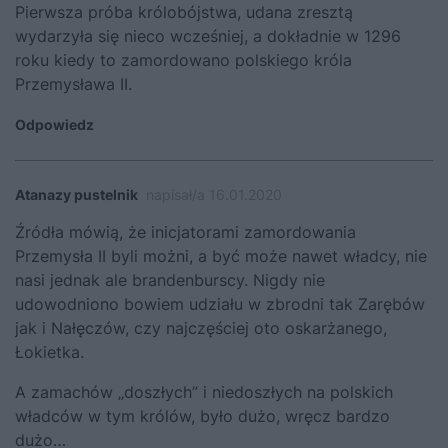
Pierwsza próba królobójstwa, udana zresztą
wydarzyła się nieco wcześniej, a dokładnie w 1296
roku kiedy to zamordowano polskiego króla
Przemysława II.
Odpowiedz
Atanazy pustelnik
napisał/a 16.01.2020
Źródła mówią, że inicjatorami zamordowania
Przemysła II byli możni, a być może nawet władcy, nie
nasi jednak ale brandenburscy. Nigdy nie
udowodniono bowiem udziału w zbrodni tak Zarębów
jak i Nałęczów, czy najczęściej oto oskarżanego,
Łokietka.
A zamachów „doszłych” i niedoszłych na polskich
władców w tym królów, było dużo, wręcz bardzo
dużo…