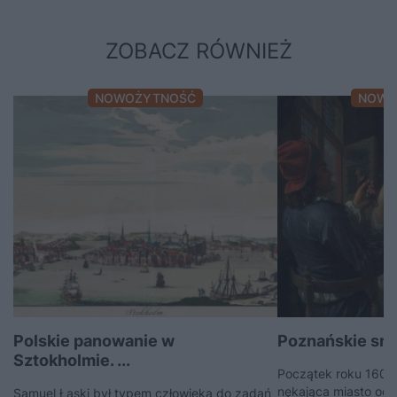
ZOBACZ RÓWNIEŻ
NOWOŻYTNOŚĆ
NOWO
Polskie panowanie w
Poznańskie srebr
Sztokholmie. ...
Początek roku 1601
nękająca miasto od k
Samuel Łaski był typem człowieka do zadań