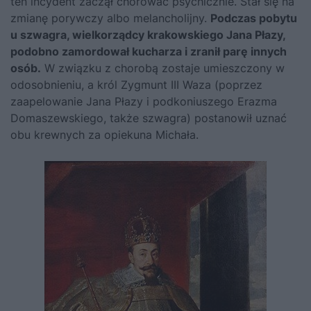
ten incydent zaczął chorować psychicznie. Stał się na
zmianę porywczy albo melancholijny.
Podczas pobytu
u szwagra, wielkorządcy krakowskiego Jana Płazy,
podobno zamordował kucharza i zranił parę innych
osób.
W związku z chorobą zostaje umieszczony w
odosobnieniu, a król Zygmunt III Waza (poprzez
zaapelowanie Jana Płazy i podkoniuszego Erazma
Domaszewskiego, także szwagra) postanowił uznać
obu krewnych za opiekuna Michała.