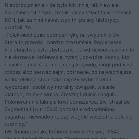
Nieporozumienie – że było ich mniej niż niewiele,
związane jest z tym, że tak nasza szlachta w czasach
RON, jak za nimi nawet wybitni polscy historycy,
uważali, że:
„Polak niechętnie podnosił rękę na swych królów.
Stara to prawda i bardzo zrozumiała. Popierwsze,
królobójstwo było zbyteczne, bo od dawiendawna nikt
nie doznawał królewskiej tyranji, powtóre, każdy, kto
chciał się mścić za mniemaną krzywdę, mógł podnieść
rokosz albo zerwać sejm, potrzecie, co najważniejsza,
wolna elekcja stwarzała między wybrańcem i
wyborcami osobliwy moralny związek, właśnie
dlatego, że była wolna. Zresztą i dulcis sanguis
Polonorum nie łaknęła krwi pomazańca. Zw. strzał do
Zygmunta I (w r. 1523) pozostaje odosobnioną
zagadką i niewiadomo, czy wogóle wyszedł z polskiej
rusznicy.”
(W. Konopczyński, Królobójstwo w Polsce, 1934.)