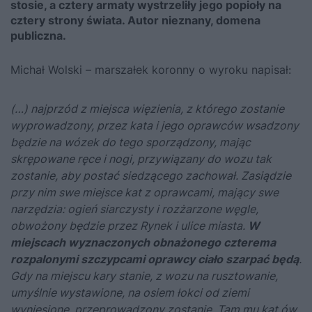
stosie, a cztery armaty wystrzeliły jego popioły na
cztery strony świata. Autor nieznany, domena
publiczna.
Michał Wolski – marszałek koronny o wyroku napisał:
(…) najprzód z miejsca więzienia, z którego zostanie
wyprowadzony, przez kata i jego oprawców wsadzony
będzie na wózek do tego sporządzony, mając
skrępowane ręce i nogi, przywiązany do wozu tak
zostanie, aby postać siedzącego zachował. Zasiądzie
przy nim swe miejsce kat z oprawcami, mający swe
narzędzia: ogień siarczysty i rozżarzone węgle,
obwożony będzie przez Rynek i ulice miasta.
W
miejscach wyznaczonych obnażonego czterema
rozpalonymi szczypcami oprawcy ciało szarpać będą
.
Gdy na miejscu kary stanie, z wozu na rusztowanie,
umyślnie wystawione, na osiem łokci od ziemi
wyniesione, przeprowadzony zostanie. Tam mu kat ów