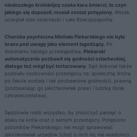
niedoszłego królobójcę czeka kara śmierci, to czyn
jakiego się dopuścił, musiał zostać potępiony.
Wszak
ucierpiał stan szlachecki i cała Rzeczpospolita.
Choroba psychiczna Michała Piekarskiego nie była
brana pod uwagę jako element łagodzący.
Po
dokonaniu takiego przestępstwa,
Piekarski
automatycznie pozbawił się godności szlacheckiej,
dlatego też mógł być torturowany.
Sąd dokonał także
podziału osobowości przestępcy na: społeczną (która
po fakcie została i tak pozbawiona godności), prawną
(pozbawiając go jakichkolwiek praw) i ludzką (brak
człowieczeństwa).
Sędziowie robili wszystko, by zniszczyć pamięć o
ataku na króla oraz o samym przestępcy. Potępiono
potomków Piekarskiego; nie mogli sprawować
jakichkolwiek urzędów (choć o nich nic nie wiadomo).