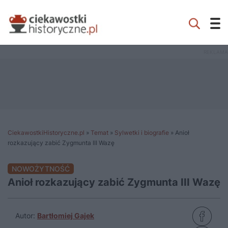
CiekawostkiHistoryczne.pl
»
Temat
»
Sylwetki i biografie
»
Anioł
rozkazujący zabić Zygmunta III Wazę
NOWOŻYTNOŚĆ
Anioł rozkazujący zabić Zygmunta III Wazę
Autor:
Bartłomiej Gajek