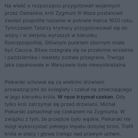
Na wieść o rozpoczęciu przygotowań wojennych
przez Osmanów, król Zygmunt III Waza postanowił
zwołać pospolite ruszenie w połowie marca 1620 roku.
Tymczasem Tatarzy krymscy przygotowywali się do
wojny i w sierpniu wyruszyli w kierunku
Rzeczpospolitej. Głównym punktem zbornym miała
być Cecora. Bitwa rozegrała się na przełomie września
i października i niestety została przegrana. Trwoga
jaka zapanowała w Warszawie była niewyobrażalna.
Piekarski schował się za wielkimi drzwiami
prowadzącymi do kolegiaty i czekał na zmierzającego
w jego kierunku króla.
W ręce trzymał czekan
. Gdy
tylko król zatrzymał się przed drzwiami, Michał
Piekarski zamachnął się czekanem na Zygmunta. W
związku z tym, że przejście było wąskie, Piekarski nie
mógł wykorzystać pełnego impetu dobytej broni. Trafił
króla w plecy i głowę (raniąc nad prawym uchem,