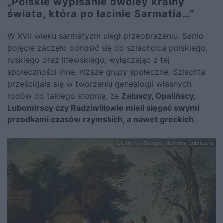
„Polskie wypisanie dwoiey krainy
świata, która po łacinie Sarmatia…”
W XVII wieku sarmatyzm uległ przeobrażeniu. Samo
pojęcie zaczęło odnosić się do szlachcica polskiego,
ruskiego oraz litewskiego, wyłączając z tej
społeczności inne, niższe grupy społeczne. Szlachta
prześcigała się w tworzeniu genealogii własnych
rodów do takiego stopnia, że
Załuscy, Opalińscy,
Lubomirscy czy Radziwiłłowie mieli sięgać swymi
przodkami czasów rzymskich, a nawet greckich
.
fot.Korneli Szlegel, domena publiczna