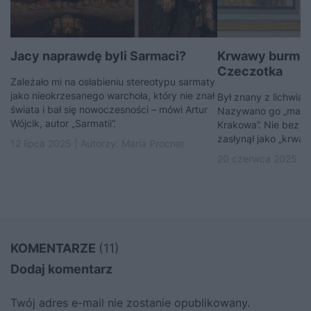
Jacy naprawdę byli Sarmaci?
Krwawy burmis
Czeczotka
Zależało mi na osłabieniu stereotypu sarmaty
jako nieokrzesanego warchoła, który nie znał
Był znany z lichwiar
świata i bał się nowoczesności – mówi Artur
Nazywano go „małym
Wójcik, autor „Sarmatii”.
Krakowa”. Nie bez 
zasłynął jako „krwaw
12 lipca 2025 | Autorzy:
Maria Procner
20 czerwca 2025 | 
KOMENTARZE
(11)
Dodaj komentarz
Twój adres e-mail nie zostanie opublikowany.