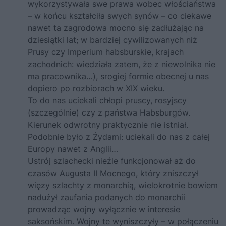
wykorzystywała swe prawa wobec włościaństwa
– w końcu kształciła swych synów – co ciekawe
nawet ta zagrodowa mocno się zadłużając na
dziesiątki lat; w bardziej cywilizowanych niż
Prusy czy Imperium habsburskie, krajach
zachodnich: wiedziała zatem, że z niewolnika nie
ma pracownika…), srogiej formie obecnej u nas
dopiero po rozbiorach w XIX wieku.
To do nas uciekali chłopi pruscy, rosyjscy
(szczególnie) czy z państwa Habsburgów.
Kierunek odwrotny praktycznie nie istniał.
Podobnie było z Żydami: uciekali do nas z całej
Europy nawet z Anglii…
Ustrój szlachecki nieźle funkcjonował aż do
czasów Augusta II Mocnego, który zniszczył
więzy szlachty z monarchią, wielokrotnie bowiem
nadużył zaufania podanych do monarchii
prowadząc wojny wyłącznie w interesie
saksońskim. Wojny te wyniszczyły – w połączeniu