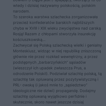
wtedy i dzisiaj nazywamy polskością, polskim
narodem.
To szeroka warstwa szlachecka zorganizowała
przecież konfederatów barskich najbliższych
chyba w XVIII i XIX wieku zwycięstwa nad carską
Rosją! Razem z chłopami stworzyła insurekcję
kościuszkowską…
Zachwycał się Polską szlachecką wielki i genialny
Monteskiusz, widząc w niej republikę zniszczoną
głównie nie przez rozkład wewnętrzny, a przez
podstępnych „barbarzyńskich” sąsiadów
(wieszczył ich upadek zwłaszcza Prus, a
odrodzenie Polski!). Podziwiał szlachtę polską, tą
szlachtę tak opluwaną przez pozytywistyczną i
PRL- owską (i jakoś mnie to „sąsiedztwo”
ideologiczne nie dziwi) propagandę. Dodajmy
szlachtę opluwaną wyjątkowo perfidnie i
skutecznie, skoro nawet jeszcze dzisiaj