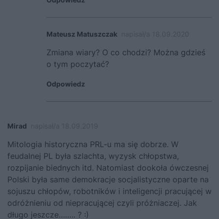
Mateusz Matuszczak
napisał/a 18.09.2020
Zmiana wiary? O co chodzi? Można gdzieś
o tym poczytać?
Odpowiedz
Mirad
napisał/a 18.09.2019
Mitologia historyczna PRL-u ma się dobrze. W
feudalnej PL była szlachta, wyzysk chłopstwa,
rozpijanie biednych itd. Natomiast dookoła ówczesnej
Polski była same demokracje socjalistyczne oparte na
sojuszu chłopów, robotników i inteligencji pracującej w
odróżnieniu od niepracującej czyli próżniaczej. Jak
długo jeszcze…….. ? :)