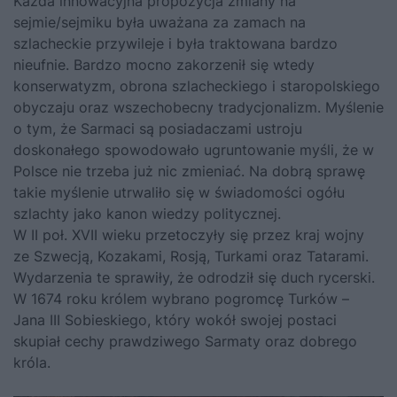
Każda innowacyjna propozycja zmiany na
sejmie/sejmiku była uważana za zamach na
szlacheckie przywileje i była traktowana bardzo
nieufnie. Bardzo mocno zakorzenił się wtedy
konserwatyzm, obrona szlacheckiego i staropolskiego
obyczaju oraz wszechobecny tradycjonalizm. Myślenie
o tym, że Sarmaci są posiadaczami ustroju
doskonałego spowodowało ugruntowanie myśli, że w
Polsce nie trzeba już nic zmieniać. Na dobrą sprawę
takie myślenie utrwaliło się w świadomości ogółu
szlachty jako kanon wiedzy politycznej.
W II poł. XVII wieku przetoczyły się przez kraj wojny
ze Szwecją, Kozakami, Rosją, Turkami oraz Tatarami.
Wydarzenia te sprawiły, że odrodził się duch rycerski.
W 1674 roku królem wybrano pogromcę Turków –
Jana III Sobieskiego
, który wokół swojej postaci
skupiał cechy prawdziwego Sarmaty oraz dobrego
króla.