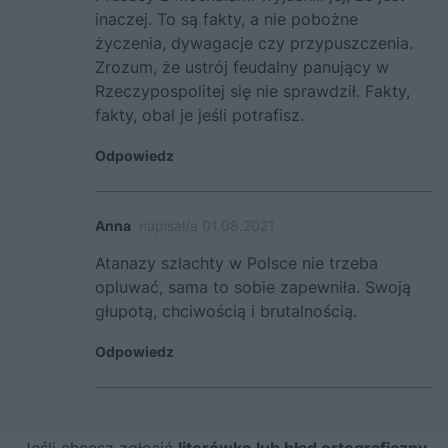
inaczej. To są fakty, a nie pobożne
życzenia, dywagacje czy przypuszczenia.
Zrozum, że ustrój feudalny panujący w
Rzeczypospolitej się nie sprawdził. Fakty,
fakty, obal je jeśli potrafisz.
Odpowiedz
Anna
napisał/a 01.08.2021
Atanazy szlachty w Polsce nie trzeba
opluwać, sama to sobie zapewniła. Swoją
głupotą, chciwością i brutalnością.
Odpowiedz