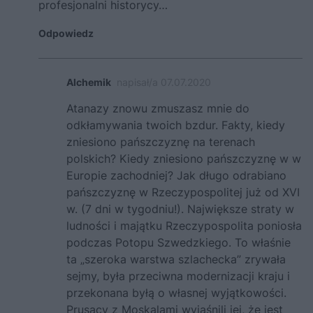
profesjonalni historycy…
Odpowiedz
Alchemik
napisał/a 07.07.2020
Atanazy znowu zmuszasz mnie do
odkłamywania twoich bzdur. Fakty, kiedy
zniesiono pańszczyznę na terenach
polskich? Kiedy zniesiono pańszczyznę w w
Europie zachodniej? Jak długo odrabiano
pańszczyznę w Rzeczypospolitej już od XVI
w. (7 dni w tygodniu!). Największe straty w
ludności i majątku Rzeczypospolita poniosła
podczas Potopu Szwedzkiego. To właśnie
ta „szeroka warstwa szlachecka” zrywała
sejmy, była przeciwna modernizacji kraju i
przekonana byłą o własnej wyjątkowości.
Prusacy z Moskalami wyjaśnili jej, że jest