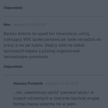
Odpowiedz
Max
napisał/a 19.09.2019
Bardzo dobrze że upadł ten niewolniczy ustrój,
traktujący 90% społeczeństwa jak tanie narzędzia do
pracy a nie jak ludzie. Głupcy sami na siebie
sprowadzili klęske a później organizowali
beznadziejne powstania.
Odpowiedz
Atanazy Pustelnik
napisał/a 23.09.2019
…ten „niewolniczy ustrój” panował także i w
krajach ościennych w znacznie bardziej srogiej
formie (nasza szlachta nie w pełni