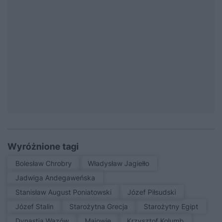
Wyróżnione tagi
Bolesław Chrobry
Władysław Jagiełło
Jadwiga Andegaweńska
Stanisław August Poniatowski
Józef Piłsudski
Józef Stalin
Starożytna Grecja
Starożytny Egipt
Dynastia Wazów
Majowie
Krzysztof Kolumb