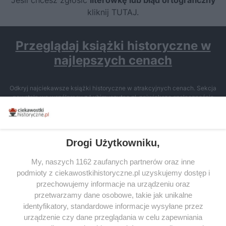
Jeśli chcesz zgłosić
literówkę lub błąd ortograficzny
kliknij TUTAJ
.
Przeglądaj książki historyczne w
najlepszych cenach
Odkryj najciekawsze książki historyczne w atrakcyjnych cenach. Sekcja
powstała we współpracy z Lubimyczytac.pl, największą społecznością
miłośników literatury w Polsce – dzięki temu możesz wybierać spośród
tytułów najwyżej ocenianych przez czytelników.
Drogi Użytkowniku,
My, naszych 1162 zaufanych partnerów oraz inne
podmioty z ciekawostkihistoryczne.pl uzyskujemy dostęp i
SERWIS
przechowujemy informacje na urządzeniu oraz
przetwarzamy dane osobowe, takie jak unikalne
SPOŁECZNOŚĆ
identyfikatory, standardowe informacje wysyłane przez
urządzenie czy dane przeglądania w celu zapewniania
WSPÓŁPRACA