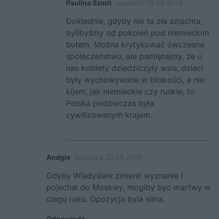
Paulina Szmit
napisał/a 18.09.2019
Dokładnie, gdyby nie ta zła szlachta,
bylibyśmy od pokoleń pod niemieckim
butem. Można krytykować ówczesne
społeczeństwo, ale pamiętajmy, że u
nas kobiety dziedziczyły wsie, dzieci
były wychowywane w bliskości, a nie
kijem, jak niemieckie czy ruskie, to
Polska podówczas była
cywilizowanym krajem.
Andgie
napisał/a 20.09.2019
Gdyby Wladyslaw zmienil wyznanie I
pojechal do Moskwy, moglby byc martwy w
ciagu roku. Opozycja byla silna.
Odpowiedz