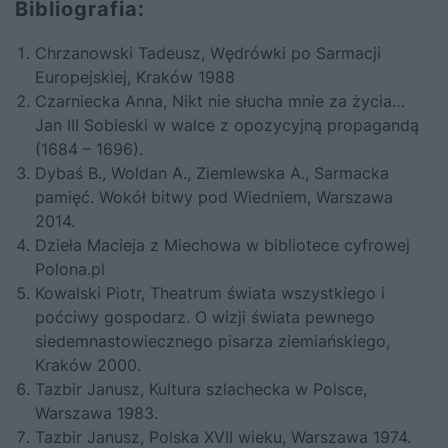
Bibliografia:
Chrzanowski Tadeusz, Wędrówki po Sarmacji
Europejskiej, Kraków 1988
Czarniecka Anna, Nikt nie słucha mnie za życia…
Jan III Sobieski w walce z opozycyjną propagandą
(1684 – 1696).
Dybaś B., Woldan A., Ziemlewska A.,
Sarmacka
pamięć. Wokół bitwy pod Wiedniem
, Warszawa
2014.
Dzieła Macieja z Miechowa w bibliotece cyfrowej
Polona.pl
Kowalski Piotr,
Theatrum świata wszystkiego i
poćciwy gospodarz. O wizji świata pewnego
siedemnastowiecznego pisarza ziemiańskiego
,
Kraków 2000.
Tazbir Janusz,
Kultura szlachecka w Polsce
,
Warszawa 1983.
Tazbir Janusz, Polska XVII wieku, Warszawa 1974.