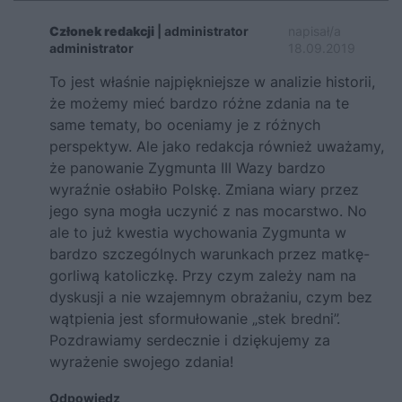
Członek redakcji
| administrator
napisał/a
administrator
18.09.2019
To jest właśnie najpiękniejsze w analizie historii,
że możemy mieć bardzo różne zdania na te
same tematy, bo oceniamy je z różnych
perspektyw. Ale jako redakcja również uważamy,
że panowanie Zygmunta III Wazy bardzo
wyraźnie osłabiło Polskę. Zmiana wiary przez
jego syna mogła uczynić z nas mocarstwo. No
ale to już kwestia wychowania Zygmunta w
bardzo szczególnych warunkach przez matkę-
gorliwą katoliczkę. Przy czym zależy nam na
dyskusji a nie wzajemnym obrażaniu, czym bez
wątpienia jest sformułowanie „stek bredni”.
Pozdrawiamy serdecznie i dziękujemy za
wyrażenie swojego zdania!
Odpowiedz