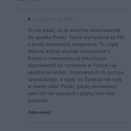
R
napisał/a 18.09.2019
To nie pisać, że to szlachta doprowadziła
do upadku Polski. Teoria wymyślona za PRL
u przez sowieckich okupantow. To rządy
Wazow, którzy słuchali wytycznych z
Rzymu o nawracaniu na katolicyzm
doprowadził do rozlamow w Polsce i jej
upadku na koniec. Doprowadzili do potopu
szwedzkiego, a nigdy by Szwecja nie była
w stanie zalać Polski, gdyby protestanci
sami ich nie wypuścili i gdyby król miał
poparcie.
Odpowiedz