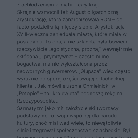
z ochłodzeniem klimatu – cały kraj.
Skrajnie wzmocnił też August oligarchiczną
arystokrację, która zanarchizowała RON – de
facto podzieliła ją między siebie. Arystokracja
XVIII-wieczna zaniedbała miasta, które miała w
posiadaniu. To ona, a nie szlachta była bowiem
rzeczywiście „egoistyczna, próżna,” wewnętrznie
skłócona „i prymitywna” – często mimo
bogactwa, marnie wykształcona przez
nadwornych guwernerów. „Głupsza” więc często
wyraźnie od sporej części swojej szlacheckiej
klienteli. Jak mówił słusznie Chmielnicki w
„Potopie” – to „królewięta” podnoszą rękę na
Rzeczypospolitą…
Sarmatyzm jako mit założycielski tworzący
podstawy do rozwoju wspólnej dla narodu
kultury, choć miał wad wiele, to niewątpliwie
silnie integrował społeczeństwo szlacheckie. Był
bowiem (i ciągle jest?) spajający, tworzący to co