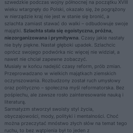
szwedzkie podczas wojny północnej na początku XVIII
wieku wtargnęły do Polski, okazało się, że pogrążony
w nierządzie kraj nie jest w stanie się bronić, a
szlachta zamiast stawać do walki – odbudowuje swoje
majątki.
Szlachta stała się egoistyczna, próżna,
niezorganizowana i prymitywna
. Czasy jakie nastały
nie były piękne. Nastał głęboki upadek. Szlachcic
oprócz swojego podwórka nic więcej nie widział, a
nawet nie chciał zapewne zobaczyć.
Musiały w końcu nadejść czasy reform, prób zmian.
Przeprowadzano w wielkich majątkach ziemskich
oczynszowania. Rozbudzony został ruch umysłowy
oraz polityczno – społeczna myśl reformatorska. Bez
pośpiechu, ale zawsze rosło zainteresowanie nauką i
literaturą.
Sarmatyzm stworzył swoisty styl życia,
obyczajowości, mody, polityki i mentalności. Choć
można przeczytać mnóstwo złych słów na temat tego
ruchu, to bez wątpienia był to jeden z