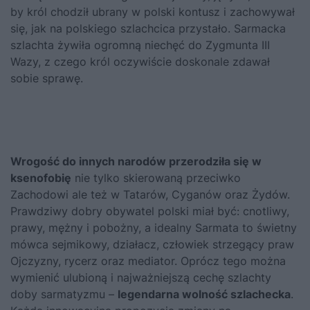
by król chodził ubrany w polski kontusz i zachowywał
się, jak na polskiego szlachcica przystało. Sarmacka
szlachta żywiła ogromną niechęć do
Zygmunta III
Wazy
, z czego król oczywiście doskonale zdawał
sobie sprawę.
Wrogość do innych narodów przerodziła się w
ksenofobię
nie tylko skierowaną przeciwko
Zachodowi ale też w Tatarów, Cyganów oraz Żydów.
Prawdziwy dobry obywatel polski miał być: cnotliwy,
prawy, mężny i pobożny, a idealny Sarmata to świetny
mówca sejmikowy, działacz, człowiek strzegący praw
Ojczyzny, rycerz oraz mediator. Oprócz tego można
wymienić ulubioną i najważniejszą cechę szlachty
doby sarmatyzmu –
legendarna wolność szlachecka
.