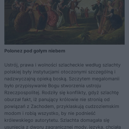
Polonez pod gołym niebem
Ustrój, prawa i wolności szlacheckie według szlachty
polskiej były instytucjami otoczonymi szczególną i
nadzwyczajną opieką boską. Szczytem megalomanii
było przypisywanie Bogu stworzenia ustroju
Rzeczpospolitej. Rodziły się konflikty, gdyż szlachtę
oburzał fakt, iż panujący królowie nie stronią od
powiązań z Zachodem, przyklaskują cudzoziemskim
modom i robią wszystko, by nie podnieść
królewskiego autorytetu. Szlachta domagała się
usunięcia z dworu zagranicznej mody, języka, chciała