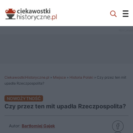
CiekawostkiHistoryczne.pl
»
Miejsce
»
Historia Polski
»
Czy przez ten mit
upadła Rzeczpospolita?
NOWOŻYTNOŚĆ
Czy przez ten mit upadła Rzeczpospolita?
Autor:
Bartłomiej Gajek