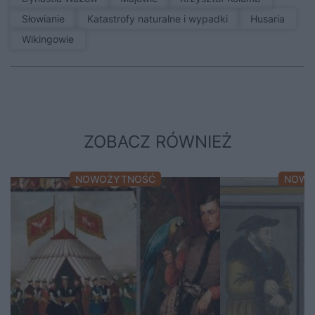
Słowianie
Katastrofy naturalne i wypadki
Husaria
Wikingowie
ZOBACZ RÓWNIEŻ
NOWOŻYTNOŚĆ
NOWO