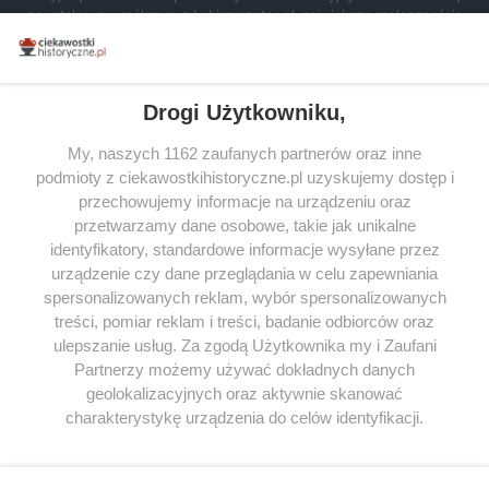
powstała we współpracy z Lubimyczytac.pl, największą społecznością
miłośników literatury w Polsce – dzięki temu możesz wybierać spośród
tytułów najwyżej ocenianych przez czytelników.
Drogi Użytkowniku,
My, naszych 1162 zaufanych partnerów oraz inne
podmioty z ciekawostkihistoryczne.pl uzyskujemy dostęp i
SERWIS
przechowujemy informacje na urządzeniu oraz
przetwarzamy dane osobowe, takie jak unikalne
SPOŁECZNOŚĆ
identyfikatory, standardowe informacje wysyłane przez
urządzenie czy dane przeglądania w celu zapewniania
WSPÓŁPRACA
spersonalizowanych reklam, wybór spersonalizowanych
KONTAKT
treści, pomiar reklam i treści, badanie odbiorców oraz
ulepszanie usług. Za zgodą Użytkownika my i Zaufani
Partnerzy możemy używać dokładnych danych
geolokalizacyjnych oraz aktywnie skanować
charakterystykę urządzenia do celów identyfikacji.
ODWIEDŹ RÓWNIEŻ:
Ponieważ cenimy Twoją prywatność, prosimy o zgodę na
korzystanie z tych technologii poprzez kliknięcie