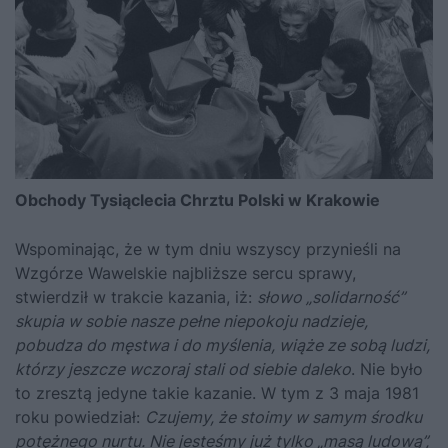
Obchody Tysiąclecia Chrztu Polski w Krakowie
Wspominając, że w tym dniu wszyscy przynieśli na
Wzgórze Wawelskie najbliższe sercu sprawy,
stwierdził w trakcie kazania, iż:
słowo „solidarność”
skupia w sobie nasze pełne niepokoju nadzieje,
pobudza do męstwa i do myślenia, wiąże ze sobą ludzi,
którzy jeszcze wczoraj stali od siebie daleko
. Nie było
to zresztą jedyne takie kazanie. W tym z 3 maja 1981
roku powiedział:
Czujemy, że stoimy w samym środku
potężnego nurtu. Nie jesteśmy już tylko „masą ludową”,