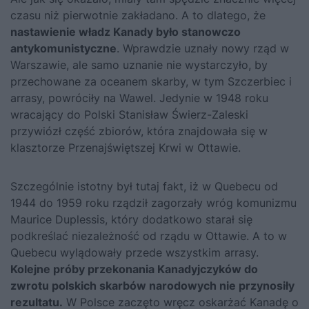
czasu niż pierwotnie zakładano. A to dlatego, że
nastawienie władz Kanady było stanowczo
antykomunistyczne
. Wprawdzie uznały nowy rząd w
Warszawie, ale samo uznanie nie wystarczyło, by
przechowane za oceanem skarby, w tym Szczerbiec i
arrasy, powróciły na Wawel. Jedynie w 1948 roku
wracający do Polski Stanisław Świerz-Zaleski
przywiózł część zbiorów, która znajdowała się w
klasztorze Przenajświętszej Krwi w Ottawie.
Szczególnie istotny był tutaj fakt, iż w Quebecu od
1944 do 1959 roku rządził zagorzały wróg komunizmu
Maurice Duplessis, który dodatkowo starał się
podkreślać niezależność od rządu w Ottawie. A to w
Quebecu wylądowały przede wszystkim arrasy.
Kolejne próby przekonania Kanadyjczyków do
zwrotu polskich skarbów narodowych nie przynosiły
rezultatu.
W Polsce zaczęto wręcz oskarżać Kanadę o