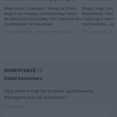
Miała zostać zrównana z ziemią, by zrobić
Minęły czasy zaboró
miejsce dla nowego, nazistowskiego tworu.
hitlerowskiej. Odes
Ale Warszawa przetrwała, choć pierwsze lata
znalazł się w demok
jej odbudowy nie były łatwe.
rzeczywistości. Jaką
1 września 2023 | Autorzy:
Herbert Gnaś
30 czerwca 2023 | 
KOMENTARZE
(1)
Dodaj komentarz
Twój adres e-mail nie zostanie opublikowany.
Wymagane pola są oznaczone
*
KOMENTARZ