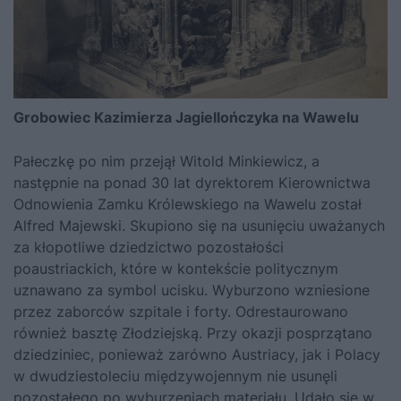
Grobowiec Kazimierza Jagiellończyka na Wawelu
Pałeczkę po nim przejął Witold Minkiewicz, a
następnie na ponad 30 lat dyrektorem Kierownictwa
Odnowienia Zamku Królewskiego na Wawelu został
Alfred Majewski. Skupiono się na usunięciu uważanych
za kłopotliwe dziedzictwo pozostałości
poaustriackich, które w kontekście politycznym
uznawano za symbol ucisku. Wyburzono wzniesione
przez zaborców szpitale i forty. Odrestaurowano
również basztę Złodziejską. Przy okazji posprzątano
dziedziniec, ponieważ zarówno Austriacy, jak i Polacy
w dwudziestoleciu międzywojennym nie usunęli
pozostałego po wyburzeniach materiału. Udało się w