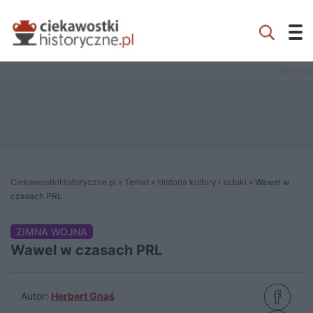
CiekawostkiHistoryczne.pl
»
Temat
»
Historia kultury i sztuki
»
Wawel w
czasach PRL
ZIMNA WOJNA
Wawel w czasach PRL
Autor:
Herbert Gnaś