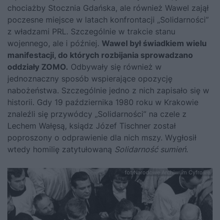
chociażby Stocznia Gdańska, ale również Wawel zajął
poczesne miejsce w latach konfrontacji „Solidarności”
z władzami PRL. Szczególnie w trakcie stanu
wojennego, ale i później.
Wawel był świadkiem wielu
manifestacji, do których rozbijania sprowadzano
oddziały ZOMO.
Odbywały się również w
jednoznaczny sposób wspierające opozycję
nabożeństwa. Szczególnie jedno z nich zapisało się w
historii. Gdy 19 października 1980 roku w Krakowie
znaleźli się przywódcy „Solidarności” na czele z
Lechem Wałęsą
, ksiądz Józef Tischner został
poproszony o odprawienie dla nich mszy. Wygłosił
wtedy homilię zatytułowaną
Solidarność sumień
.
fot.Narodowe Archiwum Cyfrowe