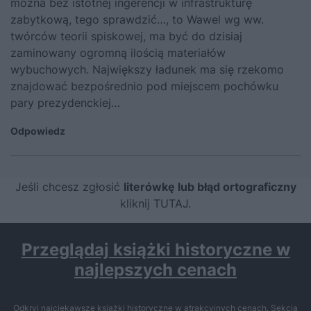
można bez istotnej ingerencji w infrastrukturę
zabytkową, tego sprawdzić…, to Wawel wg ww.
twórców teorii spiskowej, ma być do dzisiaj
zaminowany ogromną ilością materiałów
wybuchowych. Największy ładunek ma się rzekomo
znajdować bezpośrednio pod miejscem pochówku
pary prezydenckiej…
Odpowiedz
Jeśli chcesz zgłosić
literówkę lub błąd ortograficzny
kliknij TUTAJ
.
Przeglądaj książki historyczne w
najlepszych cenach
Odkryj najciekawsze książki historyczne w atrakcyjnych cenach. Sekcja