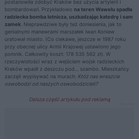
postanowiła zdobyć Kraków bez użycia artylerii i
bombardowań. Przykładowo
na teren Wawelu spadła
radziecka bomba lotnicza, uszkadzając katedrę i sam
zamek
. Nieprawdziwe były też doniesienia, jak to
genialnymi manewrami marszałek Iwan Koniew
uratował miasto. (Co ciekawe, jeszcze w 1987 roku
przy obecnej ulicy Armii Krajowej ustawiono jego
pomnik. Całkowity koszt: 178 535 562 zł). W
rzeczywistości wraz z wejściem wojsk radzieckich
Kraków wpadł z deszczu pod… szambo. Mieszkańcy
zaczęli wypisywać na murach:
Któż nas wreszcie
oswobodzi od naszych oswobodzicieli?