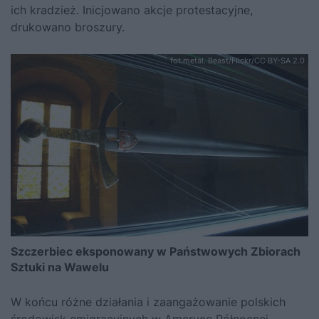
ich kradzież. Inicjowano akcje protestacyjne,
drukowano broszury.
fot.metal. Beast/Flickr/CC BY-SA 2.0
Szczerbiec eksponowany w Państwowych Zbiorach
Sztuki na Wawelu
W końcu różne działania i zaangażowanie polskich
środowisk emigracyjnych w Ameryce Północnej