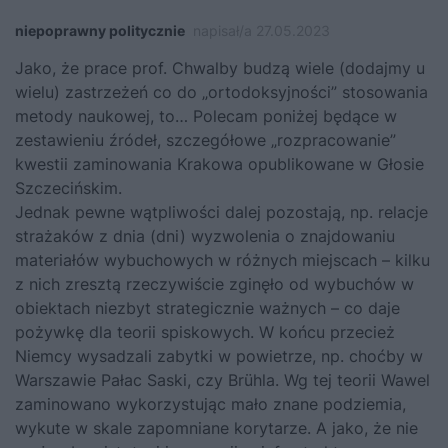
niepoprawny politycznie
napisał/a 27.05.2023
Jako, że prace prof. Chwalby budzą wiele (dodajmy u
wielu) zastrzeżeń co do „ortodoksyjności” stosowania
metody naukowej, to… Polecam poniżej będące w
zestawieniu źródeł, szczegółowe „rozpracowanie”
kwestii zaminowania Krakowa opublikowane w Głosie
Szczecińskim.
Jednak pewne wątpliwości dalej pozostają, np. relacje
strażaków z dnia (dni) wyzwolenia o znajdowaniu
materiałów wybuchowych w różnych miejscach – kilku
z nich zresztą rzeczywiście zginęło od wybuchów w
obiektach niezbyt strategicznie ważnych – co daje
pożywkę dla teorii spiskowych. W końcu przecież
Niemcy wysadzali zabytki w powietrze, np. choćby w
Warszawie Pałac Saski, czy Brühla. Wg tej teorii Wawel
zaminowano wykorzystując mało znane podziemia,
wykute w skale zapomniane korytarze. A jako, że nie