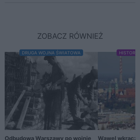
ZOBACZ RÓWNIEŻ
DRUGA WOJNA ŚWIATOWA
HISTORI
Odbudowa Warszawy po wojnie
Wawel wkracza