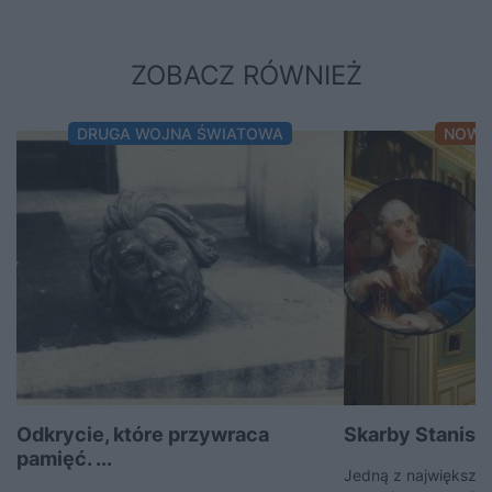
ZOBACZ RÓWNIEŻ
DRUGA WOJNA ŚWIATOWA
NOWO
Odkrycie, które przywraca
Skarby Stanisła
pamięć. ...
Jedną z największych