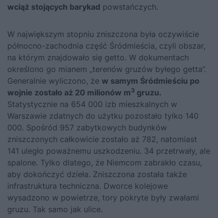
wciąż stojących barykad
powstańczych.
W największym stopniu zniszczona była oczywiście
północno-zachodnia część Śródmieścia, czyli obszar,
na którym znajdowało się getto. W dokumentach
określono go mianem „terenów gruzów byłego getta”.
Generalnie wyliczono, że
w samym Śródmieściu po
3
wojnie zostało aż 20 milionów m
gruzu.
Statystycznie na 654 000 izb mieszkalnych w
Warszawie zdatnych do użytku pozostało tylko 140
000. Spośród 957 zabytkowych budynków
zniszczonych całkowicie zostało aż 782, natomiast
141 uległo poważnemu uszkodzeniu. 34 przetrwały, ale
spalone. Tylko dlatego, że Niemcom zabrakło czasu,
aby dokończyć dzieła. Zniszczona została także
infrastruktura techniczna. Dworce kolejowe
wysadzono w powietrze, tory pokryte były zwałami
gruzu. Tak samo jak ulice.