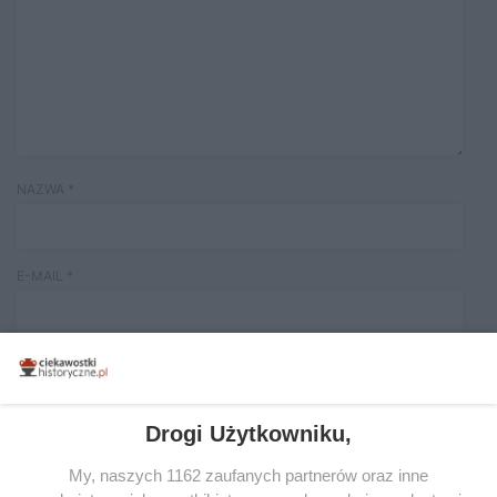
NAZWA
*
E-MAIL
*
Drogi Użytkowniku,
My, naszych 1162 zaufanych partnerów oraz inne