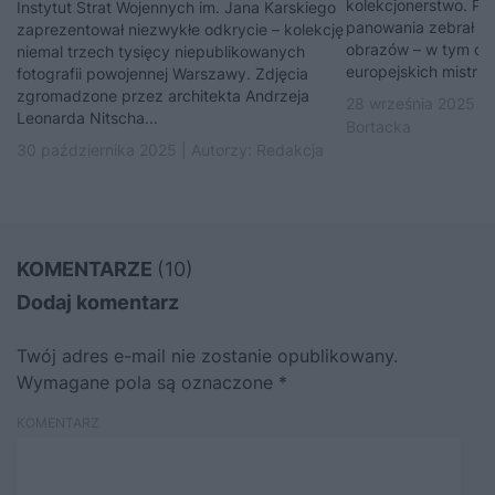
kolekcjonerstwo. P
Instytut Strat Wojennych im. Jana Karskiego
panowania zebrał ni
zaprezentował niezwykłe odkrycie – kolekcję
obrazów – w tym dzi
niemal trzech tysięcy niepublikowanych
europejskich mistrzów
fotografii powojennej Warszawy. Zdjęcia
zgromadzone przez architekta Andrzeja
28 września 2025 | 
Leonarda Nitscha...
Bortacka
30 października 2025 | Autorzy:
Redakcja
KOMENTARZE
(10)
Dodaj komentarz
Twój adres e-mail nie zostanie opublikowany.
Wymagane pola są oznaczone
*
KOMENTARZ