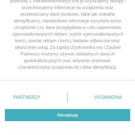
podmioty z ciekawostkihistoryczne.pl uzyskujemy dostęp i
Michał WLKP
napisał/a 01.09.2023
przechowujemy informacje na urządzeniu oraz
Tylko dlaczego cegłami zrabowanymi w całej Polsce? i
przetwarzamy dane osobowe, takie jak unikalne
kiedy oddadzą.
identyfikatory, standardowe informacje wysyłane przez
urządzenie czy dane przeglądania w celu zapewniania
Odpowiedz
spersonalizowanych reklam, wybór spersonalizowanych
treści, pomiar reklam i treści, badanie odbiorców oraz
ulepszanie usług. Za zgodą Użytkownika my i Zaufani
koko
napisał/a 02.09.2023
Partnerzy możemy używać dokładnych danych
geolokalizacyjnych oraz aktywnie skanować
> i kiedy oddadzą.
charakterystykę urządzenia do celów identyfikacji.
Poszły na odbudowę zrujnowanej stolicy. Może
Ponieważ cenimy Twoją prywatność, prosimy o zgodę na
pretensje mniej do najeźdźcy? Jestem pełen
korzystanie z tych technologii poprzez kliknięcie
podziwu, że odbudowali, choćby zamek
„Akceptuję”. Zgoda jest dobrowolna i zawsze możesz ją
królewski. Tobie tych pieniędzy nie zrabowali,
zmienić/wycofać klikając przycisk ustawień prywatności
PARTNERZY
USTAWIENIA
byś mógł w tej sprawie zabrać głos.
znajdujący się w lewym dolnym rogu strony
. Niektóre
rodzaje przetwarzania danych nie wymagają zgody
Odpowiedz
użytkownika, ale masz prawo sprzeciwić się takiemu
Akceptuję
przetwarzaniu. Preferencje będą miały zastosowania tylko
na tej witrynie.
Ofelia
napisał/a 06.09.2023