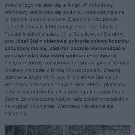
świecie tego nie dało się uniknąć. W odbudowę
Warszawy wmieszała się polityka, która wpłynęła na
jej kształt. Socrealistyczny. Decyzję o odbudowie
podjął 3 stycznia 1945 roku jeszcze rząd lubelski.
Później inspiracja szła z góry.
Bolesławowi Bierutowi
sam
Józef Stalin
obiecywał pokrycie połowy kosztów
odbudowy stolicy, jeżeli ten zacznie wprowadzać w
państwie właściwy ustrój społeczno-polityczny
.
Plany odbudowy konsultowane były ze specjalistami z
Moskwy, na czele z
Nikitą Chruszczowem
. Zresztą
jeszcze w lutym 1945 roku z inicjatywy Stalina do
Warszawy przybyła złożona z architektów, planistów i
inżynierów radziecka misja pod jego kierownictwem.
Jednakże ostatecznie wpływ radzieckich specjalistów
na wygląd powojennej Warszawy nie okazał się
znaczący.
fot.NAC/domena publiczna