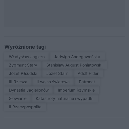
Wyróżnione tagi
Władysław Jagiełło
Jadwiga Andegaweńska
Zygmunt Stary
Stanisław August Poniatowski
Józef Piłsudski
Józef Stalin
Adolf Hitler
III Rzesza
II wojna światowa
patronat
Dynastia Jagiellonów
Imperium Rzymskie
Słowianie
Katastrofy naturalne i wypadki
II Rzeczpospolita