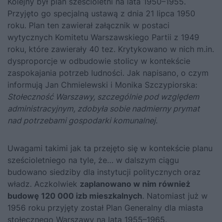
Kolejny był plan sześcioletni na lata 1950–1955.
Przyjęto go specjalną ustawą z dnia 21 lipca 1950
roku. Plan ten zawierał załącznik w postaci
wytycznych Komitetu Warszawskiego Partii z 1949
roku, które zawierały 40 tez. Krytykowano w nich m.in.
dysproporcje w odbudowie stolicy w kontekście
zaspokajania potrzeb ludności. Jak napisano, o czym
informują Jan Chmielewski i Monika Szczypiorska:
Stołeczność Warszawy, szczególnie pod względem
administracyjnym, zdobyła sobie nadmierny prymat
nad potrzebami gospodarki komunalnej
.
Uwagami takimi jak ta przejęto się w kontekście planu
sześcioletniego na tyle, że… w dalszym ciągu
budowano siedziby dla instytucji politycznych oraz
władz. Aczkolwiek
zaplanowano w nim również
budowę 120 000 izb mieszkalnych
. Natomiast już w
1956 roku przyjęty został Plan Generalny dla miasta
stołecznego Warszawy na lata 1955–1965.