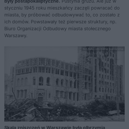
były postapokaliptyczne.
Pustynia gruzu. Ale już w
styczniu 1945 roku mieszkańcy zaczęli powracać do
miasta, by próbować odbudowywać to, co zostało z
ich domów. Powstawały też pierwsze struktury, np.
Biuro Organizacji Odbudowy miasta stołecznego
Warszawy.
fot.NAC/domena publiczna
Skala zniszczeń w Warszawie była olbrzymia