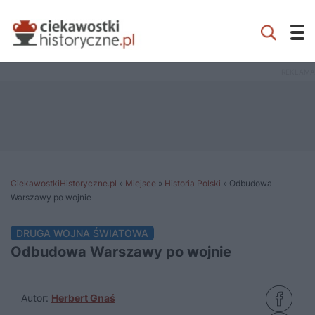
CiekawostkiHistoryczne.pl
»
Miejsce
»
Historia Polski
»
Odbudowa
Warszawy po wojnie
DRUGA WOJNA ŚWIATOWA
Odbudowa Warszawy po wojnie
Autor:
Herbert Gnaś