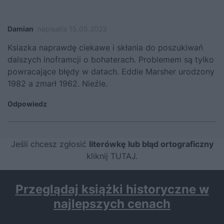
Damian
napisał/a 15.05.2023
Ksiazka naprawdę ciekawe i skłania do poszukiwań
dalszych inoframcji o bohaterach. Problemem są tylko
powracające błędy w datach. Eddie Marsher urodzony
1982 a zmarł 1962. Nieźle.
Odpowiedz
Jeśli chcesz zgłosić
literówkę lub błąd ortograficzny
kliknij TUTAJ
.
Przeglądaj książki historyczne w
najlepszych cenach