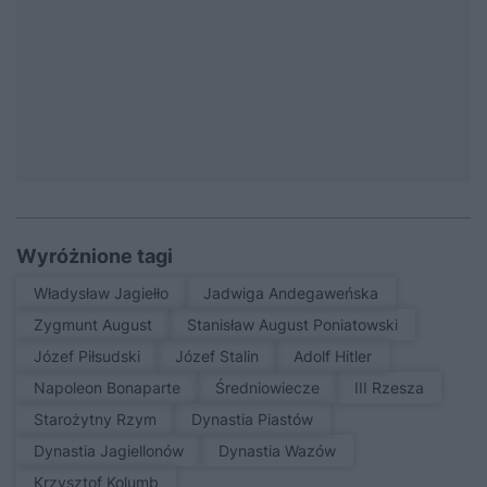
Wyróżnione tagi
Władysław Jagiełło
Jadwiga Andegaweńska
Zygmunt August
Stanisław August Poniatowski
Józef Piłsudski
Józef Stalin
Adolf Hitler
Napoleon Bonaparte
średniowiecze
III Rzesza
Starożytny Rzym
Dynastia Piastów
Dynastia Jagiellonów
Dynastia Wazów
Krzysztof Kolumb