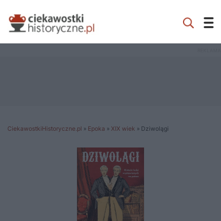
CiekawostkiHistoryczne.pl
»
Epoka
»
XIX wiek
»
Dziwolągi