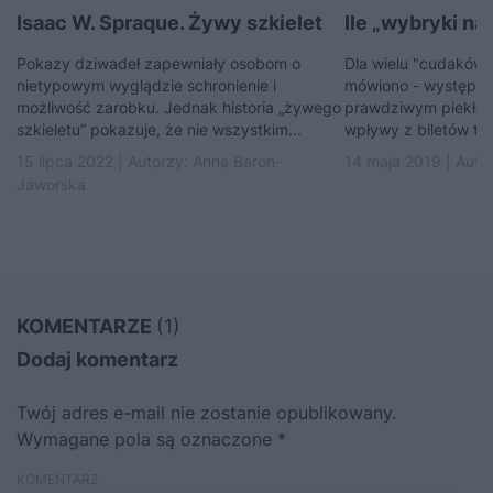
Isaac W. Spraque. Żywy szkielet
Ile „wybryki nat
Pokazy dziwadeł zapewniały osobom o
Dla wielu "cudaków" 
nietypowym wyglądzie schronienie i
mówiono - występy p
możliwość zarobku. Jednak historia „żywego
prawdziwym piekłem.
szkieletu” pokazuje, że nie wszystkim...
wpływy z biletów traf
15 lipca 2022 | Autorzy:
Anna Baron-
14 maja 2019 | Auto
Jaworska
KOMENTARZE
(1)
Dodaj komentarz
Twój adres e-mail nie zostanie opublikowany.
Wymagane pola są oznaczone
*
KOMENTARZ