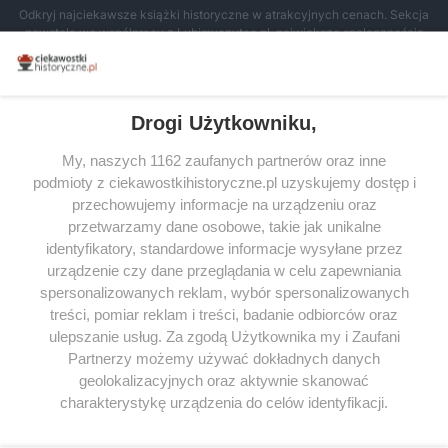
Odkryj najciekawsze książki historyczne w atrakcyjnych cenach. Sekcja
powstała we współpracy z Lubimyczytac.pl, największą społecznością
miłośników literatury w Polsce – dzięki temu możesz wybierać spośród
tytułów najwyżej ocenianych przez czytelników.
Drogi Użytkowniku,
My, naszych 1162 zaufanych partnerów oraz inne
podmioty z ciekawostkihistoryczne.pl uzyskujemy dostęp i
SERWIS
przechowujemy informacje na urządzeniu oraz
przetwarzamy dane osobowe, takie jak unikalne
SPOŁECZNOŚĆ
identyfikatory, standardowe informacje wysyłane przez
WSPÓŁPRACA
urządzenie czy dane przeglądania w celu zapewniania
spersonalizowanych reklam, wybór spersonalizowanych
KONTAKT
treści, pomiar reklam i treści, badanie odbiorców oraz
ulepszanie usług. Za zgodą Użytkownika my i Zaufani
Partnerzy możemy używać dokładnych danych
geolokalizacyjnych oraz aktywnie skanować
ODWIEDŹ RÓWNIEŻ:
charakterystykę urządzenia do celów identyfikacji.
Ponieważ cenimy Twoją prywatność, prosimy o zgodę na
korzystanie z tych technologii poprzez kliknięcie