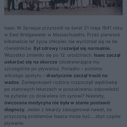
Isaac W. Spraque przyszedł na świat 21 maja 1841 roku
w East Bridgewater w Massachusetts. Przez pierwsze
kilkanaście lat życia chłopiec nie wyróżniał się na tle
rówieśników.
Był zdrowy i rozwijał się normalnie.
Wszystko zmieniło się po 12. urodzinach.
Isaac zaczął
uskarżać się na skurcze
(doskwierające mu
szczególnie po pływaniu). Ponadto – pomimo
wilczego apetytu –
drastycznie zaczął tracić na
wadze
. Zaniepokojeni rodzice rozpoczęli wędrówkę
po stanowych lekarzach w poszukiwaniu odpowiedzi
na pytanie: co doskwiera ich synowi? Niestety,
ówczesna medycyna nie była w stanie postawić
diagnozy
. Jeden z lekarzy zasugerował nawet, że
przyczyną problemów Isaaca może być… zbyt częste
pływanie.