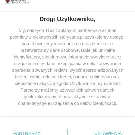
tytułów najwyżej ocenianych przez czytelników.
Drogi Użytkowniku,
My, naszych 1162 zaufanych partnerów oraz inne
podmioty z ciekawostkihistoryczne.pl uzyskujemy dostęp i
SERWIS
przechowujemy informacje na urządzeniu oraz
przetwarzamy dane osobowe, takie jak unikalne
SPOŁECZNOŚĆ
identyfikatory, standardowe informacje wysyłane przez
WSPÓŁPRACA
urządzenie czy dane przeglądania w celu zapewniania
spersonalizowanych reklam, wybór spersonalizowanych
KONTAKT
treści, pomiar reklam i treści, badanie odbiorców oraz
ulepszanie usług. Za zgodą Użytkownika my i Zaufani
Partnerzy możemy używać dokładnych danych
geolokalizacyjnych oraz aktywnie skanować
ODWIEDŹ RÓWNIEŻ:
charakterystykę urządzenia do celów identyfikacji.
Ponieważ cenimy Twoją prywatność, prosimy o zgodę na
korzystanie z tych technologii poprzez kliknięcie
„Akceptuję”. Zgoda jest dobrowolna i zawsze możesz ją
zmienić/wycofać klikając przycisk ustawień prywatności
PARTNERZY
USTAWIENIA