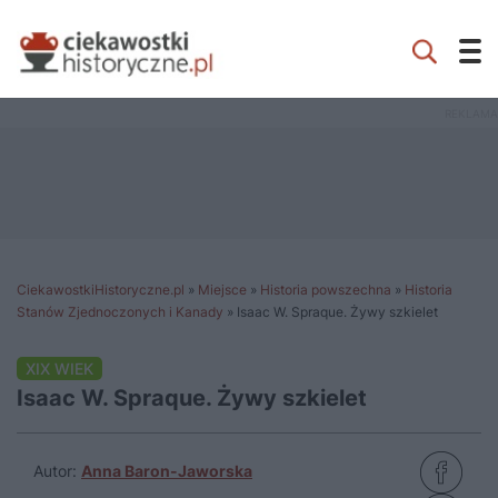
CiekawostkiHistoryczne.pl
»
Miejsce
»
Historia powszechna
»
Historia
Stanów Zjednoczonych i Kanady
»
Isaac W. Spraque. Żywy szkielet
XIX WIEK
Isaac W. Spraque. Żywy szkielet
Autor:
Anna Baron-Jaworska