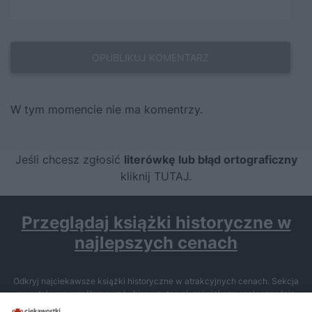
W tym momencie nie ma komentrzy.
Jeśli chcesz zgłosić
literówkę lub błąd ortograficzny
kliknij TUTAJ
.
Przeglądaj książki historyczne w
najlepszych cenach
Odkryj najciekawsze książki historyczne w atrakcyjnych cenach. Sekcja
powstała we współpracy z Lubimyczytac.pl, największą społecznością
miłośników literatury w Polsce – dzięki temu możesz wybierać spośród