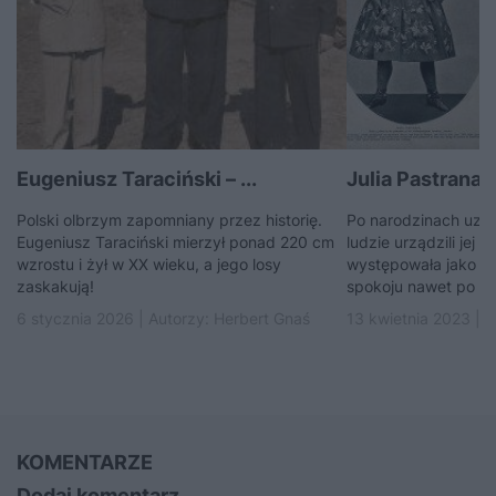
Eugeniusz Taraciński – ...
Julia Pastrana 
Polski olbrzym zapomniany przez historię.
Po narodzinach uznan
Eugeniusz Taraciński mierzył ponad 220 cm
ludzie urządzili jej p
wzrostu i żył w XX wieku, a jego losy
występowała jako „d
zaskakują!
spokoju nawet po śm
6 stycznia 2026 | Autorzy:
Herbert Gnaś
13 kwietnia 2023 | 
KOMENTARZE
Dodaj komentarz