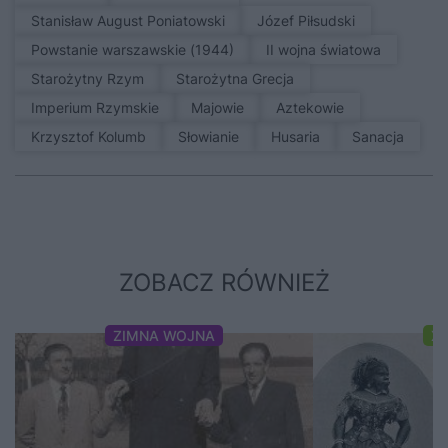
Stanisław August Poniatowski
Józef Piłsudski
Powstanie warszawskie (1944)
II wojna światowa
Starożytny Rzym
Starożytna Grecja
Imperium Rzymskie
Majowie
Aztekowie
Krzysztof Kolumb
Słowianie
Husaria
sanacja
ZOBACZ RÓWNIEŻ
ZIMNA WOJNA
XI