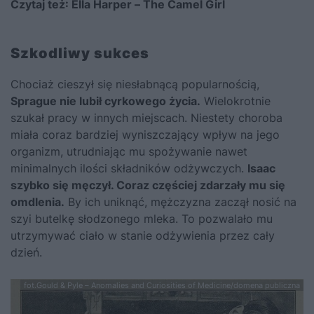
Czytaj też:
Ella Harper – The Camel Girl
Szkodliwy sukces
Chociaż cieszył się niesłabnącą popularnością,
Sprague nie lubił cyrkowego życia.
Wielokrotnie
szukał pracy w innych miejscach. Niestety choroba
miała coraz bardziej wyniszczający wpływ na jego
organizm, utrudniając mu spożywanie nawet
minimalnych ilości składników odżywczych.
Isaac
szybko się męczył. Coraz częściej zdarzały mu się
omdlenia.
By ich uniknąć, mężczyzna zaczął nosić na
szyi butelkę słodzonego mleka. To pozwalało mu
utrzymywać ciało w stanie odżywienia przez cały
dzień.
fot.Gould & Pyle – Anomalies and Curiosities of Medicine/domena publiczna