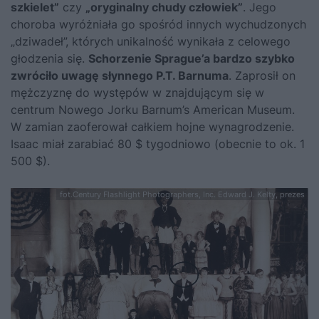
szkielet”
czy
„oryginalny chudy człowiek”
. Jego
choroba wyróżniała go spośród innych wychudzonych
„dziwadeł”, których unikalność wynikała z celowego
głodzenia się.
Schorzenie Sprague’a bardzo szybko
zwróciło uwagę słynnego P.T. Barnuma
. Zaprosił on
mężczyznę do występów w znajdującym się w
centrum Nowego Jorku Barnum’s American Museum.
W zamian zaoferował całkiem hojne wynagrodzenie.
Isaac miał zarabiać 80 $ tygodniowo (obecnie to ok. 1
500 $).
fot.Century Flashlight Photographers, Inc. Edward J. Kelty, prezes