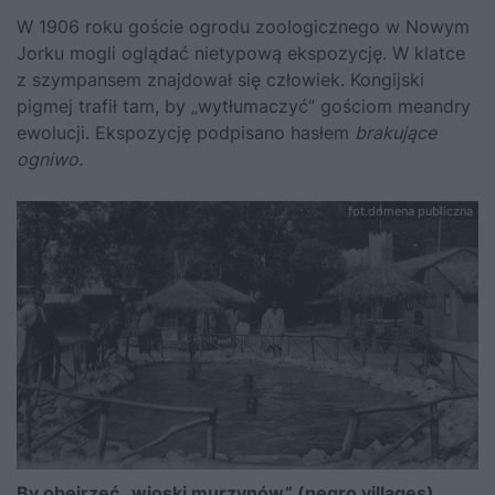
W 1906 roku goście ogrodu zoologicznego w Nowym
Jorku mogli oglądać nietypową ekspozycję. W klatce
z szympansem znajdował się człowiek. Kongijski
pigmej trafił tam, by „wytłumaczyć” gościom meandry
ewolucji. Ekspozycję podpisano hasłem
brakujące
ogniwo.
fot.domena publiczna
By obejrzeć „wioski murzynów” (negro villages),