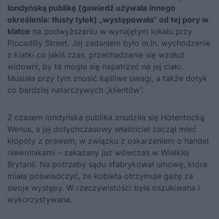
londyńską publikę (gawiedź używała innego
określenia: tłusty tyłek) „występowała” od tej pory w
klatce
na podwyższeniu w wynajętym lokalu przy
Piccadilly Street. Jej zadaniem było m.in. wychodzenie
z klatki co jakiś czas, przechadzanie się wzdłuż
widowni, by ta mogła się napatrzeć na jej ciało.
Musiała przy tym znosić kąśliwe uwagi, a także dotyk
co bardziej natarczywych „klientów”.
Z czasem londyńska publika znudziła się Hotentocką
Wenus, a jej dotychczasowy właściciel zaczął mieć
kłopoty z prawem, w związku z oskarżeniem o handel
niewolnikami – zakazany już wówczas w Wielkiej
Brytanii. Na potrzeby sądu sfabrykował umowę, która
miała poświadczyć, że kobieta otrzymuje gażę za
swoje występy. W rzeczywistości była oszukiwana i
wykorzystywana.