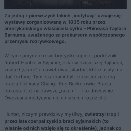
Za jedną z pierwszych takich „instytucji” uznaje się
wystawę zorganizowaną w 1835 roku przez
amerykańskiego właściciela cyrku – Phineasa Taylora
Barnuma, uważanego za prekursora współczesnego
przemysłu rozrywkowego.
W tym samym okresie brytyjski kupiec i podróżnik
Robert Hunter w Syjamie, czyli w dzisiejszej Tajlandii,
znalazł „skarb”, a nawet dwa „skarby”, które miały mu
dać fortunę.
Tymi skarbami byli zrośnięci ze sobą
bracia bliźniacy Chang i Eng Bunkerowie.
Bracia
pozostali już na zawsze „razem” – i to dosłownie.
Ówczesna medycyna nie umiała ich rozdzielić.
Hunter, niczym prawdziwy myśliwy,
zwietrzył trop i
przez lata czerpał zyski z braci syjamskich (to
właśnie od nich wzięło się to określenie), jednak co