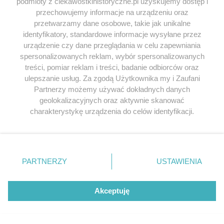
podmioty z ciekawostkihistoryczne.pl uzyskujemy dostęp i
przechowujemy informacje na urządzeniu oraz
przetwarzamy dane osobowe, takie jak unikalne
identyfikatory, standardowe informacje wysyłane przez
urządzenie czy dane przeglądania w celu zapewniania
spersonalizowanych reklam, wybór spersonalizowanych
treści, pomiar reklam i treści, badanie odbiorców oraz
ulepszanie usług. Za zgodą Użytkownika my i Zaufani
Partnerzy możemy używać dokładnych danych
geolokalizacyjnych oraz aktywnie skanować
charakterystykę urządzenia do celów identyfikacji.
Ponieważ cenimy Twoją prywatność, prosimy o zgodę na
korzystanie z tych technologii poprzez kliknięcie
„Akceptuję”. Zgoda jest dobrowolna i zawsze możesz ją
zmienić/wycofać klikając przycisk ustawień prywatności
PARTNERZY
USTAWIENIA
znajdujący się w lewym dolnym rogu strony
. Niektóre
Wyróżnione tagi
rodzaje przetwarzania danych nie wymagają zgody
użytkownika, ale masz prawo sprzeciwić się takiemu
Mieszko I
Józef Stalin
Winston Churchill
Akceptuję
przetwarzaniu. Preferencje będą miały zastosowania tylko
Powstanie warszawskie (1944)
średniowiecze
na tej witrynie.
patronat
Starożytny Rzym
Starożytny Egipt