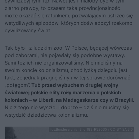
cywilizacyjnymi itp. Nawet jeśli miałoby być w tym
ziarno prawdy, to czasem taka prowincjonalność
może okazać się ratunkiem, pozwalającym ustrzec się
wstydliwych epizodów, których doświadczył rzekomo
cywilizowany świat.
Tak było i z ludzkim zoo. W Polsce, będącej wówczas
pod zaborami, nie pojawiały się podobne wystawy.
Sami też ich nie organizowaliśmy. Nie mieliśmy na
swoim koncie kolonializmu, choć łyżką dziegciu jest
fakt, że jednak pragnęliśmy i w tej sprawie dorównać
„potęgom”.
Tuż przed wybuchem drugiej wojny
światowej polskie elity roiły marzenia o polskich
koloniach – w Liberii, na Madagaskarze czy w Brazylii
.
Nic z tego nie wyszło. I dobrze – dziś nie musimy się
wstydzić dziedzictwa kolonializmu.
fot.Bundesarchiv, Bild 183-R52035 / CC-BY-SA 3.0