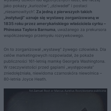
jako pokazy „kuriozów”, „dziwadeł” i postaci
„niesamowitych”.
Za jedną z pierwszych takich
„instytucji” uznaje się wystawę zorganizowaną w
1835 roku przez amerykańskiego właściciela cyrku –
Phineasa Taylora Barnuma
, uważanego za prekursora
współczesnego przemysłu rozrywkowego.
On to zorganizował „wystawę” żywego człowieka. Dla
celów marketingowych rozpowiadał, że pokaże
publiczności 161-letnią mamkę George’a Washingtona.
W rzeczywistości przed gapiami „występowała”
zniedołężniała, niewidoma czarnoskóra niewolnica –
80-letnia Joyce Heath.
fot.Samuel Root or Marcus Aurelius Root/domena publiczna