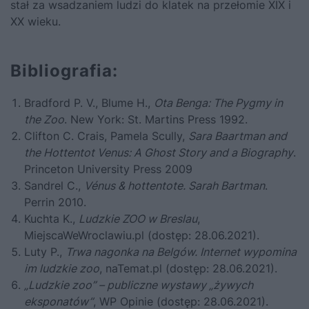
stał za wsadzaniem ludzi do klatek na przełomie XIX i
XX wieku.
Bibliografia:
Bradford P. V., Blume H.,
Ota Benga: The Pygmy in
the Zoo
. New York: St. Martins Press 1992.
Clifton C. Crais, Pamela Scully,
Sara Baartman and
the Hottentot Venus: A Ghost Story and a Biography
.
Princeton University Press 2009
Sandrel C.,
Vénus & hottentote. Sarah Bartman
.
Perrin 2010.
Kuchta K.,
Ludzkie ZOO w Breslau
,
MiejscaWeWroclawiu.pl (dostęp: 28.06.2021).
Luty P.,
Trwa nagonka na Belgów. Internet wypomina
im ludzkie zoo
, naTemat.pl (dostęp: 28.06.2021).
„Ludzkie zoo” – publiczne wystawy „żywych
eksponatów”
, WP Opinie (dostęp: 28.06.2021).