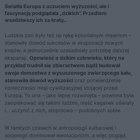
Światła Europa z uczuciem wyższości, ale i
fascynacją podglądała „dzikich”. Przedtem
wsadziwszy ich za kraty…
Ludzkie zoo były też na rękę kolonialnym imperiom –
stanowiły dowód sukcesów w eksploracji nowych
krajów, a jednocześnie uzasadniały potrzebę dalszej
ekspansji.
Opowieść o dzikim człowieku, który na
przykład trudnił się zbieractwem bądź budował
swoje domostwa z wysuszonego zwierzęcego kału,
stanowiła dowód wyższości
oraz potwierdzenie
konieczności misji cywilizacyjnej stojącej przed
Europą. To ona – jako lepiej rozwinięta – powinna była
zaopiekować się takimi ludźmi, nieść kaganek oświaty
i… uczynić z nich, stopniowo – podobnych sobie.
W tamtych czasach w antropologii kulturowej i
socjologii dominował ewolucjonizm, a więc pogląd,