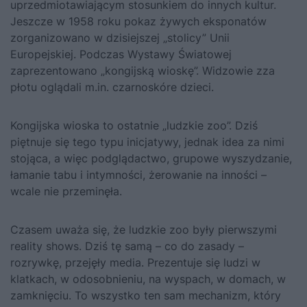
uprzedmiotawiającym stosunkiem do innych kultur.
Jeszcze w 1958 roku pokaz żywych eksponatów
zorganizowano w dzisiejszej „stolicy” Unii
Europejskiej. Podczas Wystawy Światowej
zaprezentowano „kongijską wioskę”. Widzowie zza
płotu oglądali m.in. czarnoskóre dzieci.
Kongijska wioska to ostatnie „ludzkie zoo”. Dziś
piętnuje się tego typu inicjatywy, jednak idea za nimi
stojąca, a więc podglądactwo, grupowe wyszydzanie,
łamanie tabu i intymności, żerowanie na inności –
wcale nie przeminęła.
Czasem uważa się, że ludzkie zoo były pierwszymi
reality shows. Dziś tę samą – co do zasady –
rozrywkę, przejęły media. Prezentuje się ludzi w
klatkach, w odosobnieniu, na wyspach, w domach, w
zamknięciu. To wszystko ten sam mechanizm, który