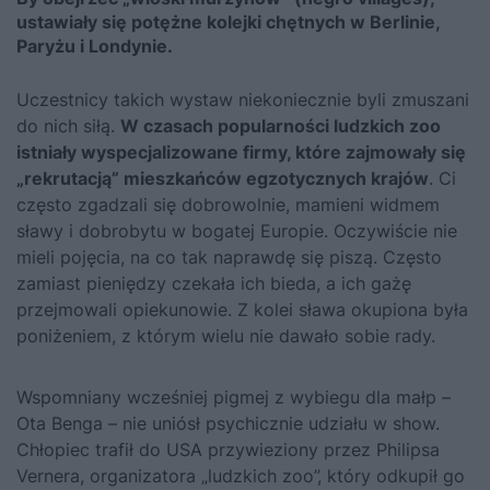
ustawiały się potężne kolejki chętnych w Berlinie,
Paryżu i Londynie.
Uczestnicy takich wystaw niekoniecznie byli zmuszani
do nich siłą.
W czasach popularności ludzkich zoo
istniały wyspecjalizowane firmy, które zajmowały się
„rekrutacją” mieszkańców egzotycznych krajów
. Ci
często zgadzali się dobrowolnie, mamieni widmem
sławy i dobrobytu w bogatej Europie. Oczywiście nie
mieli pojęcia, na co tak naprawdę się piszą. Często
zamiast pieniędzy czekała ich bieda, a ich gażę
przejmowali opiekunowie. Z kolei sława okupiona była
poniżeniem, z którym wielu nie dawało sobie rady.
Wspomniany wcześniej pigmej z wybiegu dla małp –
Ota Benga – nie uniósł psychicznie udziału w show.
Chłopiec trafił do USA przywieziony przez Philipsa
Vernera, organizatora „ludzkich zoo”, który odkupił go