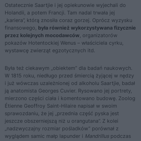
Ostatecznie Saartjie i jej opiekunowie wyjechali do
Holandii, a potem Francji. Tam nadal trwała jej
„kariera”, którą znosiła coraz gorzej. Oprócz wyzysku
finansowego,
była również wykorzystywana fizycznie
przez kolejnych mocodawców
, organizatorów
pokazów Hotentockiej Wenus – właściciela cyrku,
wystawcę zwierząt egzotycznych itd.
Była też ciekawym „obiektem” dla badań naukowych.
W 1815 roku, niedługo przed śmiercią żyjącej w nędzy
i już wówczas uzależnionej od alkoholu Saartjie, badał
ją anatomista Georges Cuvier. Rysowano jej portrety,
mierzono części ciała i komentowano budowę. Zoolog
Étienne Geoffroy Saint-Hilaire napisał w swoim
sprawozdaniu, że jej „przednia część pyska jest
jeszcze obszerniejszą niż u orangutana”. Z kolei
„nadzwyczajny rozmiar pośladków” porównał z
wyglądem samic małp lapunder i
Mandrillus
podczas