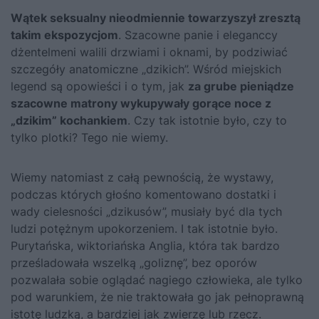
Wątek seksualny nieodmiennie towarzyszył zresztą
takim ekspozycjom
. Szacowne panie i eleganccy
dżentelmeni walili drzwiami i oknami, by podziwiać
szczegóły anatomiczne „dzikich”. Wśród miejskich
legend są opowieści i o tym, jak
za grube pieniądze
szacowne matrony wykupywały gorące noce z
„dzikim” kochankiem
. Czy tak istotnie było, czy to
tylko plotki? Tego nie wiemy.
Wiemy natomiast z całą pewnością, że wystawy,
podczas których głośno komentowano dostatki i
wady cielesności „dzikusów”, musiały być dla tych
ludzi potężnym upokorzeniem. I tak istotnie było.
Purytańska, wiktoriańska Anglia, która tak bardzo
prześladowała wszelką „goliznę”, bez oporów
pozwalała sobie oglądać nagiego człowieka, ale tylko
pod warunkiem, że nie traktowała go jak pełnoprawną
istotę ludzką, a bardziej jak zwierzę lub rzecz.