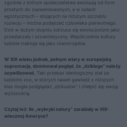
zgodnie z którym społeczeństwa ewoluują od form
prostych do zaawansowanych, a w ludach
egzotycznych – stojących na niższym szczeblu
rozwoju – można podejrzeć człowieka pierwotnego.
Dziś w dużym stopniu odrzuca się ewolucjonizm jako
przestarzały i szowinistyczny. Współcześnie kultury
ludzkie traktuje się jako równorzędne.
W XIX wieku jednak, pełnym wiary w europejską
supremację, dominował pogląd, że „dzikiego” należy
ucywilizować.
Taki przekaz ideologiczny stał za
ludzkimi zoo, w których nawet gawiedź z niższych
klas mogła podglądać „dzikusów” i chełpić się swoją
wyższością.
Czytaj też:
Ile „wybryki natury” zarabiały w XIX-
wiecznej Ameryce?