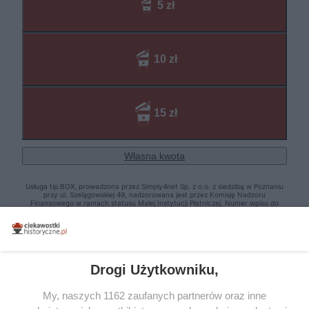
Drogi Użytkowniku,
My, naszych 1162 zaufanych partnerów oraz inne