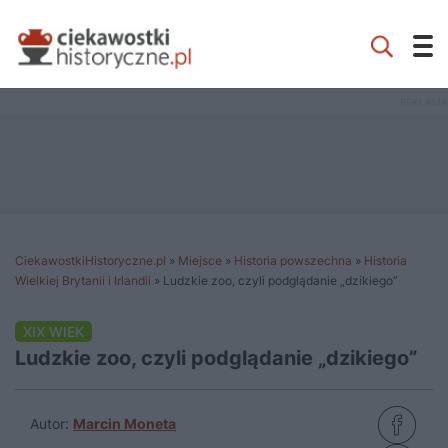
CiekawostkiHistoryczne.pl
»
Miejsce
»
Historia powszechna
»
Historia
Wielkiej Brytanii i Irlandii
»
Ludzkie zoo, czyli podglądanie „dzikiego”
XIX WIEK
Ludzkie zoo, czyli podglądanie „dzikiego”
Autor:
Marcin Moneta