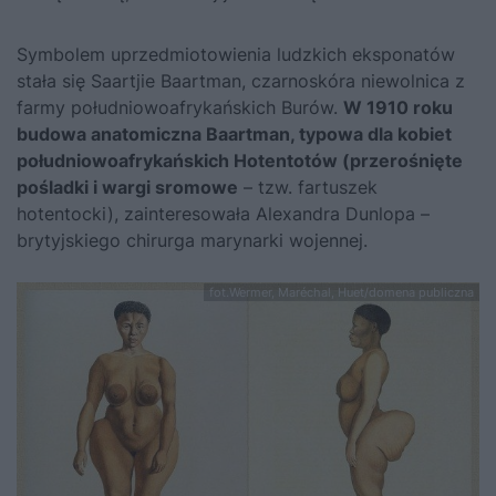
Symbolem uprzedmiotowienia ludzkich eksponatów
stała się Saartjie Baartman, czarnoskóra niewolnica z
farmy południowoafrykańskich Burów.
W 1910 roku
budowa anatomiczna Baartman, typowa dla kobiet
południowoafrykańskich Hotentotów (przerośnięte
pośladki i wargi sromowe
– tzw. fartuszek
hotentocki), zainteresowała Alexandra Dunlopa –
brytyjskiego chirurga marynarki wojennej.
fot.Wermer, Maréchal, Huet/domena publiczna