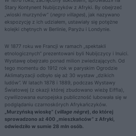
W 1876 roku, zachęcony sukcesem, sprowadził na
Stary Kontynent Nubijczyków z Afryki. By obejrzeć
„wioski murzynów” (
negro villages
), jak nazywano
ekspozycję z ich udziałem, ustawiały się potężne
kolejki chętnych w Berlinie, Paryżu i Londynie.
W 1877 roku we Francji w ramach „spektakli
etnologicznych” prezentowani byli Nubijczycy i Inuici.
Wystawę obejrzało ponad milion zwiedzających. Od
tego momentu do 1912 rok w paryskim Ogrodzie
Aklimatyzacji odbyło się aż 30 wystaw „dzikich
ludów”. W latach 1878 i 1889, podczas Wystawy
Światowej (z okazji której zbudowano wieżę Eiffla),
cywilizowana europejska publiczność lubowała się w
podglądaniu czarnoskórych Afrykańczyków.
„Murzyńską wioskę” (
village nègre
), do której
sprowadzono aż 400 „mieszkańców” z Afryki,
odwiedziło w sumie 28 mln osób.