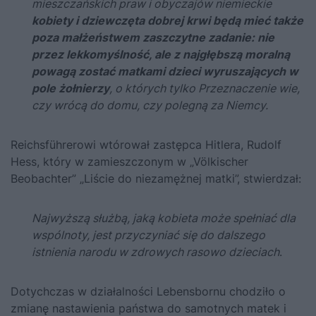
mieszczańskich praw i obyczajów niemieckie
kobiety i dziewczęta dobrej krwi będą mieć także
poza małżeństwem zaszczytne zadanie: nie
przez lekkomyślność, ale z najgłębszą moralną
powagą zostać matkami dzieci wyruszających w
pole żołnierzy
, o których tylko Przeznaczenie wie,
czy wrócą do domu, czy polegną za Niemcy.
Reichsführerowi wtórował zastępca
Hitlera
,
Rudolf
Hess
, który w zamieszczonym w „Völkischer
Beobachter” „Liście do niezamężnej matki”, stwierdzał:
Najwyższą służbą, jaką kobieta może spełniać dla
wspólnoty, jest przyczyniać się do dalszego
istnienia narodu w zdrowych rasowo dzieciach
.
Dotychczas w działalności Lebensbornu chodziło o
zmianę nastawienia państwa do samotnych matek i