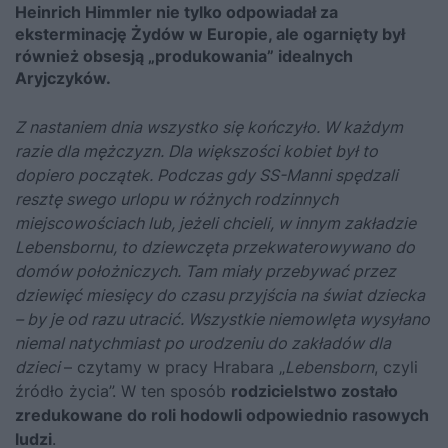
Heinrich Himmler nie tylko odpowiadał za
eksterminację Żydów w Europie, ale ogarnięty był
również obsesją „produkowania” idealnych
Aryjczyków.
Z nastaniem dnia wszystko się kończyło. W każdym
razie dla mężczyzn. Dla większości kobiet był to
dopiero początek. Podczas gdy SS-Manni spędzali
resztę swego urlopu w różnych rodzinnych
miejscowościach lub, jeżeli chcieli, w innym zakładzie
Lebensbornu, to dziewczęta przekwaterowywano do
domów położniczych. Tam miały przebywać przez
dziewięć miesięcy do czasu przyjścia na świat dziecka
– by je od razu utracić. Wszystkie niemowlęta wysyłano
niemal natychmiast po urodzeniu do zakładów dla
dzieci
– czytamy w pracy Hrabara „
Lebensborn
, czyli
źródło życia”. W ten sposób
rodzicielstwo zostało
zredukowane do roli hodowli odpowiednio rasowych
ludzi
.