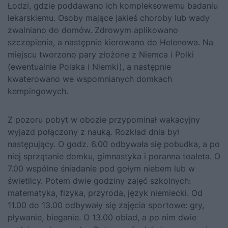
Łodzi, gdzie poddawano ich kompleksowemu badaniu
lekarskiemu. Osoby mające jakieś choroby lub wady
zwalniano do domów. Zdrowym aplikowano
szczepienia, a następnie kierowano do Helenowa. Na
miejscu tworzono pary złożone z Niemca i Polki
(ewentualnie Polaka i Niemki), a następnie
kwaterowano we wspomnianych domkach
kempingowych.
Z pozoru pobyt w obozie przypominał wakacyjny
wyjazd połączony z nauką. Rozkład dnia był
następujący. O godz. 6.00 odbywała się pobudka, a po
niej sprzątanie domku, gimnastyka i poranna toaleta.
O
7.00 wspólne śniadanie pod gołym niebem lub w
świetlicy. Potem dwie godziny zajęć szkolnych:
matematyka, fizyka, przyroda, język niemiecki. Od
11.00 do 13.00 odbywały się zajęcia sportowe: gry,
pływanie, bieganie. O 13.00 obiad, a po nim dwie