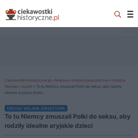
CiekawostkiHistoryczne.pl
»
Miejsce
»
Historia powszechna
»
Historia
Niemiec i Austrii
»
To tu Niemcy zmuszali Polki do seksu, aby rodziły
idealne aryjskie dzieci
DRUGA WOJNA ŚWIATOWA
To tu Niemcy zmuszali Polki do seksu, aby
rodziły idealne aryjskie dzieci