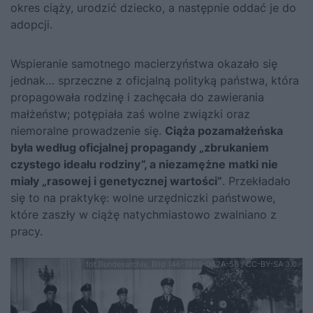
okres ciąży, urodzić dziecko, a następnie oddać je do
adopcji.
Wspieranie samotnego macierzyństwa okazało się
jednak… sprzeczne z oficjalną polityką państwa, która
propagowała rodzinę i zachęcała do zawierania
małżeństw; potępiała zaś wolne związki oraz
niemoralne prowadzenie się.
Ciąża pozamałżeńska
była według oficjalnej propagandy „zbrukaniem
czystego ideału rodziny”, a niezamężne matki nie
miały „rasowej i genetycznej wartości”
. Przekładało
się to na praktykę: wolne urzędniczki państwowe,
które zaszły w ciążę natychmiastowo zwalniano z
pracy.
fot.Bundesarchiv, Bild 146-1969-062A-58 / CC-BY-SA 3.0.