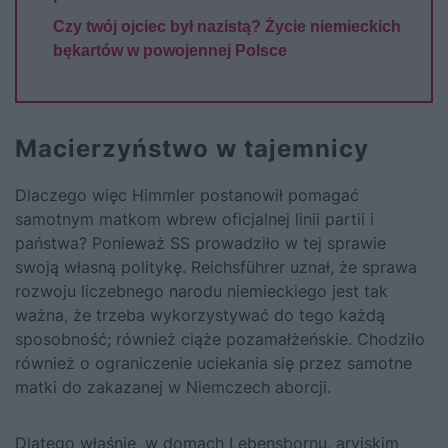
Czy twój ojciec był nazistą? Życie niemieckich
bękartów w powojennej Polsce
Macierzyństwo w tajemnicy
Dlaczego więc Himmler postanowił pomagać
samotnym matkom wbrew oficjalnej linii partii i
państwa? Ponieważ SS prowadziło w tej sprawie
swoją własną politykę. Reichsführer uznał, że sprawa
rozwoju liczebnego narodu niemieckiego jest tak
ważna, że trzeba wykorzystywać do tego każdą
sposobność; również ciąże pozamałżeńskie. Chodziło
również o ograniczenie uciekania się przez samotne
matki do zakazanej w Niemczech aborcji.
Dlatego właśnie, w domach Lebensbornu, aryjskim