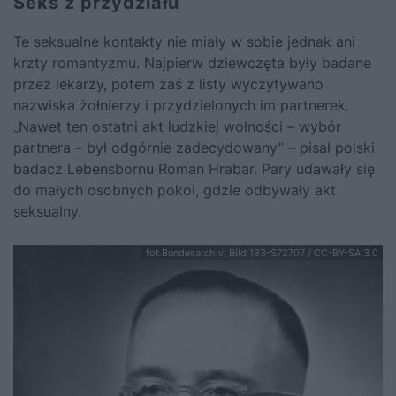
Seks z przydziału
Te seksualne kontakty nie miały w sobie jednak ani
krzty romantyzmu. Najpierw dziewczęta były badane
przez lekarzy, potem zaś z listy wyczytywano
nazwiska żołnierzy i przydzielonych im partnerek.
„Nawet ten ostatni akt ludzkiej wolności – wybór
partnera – był odgórnie zadecydowany” – pisał polski
badacz Lebensbornu Roman Hrabar. Pary udawały się
do małych osobnych pokoi, gdzie odbywały akt
seksualny.
fot.Bundesarchiv, Bild 183-S72707 / CC-BY-SA 3.0