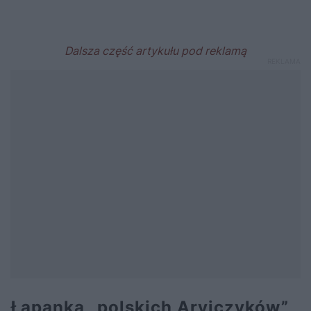
Łapanka „polskich Aryjczyków”