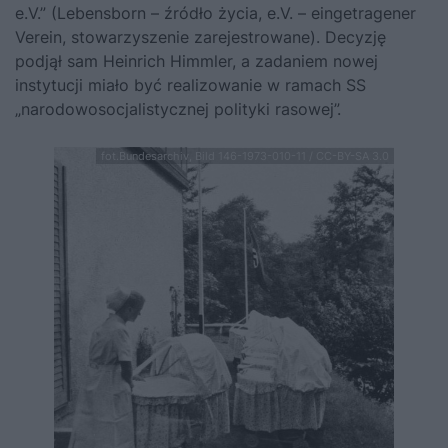
e.V.” (Lebensborn – źródło życia, e.V. – eingetragener
Verein, stowarzyszenie zarejestrowane). Decyzję
podjął sam
Heinrich Himmler
, a zadaniem nowej
instytucji miało być realizowanie w ramach SS
„narodowosocjalistycznej polityki rasowej”.
fot.Bundesarchiv, Bild 146-1973-010-11 / CC-BY-SA 3.0