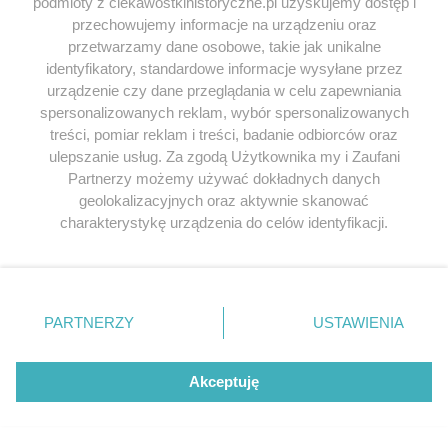
podmioty z ciekawostkihistoryczne.pl uzyskujemy dostęp i
przechowujemy informacje na urządzeniu oraz
przetwarzamy dane osobowe, takie jak unikalne
identyfikatory, standardowe informacje wysyłane przez
urządzenie czy dane przeglądania w celu zapewniania
spersonalizowanych reklam, wybór spersonalizowanych
treści, pomiar reklam i treści, badanie odbiorców oraz
ulepszanie usług. Za zgodą Użytkownika my i Zaufani
Partnerzy możemy używać dokładnych danych
geolokalizacyjnych oraz aktywnie skanować
charakterystykę urządzenia do celów identyfikacji.
Ponieważ cenimy Twoją prywatność, prosimy o zgodę na
korzystanie z tych technologii poprzez kliknięcie
„Akceptuję”. Zgoda jest dobrowolna i zawsze możesz ją
zmienić/wycofać klikając przycisk ustawień prywatności
PARTNERZY
USTAWIENIA
znajdujący się w lewym dolnym rogu strony
. Niektóre
rodzaje przetwarzania danych nie wymagają zgody
użytkownika, ale masz prawo sprzeciwić się takiemu
Akceptuję
przetwarzaniu. Preferencje będą miały zastosowania tylko
na tej witrynie.