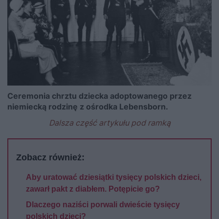
Ceremonia chrztu dziecka adoptowanego przez
niemiecką rodzinę z ośrodka Lebensborn.
Dalsza część artykułu pod ramką
Zobacz również:
Aby uratować dziesiątki tysięcy polskich dzieci,
zawarł pakt z diabłem. Potępicie go?
Dlaczego naziści porwali dwieście tysięcy
polskich dzieci?