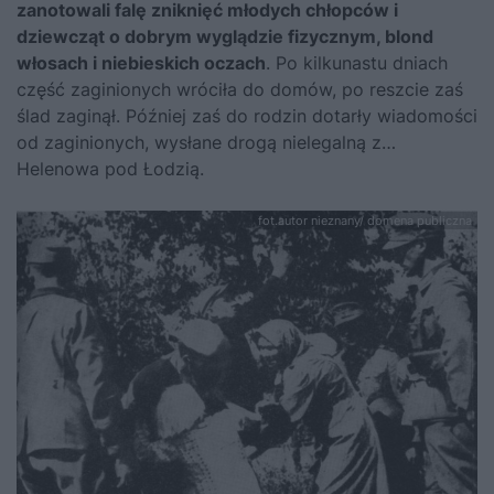
zanotowali falę zniknięć młodych chłopców i
dziewcząt o dobrym wyglądzie fizycznym, blond
włosach i niebieskich oczach
. Po kilkunastu dniach
część zaginionych wróciła do domów, po reszcie zaś
ślad zaginął. Później zaś do rodzin dotarły wiadomości
od zaginionych, wysłane drogą nielegalną z…
Helenowa pod Łodzią.
fot.autor nieznany/ domena publiczna