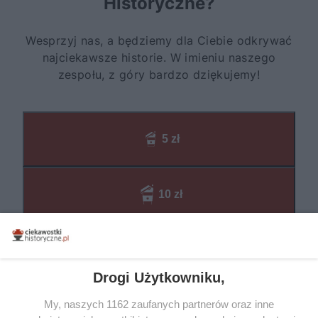
Drogi Użytkowniku,
My, naszych 1162 zaufanych partnerów oraz inne