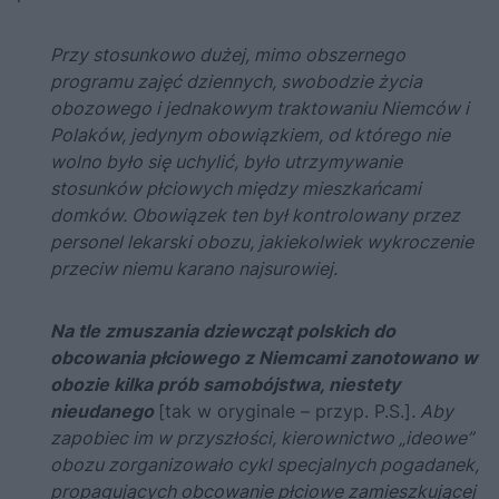
Przy stosunkowo dużej, mimo obszernego
programu zajęć dziennych, swobodzie życia
obozowego i jednakowym traktowaniu Niemców i
Polaków, jedynym obowiązkiem, od którego nie
wolno było się uchylić, było utrzymywanie
stosunków płciowych między mieszkańcami
domków. Obowiązek ten był kontrolowany przez
personel lekarski obozu, jakiekolwiek wykroczenie
przeciw niemu karano najsurowiej.
Na tle zmuszania dziewcząt polskich do
obcowania płciowego z Niemcami zanotowano w
obozie kilka prób samobójstwa, niestety
nieudanego
[tak w oryginale – przyp. P.S.]
. Aby
zapobiec im w przyszłości, kierownictwo „ideowe”
obozu zorganizowało cykl specjalnych pogadanek,
propagujących obcowanie płciowe zamieszkującej