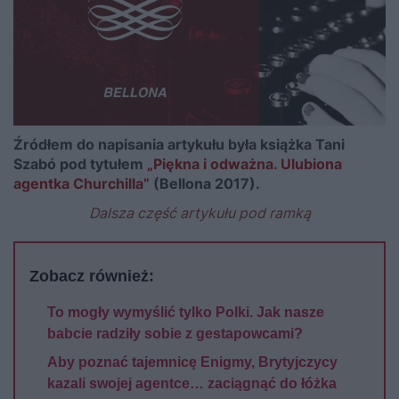
Źródłem do napisania artykułu była książka Tani
Szabó pod tytułem
„Piękna i odważna. Ulubiona
agentka Churchilla”
(Bellona 2017).
Dalsza część artykułu pod ramką
Zobacz również:
To mogły wymyślić tylko Polki. Jak nasze
babcie radziły sobie z gestapowcami?
Aby poznać tajemnicę Enigmy, Brytyjczycy
kazali swojej agentce… zaciągnąć do łóżka