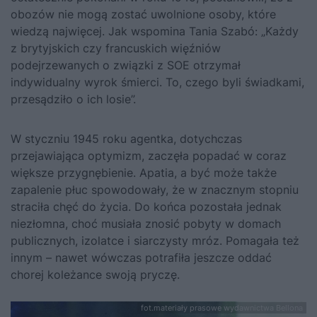
obozów nie mogą zostać uwolnione osoby, które
wiedzą najwięcej. Jak wspomina Tania Szabó: „Każdy
z brytyjskich czy francuskich więźniów
podejrzewanych o związki z SOE otrzymał
indywidualny wyrok śmierci. To, czego byli świadkami,
przesądziło o ich losie”.
W styczniu 1945 roku agentka, dotychczas
przejawiająca optymizm, zaczęła popadać w coraz
większe przygnębienie. Apatia, a być może także
zapalenie płuc spowodowały, że w znacznym stopniu
straciła chęć do życia. Do końca pozostała jednak
niezłomna, choć musiała znosić pobyty w domach
publicznych, izolatce i siarczysty mróz. Pomagała też
innym – nawet wówczas potrafiła jeszcze oddać
chorej koleżance swoją pryczę.
fot.materiały prasowe wydawnictwa Bellona