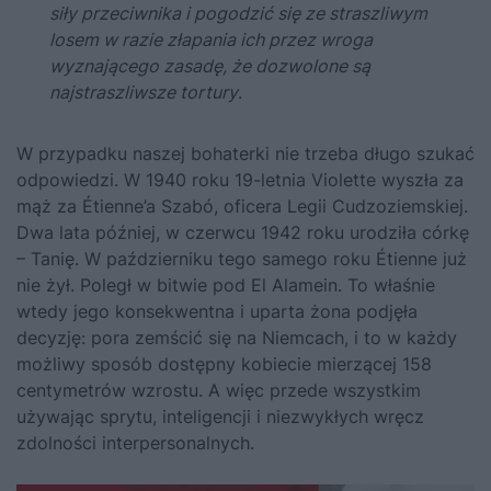
siły przeciwnika i pogodzić się ze straszliwym
losem w razie złapania ich przez wroga
wyznającego zasadę, że dozwolone są
najstraszliwsze tortury
.
W przypadku naszej bohaterki nie trzeba długo szukać
odpowiedzi. W 1940 roku 19-letnia Violette wyszła za
mąż za Étienne’a Szabó, oficera Legii Cudzoziemskiej.
Dwa lata później, w czerwcu 1942 roku urodziła córkę
– Tanię. W październiku tego samego roku Étienne już
nie żył. Poległ w bitwie pod El Alamein. To właśnie
wtedy jego konsekwentna i uparta żona podjęła
decyzję: pora zemścić się na Niemcach, i to w każdy
możliwy sposób dostępny kobiecie mierzącej 158
centymetrów wzrostu. A więc przede wszystkim
używając sprytu, inteligencji i niezwykłych wręcz
zdolności interpersonalnych.