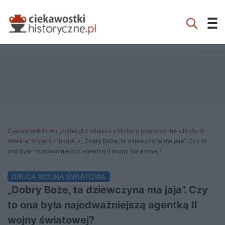
CiekawostkiHistoryczne.pl
»
Miejsce
»
Historia powszechna
»
Historia
Wielkiej Brytanii i Irlandii
»
„Dobry Boże, ta dziewczyna ma jaja”. Czy to
ona była najodważniejszą agentką II wojny światowej?
DRUGA WOJNA ŚWIATOWA
„Dobry Boże, ta dziewczyna ma jaja”. Czy
to ona była najodważniejszą agentką II
wojny światowej?