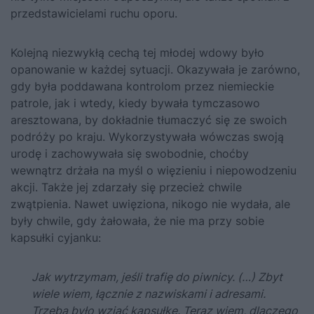
przedstawicielami ruchu oporu.
Kolejną niezwykłą cechą tej młodej wdowy było
opanowanie w każdej sytuacji. Okazywała je zarówno,
gdy była poddawana kontrolom przez niemieckie
patrole, jak i wtedy, kiedy bywała tymczasowo
aresztowana, by dokładnie tłumaczyć się ze swoich
podróży po kraju. Wykorzystywała wówczas swoją
urodę i zachowywała się swobodnie, choćby
wewnątrz drżała na myśl o więzieniu i niepowodzeniu
akcji. Także jej zdarzały się przecież chwile
zwątpienia. Nawet uwięziona, nikogo nie wydała, ale
były chwile, gdy żałowała, że nie ma przy sobie
kapsułki cyjanku:
Jak wytrzymam, jeśli trafię do piwnicy. (…) Zbyt
wiele wiem, łącznie z nazwiskami i adresami.
Trzeba było wziąć kapsułkę. Teraz wiem, dlaczego