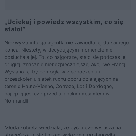
„Uciekaj i powiedz wszystkim, co się
stało!”
Niezwykła intuicja agentki nie zawiodła jej do samego
końca. Niestety, w decydującym momencie nie
posłuchała jej. To, co najgorsze, stało się podczas jej
drugiej, znacznie niebezpieczniejszej akcji we Francji.
Wysłano ją, by pomogła w zjednoczeniu i
przeszkoleniu siatek ruchu oporu działających na
terenie Haute-Vienne, Corrèze, Lot i Dordogne,
najlepiej jeszcze przed alianckim desantem w
Normandii
.
Młoda kobieta wiedziała, że być może wyrusza na
straceńczą misję i przed wyjazdem postanowiła