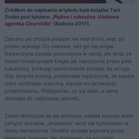
Źródłem do napisania artykułu była książka Tani
Szabó pod tytułem
„Piękna i odważna. Ulubiona
agentka Churchilla”
(Bellona 2017).
Zabrany po drodze pasażer nie miał broni, więc po
prostu wybiegł. Co ciekawe, nikt go nie ścigał.
Dziewczyna została postrzelona w ramię, ale wraz ze
swoim towarzyszem biegła jak najszybciej przez pole
kukurydzy, próbując jednocześnie strzelać do wroga.
Gdy skręciła kostkę, przekonała mężczyznę, że będzie
tylko opóźniała ucieczkę. Kazała mu przekazać
przełożonemu, Philippe’owi, co się stało, a sama
dobiegła do najbliższej jabłonki.
Zanim skończyła jej się amunicja, oddała jeszcze wiele
celnych strzałów. „Anastasie” ukrył się tymczasem w
domu narzeczonej. Violette została pojmana przez
Niemców żywcem. Nic dziwnego, że po takim