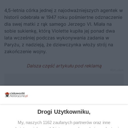
4,5-letnia córka jednej z najodważniejszych agentek w
historii odebrała w 1947 roku pośmiertne odznaczenie
dla swej matki z rąk samego Jerzego VI. Miała na
sobie sukienkę, którą Violette kupiła jej ponad dwa
lata wcześniej podczas wykonywania zadania w
Paryżu, z nadzieją, że dziewczynka włoży strój na
zakończenie wojny.
Drogi Użytkowniku,
My, naszych 1162 zaufanych partnerów oraz inne