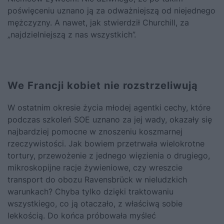
poświęceniu uznano ją za odważniejszą od niejednego
mężczyzny. A nawet, jak stwierdził
Churchill
, za
„najdzielniejszą z nas wszystkich”.
We Francji kobiet nie rozstrzeliwują
W ostatnim okresie życia młodej agentki cechy, które
podczas szkoleń SOE uznano za jej wady, okazały się
najbardziej pomocne w znoszeniu koszmarnej
rzeczywistości. Jak bowiem przetrwała wielokrotne
tortury, przewożenie z jednego więzienia o drugiego,
mikroskopijne racje żywieniowe, czy wreszcie
transport do obozu Ravensbrück w nieludzkich
warunkach? Chyba tylko dzięki traktowaniu
wszystkiego, co ją otaczało, z właściwą sobie
lekkością. Do końca próbowała myśleć