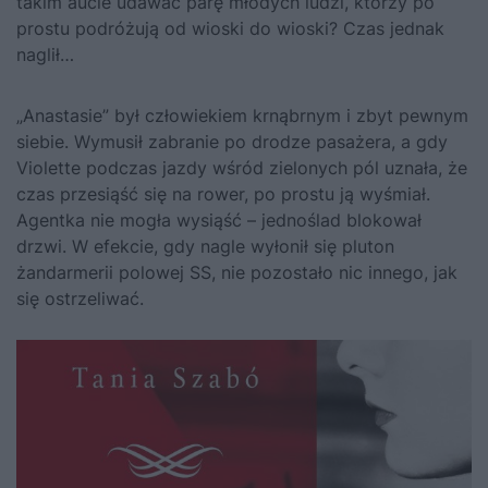
takim aucie udawać parę młodych ludzi, którzy po
prostu podróżują od wioski do wioski? Czas jednak
naglił…
„Anastasie” był człowiekiem krnąbrnym i zbyt pewnym
siebie. Wymusił zabranie po drodze pasażera, a gdy
Violette podczas jazdy wśród zielonych pól uznała, że
czas przesiąść się na rower, po prostu ją wyśmiał.
Agentka nie mogła wysiąść – jednoślad blokował
drzwi. W efekcie, gdy nagle wyłonił się pluton
żandarmerii polowej SS, nie pozostało nic innego, jak
się ostrzeliwać.