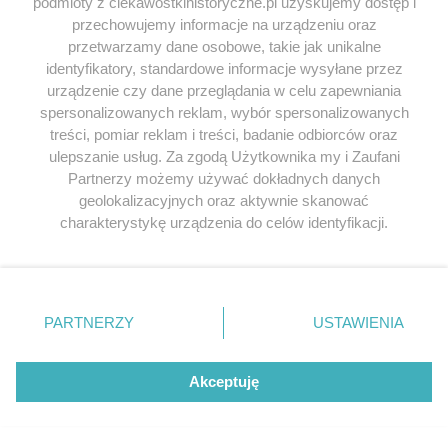
podmioty z ciekawostkihistoryczne.pl uzyskujemy dostęp i
przechowujemy informacje na urządzeniu oraz
przetwarzamy dane osobowe, takie jak unikalne
identyfikatory, standardowe informacje wysyłane przez
urządzenie czy dane przeglądania w celu zapewniania
spersonalizowanych reklam, wybór spersonalizowanych
treści, pomiar reklam i treści, badanie odbiorców oraz
Źródła:
ulepszanie usług. Za zgodą Użytkownika my i Zaufani
Partnerzy możemy używać dokładnych danych
Tania Szabó,
Piękna i odważna. Ulubiona agentka
geolokalizacyjnych oraz aktywnie skanować
Churchilla
,
Bellona 2017.
charakterystykę urządzenia do celów identyfikacji.
Violette Szabó Museum.
The history of a real life
Ponieważ cenimy Twoją prywatność, prosimy o zgodę na
heroine
.
korzystanie z tych technologii poprzez kliknięcie
„Akceptuję”. Zgoda jest dobrowolna i zawsze możesz ją
zmienić/wycofać klikając przycisk ustawień prywatności
PARTNERZY
USTAWIENIA
Kup książkę na stronie Empik.com:
znajdujący się w lewym dolnym rogu strony
. Niektóre
rodzaje przetwarzania danych nie wymagają zgody
użytkownika, ale masz prawo sprzeciwić się takiemu
Akceptuję
przetwarzaniu. Preferencje będą miały zastosowania tylko
na tej witrynie.