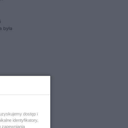
i
ia była
 uzyskujemy dostęp i
alne identyfikatory,
u zapewniania