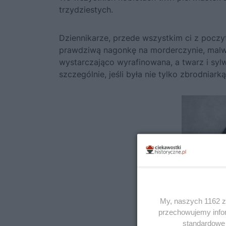
trzydziestych.
Dziennikarze, przede wszystkim ci z pocz
prawdziwą nagonkę na
morderczynie, malw
wystarczająco wyrafinowana, a twarz i syl
szczególnie, jeśli była nie tylko zbrodniar
My, naszych 1162 za
przechowujemy infor
standardowe 