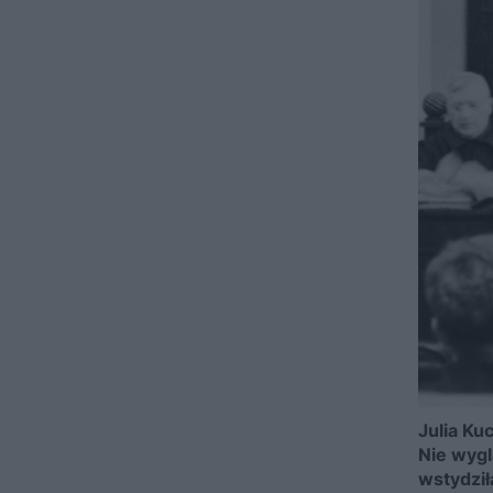
Julia Ku
Nie wygl
wstydził