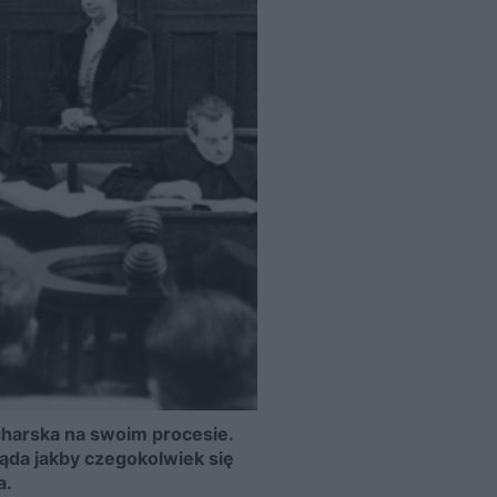
charska na swoim procesie.
ąda jakby czegokolwiek się
a.