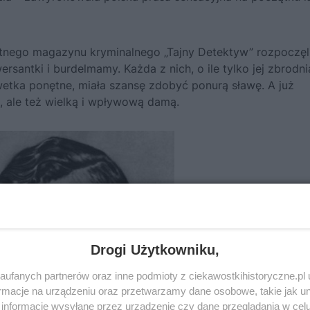
ytnego magazynu kryminalnego „Tajny Detektyw” rozpoczęl
ersantki i burdelmamy
. Każda z nich, o ile tylko jej zbrodn
wetka ponętne, miała szansę zdobyć ponurą sławę. A już
ką, ale też wielką i wpływową damą.
Drogi Użytkowniku,
ufanych partnerów oraz inne podmioty z ciekawostkihistoryczne.pl
macje na urządzeniu oraz przetwarzamy dane osobowe, takie jak unik
informacje wysyłane przez urządzenie czy dane przeglądania w cel