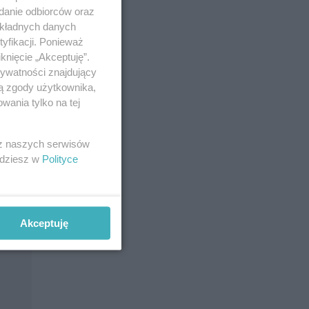
adanie odbiorców oraz
okładnych danych
yfikacji. Ponieważ
knięcie „Akceptuję”.
rywatności znajdujący
ją zgody użytkownika,
wania tylko na tej
 z naszych serwisów
jdziesz w
Polityce
Akceptuję