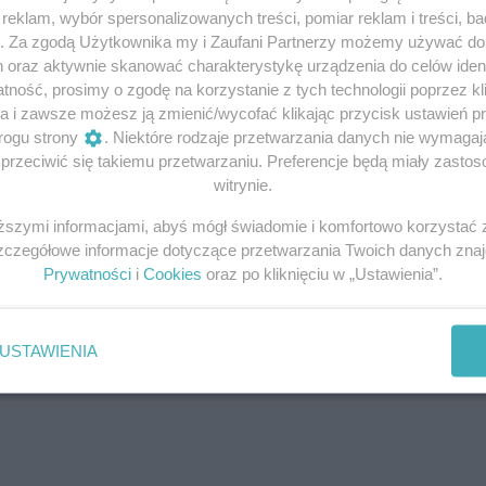
eklam, wybór spersonalizowanych treści, pomiar reklam i treści, b
g. Za zgodą Użytkownika my i Zaufani Partnerzy możemy używać d
h oraz aktywnie skanować charakterystykę urządzenia do celów ident
ność, prosimy o zgodę na korzystanie z tych technologii poprzez kli
a i zawsze możesz ją zmienić/wycofać klikając przycisk ustawień p
rogu strony
. Niektóre rodzaje przetwarzania danych nie wymaga
 Teraz jednak mówiła o niej cała Polska. Od Gdyni po
rzeciwić się takiemu przetwarzaniu. Preferencje będą miały zastoso
ego to zrobiła.
witrynie.
iższymi informacjami, abyś mógł świadomie i komfortowo korzystać
Szczegółowe informacje dotyczące przetwarzania Twoich danych zna
Prywatności
i
Cookies
oraz po kliknięciu w „Ustawienia”.
USTAWIENIA