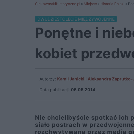
CiekawostkiHistoryczne.pl
»
Miejsce
»
Historia Polski
»
Pon
DWUDZIESTOLECIE MIĘDZYWOJENNE
Ponętne i nie
kobiet przedwo
Autorzy:
Kamil Janicki
i
Aleksandra Zaprutko-
Data publikacji:
05.05.2014
Nie chcielibyście spotkać ich 
siało postrach w przedwojennej
rozchwytywaną przez media gw