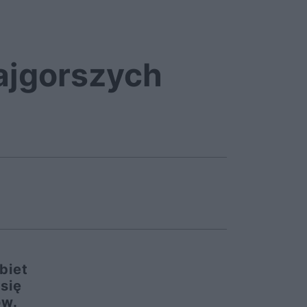
ajgorszych
biet
się
ów.