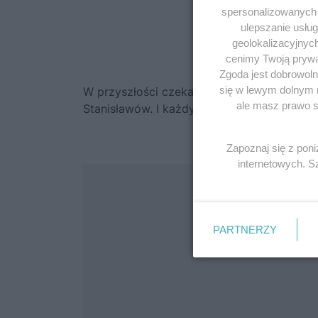
spersonalizowanych r
ulepszanie usłu
geolokalizacyjnyc
cenimy Twoją prywat
Zgoda jest dobrowoln
się w lewym dolnym 
W przyszłości czekał ją poniżający proces.
ale masz prawo sp
Stanisławów. I każdy chciał wiedzieć: dlacz
Zapoznaj się z pon
internetowych. 
PARTNERZY