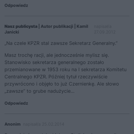
Odpowiedz
Nasz publicysta
| Autor publikacji | Kamil
napisał/a
Janicki
27.09.2012
„Na czele KPZR stal zawsze Sekretarz Generalny.”
Masz trochę racji, ale jednocześnie mylisz się.
Stanowisko sekretarza generalnego zostało
przemianowane w 1953 roku na I sekretarza Komitetu
Centralnego KPZR. Później tytuł rzeczywiście
przywrócono i objęło to już Czernienkę. Ale słowo
„zawsze” to grube nadużycie…
Odpowiedz
Anonim
napisał/a 25.02.2014