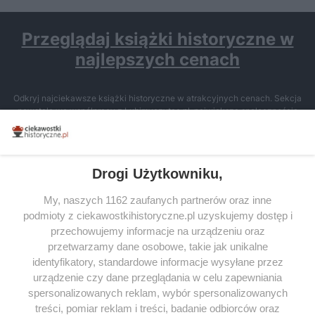
Przeglądaj książki historyczne w
najlepszych cenach
Odkryj najciekawsze książki historyczne w atrakcyjnych cenach. Sekcja
powstała we współpracy z Lubimyczytac.pl, największą społecznością
miłośników literatury w Polsce – dzięki temu możesz wybierać spośród
tytułów najwyżej ocenianych przez czytelników.
Drogi Użytkowniku,
My, naszych 1162 zaufanych partnerów oraz inne
podmioty z ciekawostkihistoryczne.pl uzyskujemy dostęp i
SERWIS
przechowujemy informacje na urządzeniu oraz
przetwarzamy dane osobowe, takie jak unikalne
SPOŁECZNOŚĆ
identyfikatory, standardowe informacje wysyłane przez
WSPÓŁPRACA
urządzenie czy dane przeglądania w celu zapewniania
spersonalizowanych reklam, wybór spersonalizowanych
KONTAKT
treści, pomiar reklam i treści, badanie odbiorców oraz