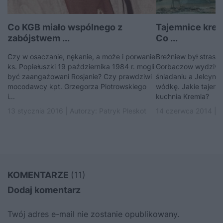
Co KGB miało wspólnego z
Tajemnice krem
zabójstwem ...
Co ...
Czy w osaczanie, nękanie, a może i porwanie
Breżniew był strasz
ks. Popiełuszki 19 października 1984 r. mogli
Gorbaczow wydziwia
być zaangażowani Rosjanie? Czy prawdziwi
śniadaniu a Jelcyn w
mocodawcy kpt. Grzegorza Piotrowskiego
wódkę. Jakie tajemn
i...
kuchnia Kremla?
13 stycznia 2016 | Autorzy:
Patryk Pleskot
14 czerwca 2014 | A
KOMENTARZE
(11)
Dodaj komentarz
Twój adres e-mail nie zostanie opublikowany.