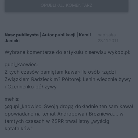
Nasz publicysta
| Autor publikacji | Kamil
napisał/a
Janicki
23.11.2011
Wybrane komentarze do artykułu z serwisu wykop.pl:
gupi_kaowiec:
Z tych czasów pamiętam kawał: Ile osób rządzi
Związkiem Radzieckim? Półtorej: Lenin wiecznie żywy
i Czernienko pół żywy.
mehis:
@gupi_kaowiec: Swoją drogą dokładnie ten sam kawał
opowiadano na temat Andropowa i Breżniewa…. w
tamtych czasach w ZSRR trwał istny „wyścig
katafalków”.