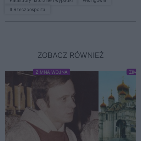
Katastrofy naturalne i wypadki
Wikingowie
II Rzeczpospolita
ZOBACZ RÓWNIEŻ
ZIMNA WOJNA
ZIMN