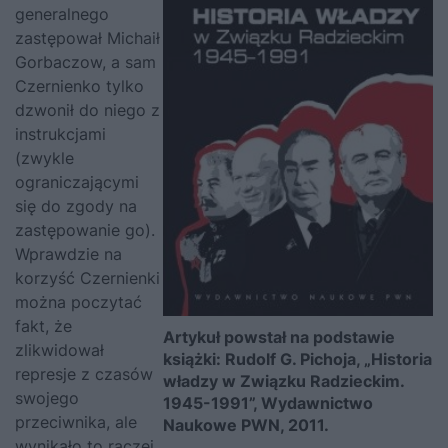
generalnego
zastępował
Michaił
Gorbaczow
, a sam
Czernienko tylko
dzwonił do niego z
instrukcjami
(zwykle
ograniczającymi
się do zgody na
zastępowanie go).
Wprawdzie na
korzyść Czernienki
można poczytać
fakt, że
Artykuł powstał na podstawie
zlikwidował
książki: Rudolf G. Pichoja, „Historia
represje z czasów
władzy w Związku Radzieckim.
swojego
1945-1991”, Wydawnictwo
przeciwnika, ale
Naukowe PWN, 2011.
wynikało to raczej