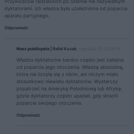
Przywódców radzieckich po Stalinie nie nazywałbym
dyktatorami. Ich władza była uzależniona od poparcia
aparatu partyjnego.
Odpowiedz
Nasz publicysta
| Rafał Kuzak
napisał/a 25.02.2014
Władza dyktatorów bardzo często jest zależna
od poparcia jego otoczenia. Władzę absolutną,
która nie liczyła się z nikim, ani niczym miało
stosunkowo niewielu dyktatorów. Wystarczy
popatrzeć na Amerykę Południową lub Afrykę,
gdzie dyktatorzy często upadali, gdy stracili
poparcie swojego otoczenia.
Odpowiedz