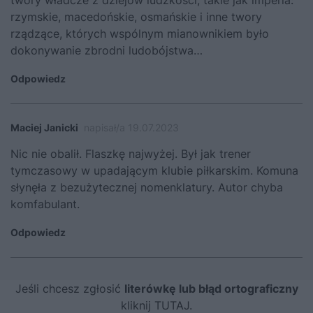
rzymskie, macedońskie, osmańskie i inne twory
rządzące, których wspólnym mianownikiem było
dokonywanie zbrodni ludobójstwa…
Odpowiedz
Maciej Janicki
napisał/a 19.07.2023
Nic nie obalił. Flaszkę najwyżej. Był jak trener
tymczasowy w upadającym klubie piłkarskim. Komuna
słynęła z bezużytecznej nomenklatury. Autor chyba
komfabulant.
Odpowiedz
Jeśli chcesz zgłosić
literówkę lub błąd ortograficzny
kliknij TUTAJ
.