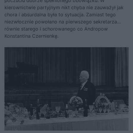
poczuciu dobrze spełnionego obowiązku. W
kierownictwie partyjnym nikt chyba nie zauważył jak
chora i absurdalna była to sytuacja. Zamiast tego
niezwłocznie powołano na pierwszego sekretarza…
równie starego i schorowanego co Andropow
Konstantina Czernienkę.