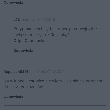
Odpowiedz
J23
napisał/a 11.03.2016
Przypomniał mi się taki dowcip: co wyjdzie ze
związku murzyna z Rosjanką?
Odp.: Czernienko!
Odpowiedz
Napoleon8898,
napisał/a 09.12.2011
Na wikipedii jest więc nie wiem… ale się nie wtrącam.
Ja nie z tych czasów…
Odpowiedz