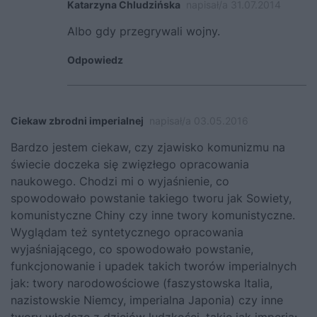
Katarzyna Chludzińska
napisał/a 31.07.2014
Albo gdy przegrywali wojny.
Odpowiedz
Ciekaw zbrodni imperialnej
napisał/a 03.05.2016
Bardzo jestem ciekaw, czy zjawisko komunizmu na
świecie doczeka się zwięzłego opracowania
naukowego. Chodzi mi o wyjaśnienie, co
spowodowało powstanie takiego tworu jak Sowiety,
komunistyczne Chiny czy inne twory komunistyczne.
Wyglądam też syntetycznego opracowania
wyjaśniającego, co spowodowało powstanie,
funkcjonowanie i upadek takich tworów imperialnych
jak: twory narodowościowe (faszystowska Italia,
nazistowskie Niemcy, imperialna Japonia) czy inne
twory władcze z dziejów ludzkości, takie jak imperia: