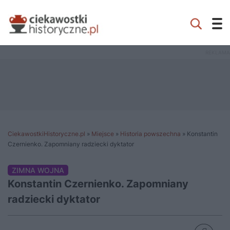
CiekawostkiHistoryczne.pl
»
Miejsce
»
Historia powszechna
»
Konstantin
Czernienko. Zapomniany radziecki dyktator
ZIMNA WOJNA
Konstantin Czernienko. Zapomniany
radziecki dyktator