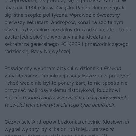
przepowiadał, jak potoczy się jego dalsza kariera. W
styczniu 1984 roku w Związku Radzieckim rozegrała
się istna szopka polityczna. Wprawdzie ówczesny
pierwszy sekretarz, Andropow, konał na szpitalnym
łóżku i był zupełnie niezdolny do rządzenia, ale… to on
został jednogłośnie wybrany na kandydata na
sekretarza generalnego KC KPZR i przewodniczącego
radzieckiej Rady Najwyższej.
Poświęcony wyborom artykuł w dzienniku
Prawda
zatytułowano: „Demokracja socjalistyczna w praktyce”.
I choć wcale nie był to ponury żart, to nie sposób nie
przyznać racji rosyjskiemu historykowi, Rudolfowi
Pichoji:
trudno byłoby wymyślić bardziej antysowiecki
w swojej wymowie tytuł dla tego typu publikacji.
Oczywiście Andropow bezkonkurencyjnie (dosłownie)
wygrał wybory, by kilka dni później… umrzeć w