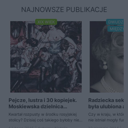
NAJNOWSZE PUBLIKACJE
XIX WIEK
DWUDZIE
MIĘDZY
Pejcze, lustra i 30 kopiejek.
Radziecka seks
Moskiewska dzielnica
była ulubiona ak
czerwonych latarni
Kwartał rozpusty w środku rosyjskiej
Czy w kraju, w którym
stolicy? Dzisiaj coś takiego byłoby nie
nie istniał mogły fu
do pomyślenia. Ale w XIX wieku
symbole? Jak najbard