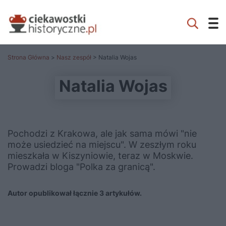
Strona Główna
>
Nasz zespół
> Natalia Wojas
Natalia Wojas
Pochodzi z Krakowa, ale jak sama mówi "nie
może usiedzieć na miejscu". W zeszłym roku
mieszkała w Kiszyniowie, teraz w Moskwie.
Prowadzi bloga "Polka za granicą".
Autor opublikował łącznie 3 artykułów.