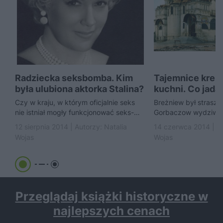
Radziecka seksbomba. Kim
Tajemnice krem
była ulubiona aktorka Stalina?
kuchni. Co jada
Związku Radzie
Czy w kraju, w którym oficjalnie seks
Breżniew był strasz
nie istniał mogły funkcjonować seks-
Gorbaczow wydziwia
symbole? Jak najbardziej.
śniadaniu a Jelcyn w
12 sierpnia 2014 | Autorzy:
Natalia
14 czerwca 2014 | A
Przedstawiamy kobietę, do której
wódkę. Jakie tajemni
Wojas
Wojas
wzdychała...
skrywa kuchnia...
Przeglądaj książki historyczne w
najlepszych cenach