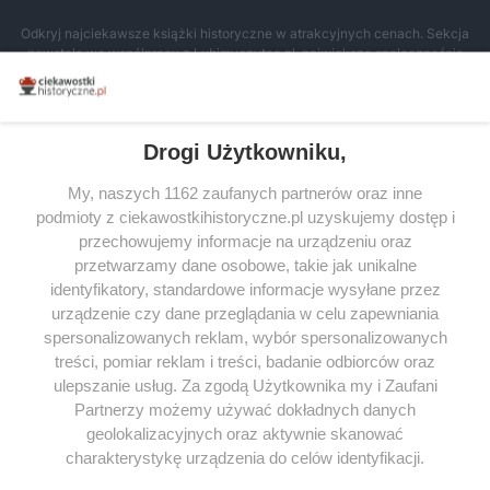
Odkryj najciekawsze książki historyczne w atrakcyjnych cenach. Sekcja
powstała we współpracy z Lubimyczytac.pl, największą społecznością
miłośników literatury w Polsce – dzięki temu możesz wybierać spośród
tytułów najwyżej ocenianych przez czytelników.
Drogi Użytkowniku,
My, naszych 1162 zaufanych partnerów oraz inne
podmioty z ciekawostkihistoryczne.pl uzyskujemy dostęp i
SERWIS
przechowujemy informacje na urządzeniu oraz
przetwarzamy dane osobowe, takie jak unikalne
SPOŁECZNOŚĆ
identyfikatory, standardowe informacje wysyłane przez
WSPÓŁPRACA
urządzenie czy dane przeglądania w celu zapewniania
spersonalizowanych reklam, wybór spersonalizowanych
KONTAKT
treści, pomiar reklam i treści, badanie odbiorców oraz
ulepszanie usług. Za zgodą Użytkownika my i Zaufani
Partnerzy możemy używać dokładnych danych
geolokalizacyjnych oraz aktywnie skanować
ODWIEDŹ RÓWNIEŻ:
charakterystykę urządzenia do celów identyfikacji.
Ponieważ cenimy Twoją prywatność, prosimy o zgodę na