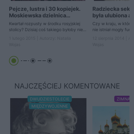
Pejcze, lustra i 30 kopiejek.
Radziecka seks
Moskiewska dzielnica
była ulubiona ak
czerwonych latarni
Kwartał rozpusty w środku rosyjskiej
Czy w kraju, w którym
stolicy? Dzisiaj coś takiego byłoby nie
nie istniał mogły fu
do pomyślenia. Ale w XIX wieku
symbole? Jak najbard
1 lutego 2015 | Autorzy:
Natalia
12 sierpnia 2014 | A
Moskwa ani...
Przedstawiamy kobiet
Wojas
Wojas
wzdychała...
NAJCZĘŚCIEJ KOMENTOWANE
DWUDZIESTOLECIE
ZIMNA 
MIĘDZYWOJENNE