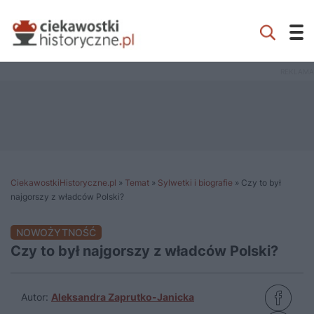
CiekawostkiHistoryczne.pl
»
Temat
»
Sylwetki i biografie
»
Czy to był
najgorszy z władców Polski?
NOWOŻYTNOŚĆ
Czy to był najgorszy z władców Polski?
Autor:
Aleksandra Zaprutko-Janicka