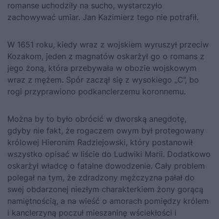
romanse uchodziły na sucho, wystarczyło
zachowywać umiar. Jan Kazimierz tego nie potrafił.
W 1651 roku, kiedy wraz z wojskiem wyruszył przeciw
Kozakom, jeden z magnatów oskarżył go o romans z
jego żoną, która przebywała w obozie wojskowym
wraz z mężem. Spór zaczął się z wysokiego „C”, bo
rogi przyprawiono podkanclerzemu koronnemu.
Można by to było obrócić w dworską anegdotę,
gdyby nie fakt, że rogaczem owym był protegowany
królowej Hieronim Radziejowski, który postanowił
wszystko opisać w liście do Ludwiki Marii. Dodatkowo
oskarżył władcę o fatalne dowodzenie. Cały problem
polegał na tym, że zdradzony mężczyzna pałał do
swej obdarzonej niezłym charakterkiem żony gorącą
namiętnością, a na wieść o amorach pomiędzy królem
i kanclerzyną poczuł mieszaninę wściekłości i