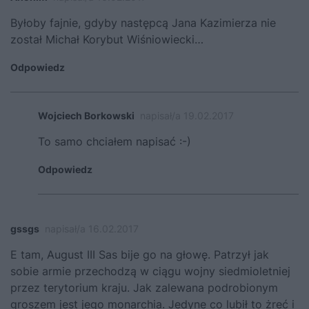
Byłoby fajnie, gdyby następcą Jana Kazimierza nie
został Michał Korybut Wiśniowiecki…
Odpowiedz
Wojciech Borkowski
napisał/a 19.02.2017
To samo chciałem napisać :-)
Odpowiedz
gssgs
napisał/a 16.02.2017
E tam, August III Sas bije go na głowę. Patrzył jak
sobie armie przechodzą w ciągu wojny siedmioletniej
przez terytorium kraju. Jak zalewana podrobionym
groszem jest jego monarchia. Jedyne co lubił to żreć i