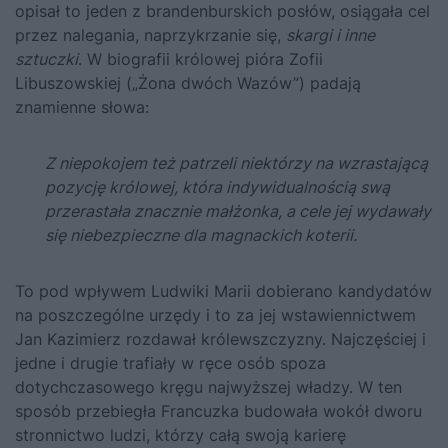
opisał to jeden z brandenburskich posłów, osiągała cel
przez nalegania, naprzykrzanie się,
skargi i inne
sztuczki
. W biografii królowej pióra Zofii
Libuszowskiej („Żona dwóch Wazów”) padają
znamienne słowa:
Z niepokojem też patrzeli niektórzy na wzrastającą
pozycję królowej, która indywidualnością swą
przerastała znacznie małżonka, a cele jej wydawały
się niebezpieczne dla magnackich koterii.
To pod wpływem
Ludwiki Marii
dobierano kandydatów
na poszczególne urzędy i to za jej wstawiennictwem
Jan Kazimierz
rozdawał królewszczyzny. Najczęściej i
jedne i drugie trafiały w ręce osób spoza
dotychczasowego kręgu najwyższej władzy. W ten
sposób przebiegła Francuzka budowała wokół dworu
stronnictwo ludzi, którzy całą swoją karierę