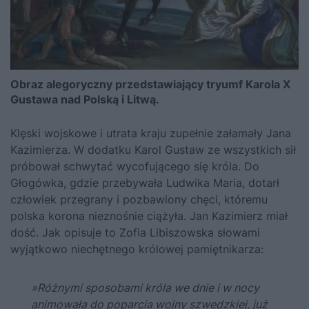
Obraz alegoryczny przedstawiający tryumf Karola X
Gustawa nad Polską i Litwą.
Klęski wojskowe i utrata kraju zupełnie załamały
Jana
Kazimierza
. W dodatku Karol Gustaw ze wszystkich sił
próbował schwytać wycofującego się króla. Do
Głogówka, gdzie przebywała
Ludwika Maria
, dotarł
człowiek przegrany i pozbawiony chęci, któremu
polska korona nieznośnie ciążyła. Jan Kazimierz miał
dość. Jak opisuje to Zofia Libiszowska słowami
wyjątkowo niechętnego królowej pamiętnikarza:
»Różnymi sposobami króla we dnie i w nocy
animowała do poparcia wojny szwedzkiej, już