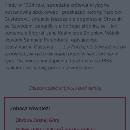
Kiedy w 1654 roku szwedzka królowa Krystyna
postanowiła abdykować i przekazać koronę Karolowi
Gustawowi, sytuacja jeszcze się pogorszyła. Stosunki
ze Szwedami zaogniły się do tego stopnia, że – jak
komentuje biograf Jana Kazimierza Zbigniew Wójcik
słowami Samuela Pufendorfa, opisującego
czasy Karola Gustawa – […]
z Polską nie było już nic do
zrobienia, jak tylko wystąpić przeciw niej z bronią w
ręku
. Do owego wystąpienia doszło w roku 1655 i
zyskało ono nazwę potopu szwedzkiego.
Dalsza część artykułu pod ramką
Zobacz również:
Obrona Jasnej Góry
Mątwy 1666, czyli rzeź polsko-polska