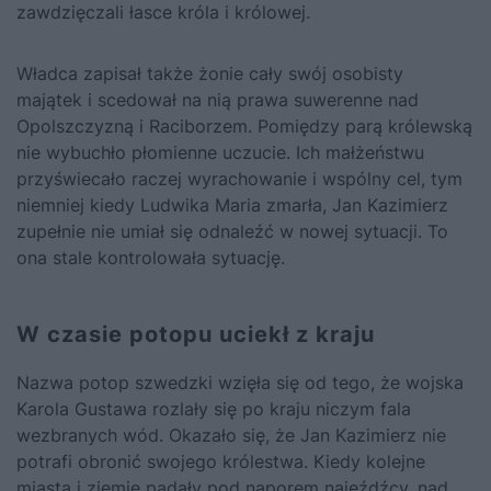
zawdzięczali łasce króla i królowej.
Władca zapisał także żonie cały swój osobisty
majątek i scedował na nią prawa suwerenne nad
Opolszczyzną i Raciborzem. Pomiędzy parą królewską
nie wybuchło płomienne uczucie. Ich małżeństwu
przyświecało raczej wyrachowanie i wspólny cel, tym
niemniej kiedy Ludwika Maria zmarła, Jan Kazimierz
zupełnie nie umiał się odnaleźć w nowej sytuacji. To
ona stale kontrolowała sytuację.
W czasie potopu uciekł z kraju
Nazwa potop szwedzki wzięła się od tego, że wojska
Karola Gustawa rozlały się po kraju niczym fala
wezbranych wód. Okazało się, że Jan Kazimierz nie
potrafi obronić swojego królestwa. Kiedy kolejne
miasta i ziemie padały pod naporem najeźdźcy, nad