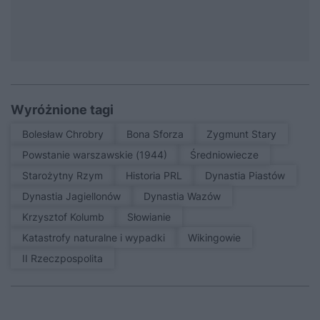
Wyróżnione tagi
Bolesław Chrobry
Bona Sforza
Zygmunt Stary
Powstanie warszawskie (1944)
średniowiecze
Starożytny Rzym
Historia PRL
Dynastia Piastów
Dynastia Jagiellonów
Dynastia Wazów
Krzysztof Kolumb
Słowianie
Katastrofy naturalne i wypadki
Wikingowie
II Rzeczpospolita