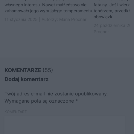
własnego interesu. Nawet małżeństwo nie
fatalny. Jeśli wierz
zahamowało jego wybujałego temperamentu.
tchórzem, przedkła
obowiązki.
11 stycznia 2025 | Autorzy:
Maria Procner
24 października 202
Procner
KOMENTARZE
(55)
Dodaj komentarz
Twój adres e-mail nie zostanie opublikowany.
Wymagane pola są oznaczone
*
KOMENTARZ