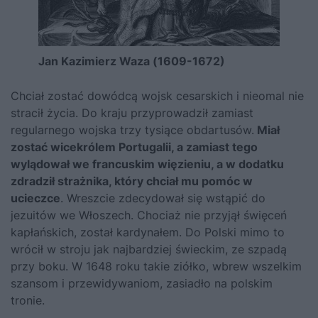
Jan Kazimierz Waza (1609-1672)
Chciał zostać dowódcą wojsk cesarskich i nieomal nie
stracił życia. Do kraju przyprowadził zamiast
regularnego wojska trzy tysiące obdartusów.
Miał
zostać wicekrólem Portugalii, a zamiast tego
wylądował we francuskim więzieniu, a w dodatku
zdradził strażnika, który chciał mu pomóc w
ucieczce
. Wreszcie zdecydował się wstąpić do
jezuitów we Włoszech. Chociaż nie przyjął święceń
kapłańskich, został kardynałem. Do Polski mimo to
wrócił w stroju jak najbardziej świeckim, ze szpadą
przy boku. W 1648 roku takie ziółko, wbrew wszelkim
szansom i przewidywaniom, zasiadło na polskim
tronie.