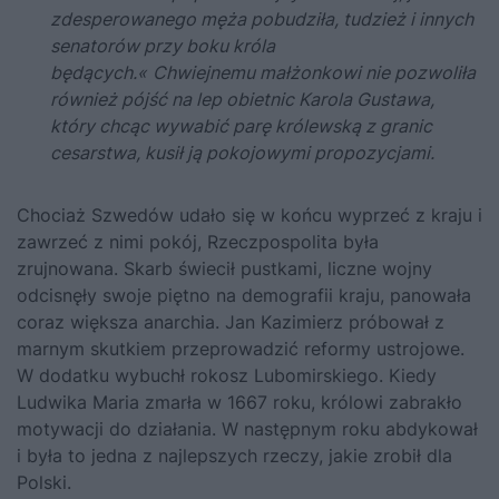
zdesperowanego męża pobudziła, tudzież i innych
senatorów przy boku króla
będących.«
Chwiejnemu małżonkowi nie pozwoliła
również pójść na lep obietnic Karola Gustawa,
który chcąc wywabić parę królewską z granic
cesarstwa, kusił ją pokojowymi propozycjami.
Chociaż Szwedów udało się w końcu wyprzeć z kraju i
zawrzeć z nimi pokój, Rzeczpospolita była
zrujnowana. Skarb świecił pustkami, liczne wojny
odcisnęły swoje piętno na demografii kraju, panowała
coraz większa anarchia.
Jan Kazimierz
próbował z
marnym skutkiem przeprowadzić reformy ustrojowe.
W dodatku wybuchł rokosz Lubomirskiego. Kiedy
Ludwika Maria
zmarła w 1667 roku, królowi zabrakło
motywacji do działania. W następnym roku abdykował
i była to jedna z najlepszych rzeczy, jakie zrobił dla
Polski.