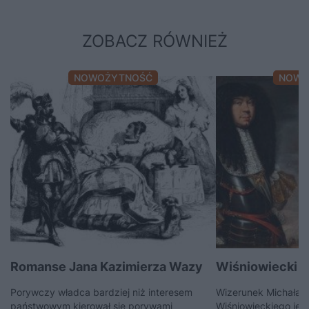
ZOBACZ RÓWNIEŻ
NOWOŻYTNOŚĆ
NOWO
Romanse Jana Kazimierza Wazy
Wiśniowiecki – 
Porywczy władca bardziej niż interesem
Wizerunek Michała 
państwowym kierował się porywami
Wiśniowieckiego jest