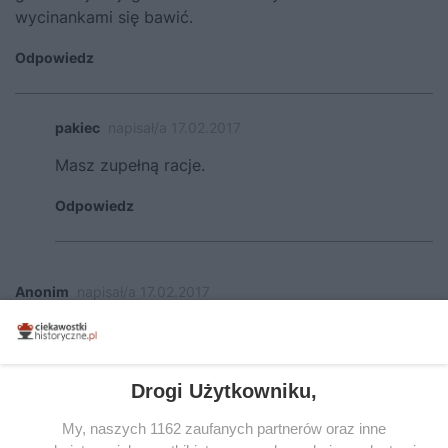
wycinankami się bawić.
Odpowiedz
pakiec
napisał/a 17.02.2017
Masz zupełną racje.
Odpowiedz
Anonim
napisał/a 17.02.2017
Zjazd senatorów w Opolu namawiał go do abdykacji i
uznania Karola X Gustawa jako króla Polski. Jan
Kazimierz dowiedziawszy się jaki opór stawia Jasna
Drogi Użytkowniku,
Góra porzucił myśli o kapitulacji i wydał dokument
(Uniwersał Opolski) wzywający każdego poddanego
My, naszych 1162 zaufanych partnerów oraz inne